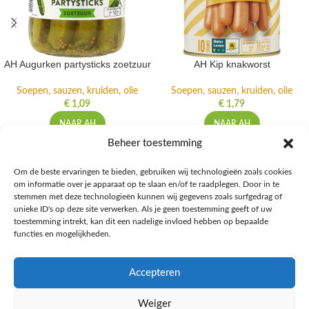
AH Augurken partysticks zoetzuur
AH Kip knakworst
Soepen, sauzen, kruiden, olie
Soepen, sauzen, kruiden, olie
€
1,09
€
1,79
NAAR AH
NAAR AH
Beheer toestemming
Om de beste ervaringen te bieden, gebruiken wij technologieën zoals cookies
om informatie over je apparaat op te slaan en/of te raadplegen. Door in te
Ontdek de beste keto-vriendelijke keuzes van Albert Heijn, verrijk je
stemmen met deze technologieën kunnen wij gegevens zoals surfgedrag of
kennis met onze diepgaande blogs over het keto-dieet, en deel jouw
unieke ID's op deze site verwerken. Als je geen toestemming geeft of uw
favoriete keto recepten in onze bruisende online gemeenschap!
toestemming intrekt, kan dit een nadelige invloed hebben op bepaalde
functies en mogelijkheden.
RECENT BLOG BERICHTEN
Accepteren
HANDIGE LINKS
Weiger
MEER INFORMATIE