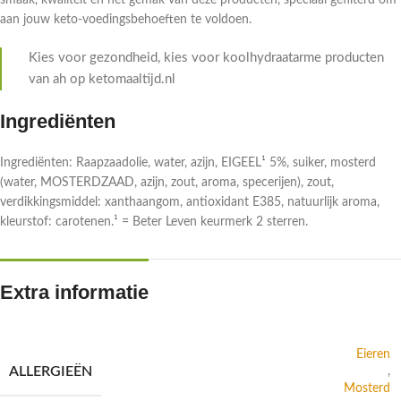
smaak, kwaliteit en het gemak van deze producten, speciaal gefilterd om
aan jouw keto-voedingsbehoeften te voldoen.
Kies voor gezondheid, kies voor koolhydraatarme producten
van ah op ketomaaltijd.nl
Ingrediënten
Ingrediënten: Raapzaadolie, water, azijn, EIGEEL¹ 5%, suiker, mosterd
(water, MOSTERDZAAD, azijn, zout, aroma, specerijen), zout,
verdikkingsmiddel: xanthaangom, antioxidant E385, natuurlijk aroma,
kleurstof: carotenen.¹ = Beter Leven keurmerk 2 sterren.
Extra informatie
Eieren
ALLERGIEËN
,
Mosterd