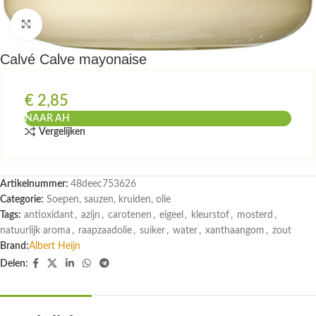
Klik om te vergroten
Calvé Calve mayonaise
€
2,85
NAAR AH
Vergelijken
Artikelnummer:
48deec753626
Categorie:
Soepen, sauzen, kruiden, olie
Tags:
antioxidant
,
azijn
,
carotenen
,
eigeel
,
kleurstof
,
mosterd
,
natuurlijk aroma
,
raapzaadolie
,
suiker
,
water
,
xanthaangom
,
zout
Brand:
Albert Heijn
Delen: