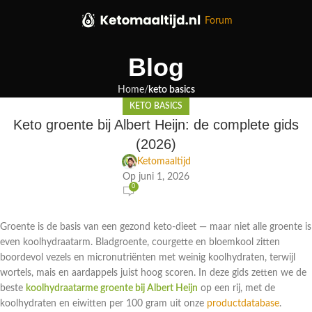
Forum
Blog
Home
keto basics
KETO BASICS
Keto groente bij Albert Heijn: de complete gids
(2026)
Ketomaaltijd
Op juni 1, 2026
0
Groente is de basis van een gezond keto-dieet — maar niet alle groente is
even koolhydraatarm. Bladgroente, courgette en bloemkool zitten
boordevol vezels en micronutriënten met weinig koolhydraten, terwijl
wortels, mais en aardappels juist hoog scoren. In deze gids zetten we de
beste
koolhydraatarme groente bij Albert Heijn
op een rij, met de
koolhydraten en eiwitten per 100 gram uit onze
productdatabase
.