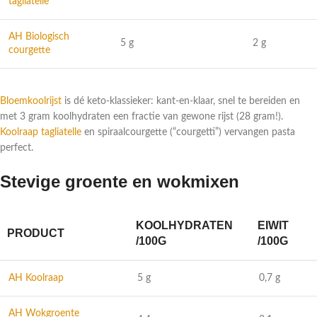
tagliatelle
AH Biologisch
5 g
2 g
courgette
Bloemkoolrijst
is dé keto-klassieker: kant-en-klaar, snel te bereiden en
met 3 gram koolhydraten een fractie van gewone rijst (28 gram!).
Koolraap tagliatelle
en spiraalcourgette (“courgetti”) vervangen pasta
perfect.
Stevige groente en wokmixen
KOOLHYDRATEN
EIWIT
PRODUCT
/100G
/100G
AH Koolraap
5 g
0,7 g
AH Wokgroente