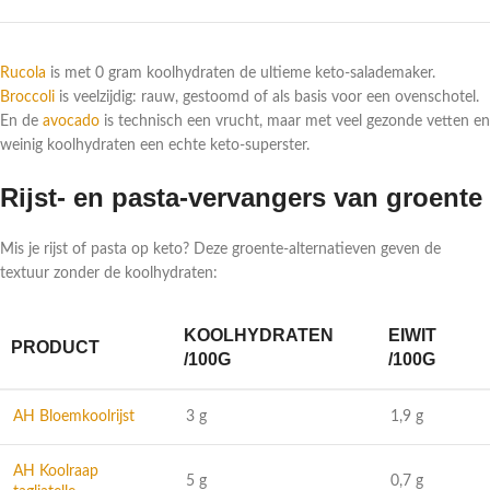
Rucola
is met 0 gram koolhydraten de ultieme keto-salademaker.
Broccoli
is veelzijdig: rauw, gestoomd of als basis voor een ovenschotel.
En de
avocado
is technisch een vrucht, maar met veel gezonde vetten en
weinig koolhydraten een echte keto-superster.
Rijst- en pasta-vervangers van groente
Mis je rijst of pasta op keto? Deze groente-alternatieven geven de
textuur zonder de koolhydraten:
KOOLHYDRATEN
EIWIT
PRODUCT
/100G
/100G
AH Bloemkoolrijst
3 g
1,9 g
AH Koolraap
5 g
0,7 g