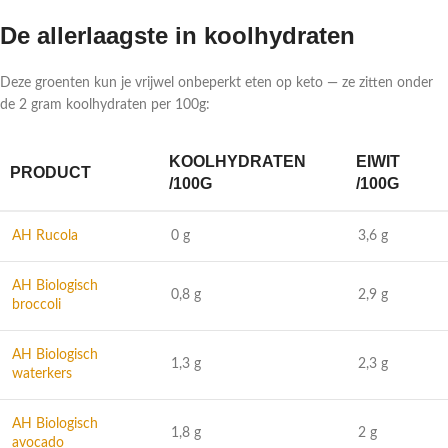
De allerlaagste in koolhydraten
Deze groenten kun je vrijwel onbeperkt eten op keto — ze zitten onder
de 2 gram koolhydraten per 100g:
KOOLHYDRATEN
EIWIT
PRODUCT
/100G
/100G
AH Rucola
0 g
3,6 g
AH Biologisch
0,8 g
2,9 g
broccoli
AH Biologisch
1,3 g
2,3 g
waterkers
AH Biologisch
1,8 g
2 g
avocado