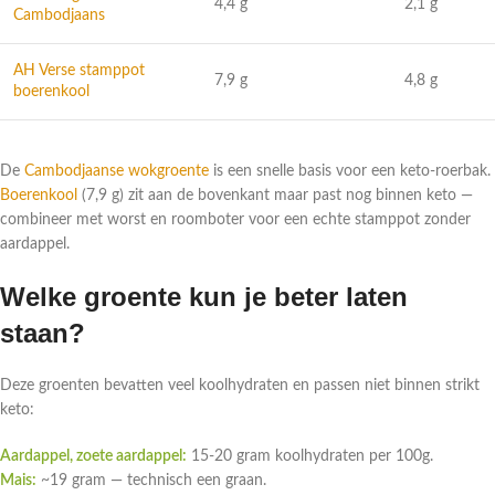
4,4 g
2,1 g
Cambodjaans
AH Verse stamppot
7,9 g
4,8 g
boerenkool
De
Cambodjaanse wokgroente
is een snelle basis voor een keto-roerbak.
Boerenkool
(7,9 g) zit aan de bovenkant maar past nog binnen keto —
combineer met worst en roomboter voor een echte stamppot zonder
aardappel.
Welke groente kun je beter laten
staan?
Deze groenten bevatten veel koolhydraten en passen niet binnen strikt
keto:
Aardappel, zoete aardappel:
15-20 gram koolhydraten per 100g.
Mais:
~19 gram — technisch een graan.