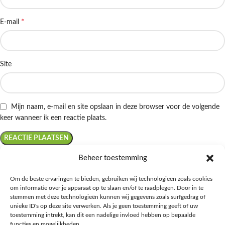
*
E-mail
Site
Mijn naam, e-mail en site opslaan in deze browser voor de volgende
keer wanneer ik een reactie plaats.
Beheer toestemming
Om de beste ervaringen te bieden, gebruiken wij technologieën zoals cookies
om informatie over je apparaat op te slaan en/of te raadplegen. Door in te
Ontdek de beste keto-vriendelijke keuzes van Albert Heijn, verrijk je
stemmen met deze technologieën kunnen wij gegevens zoals surfgedrag of
kennis met onze diepgaande blogs over het keto-dieet, en deel jouw
unieke ID's op deze site verwerken. Als je geen toestemming geeft of uw
favoriete keto recepten in onze bruisende online gemeenschap!
toestemming intrekt, kan dit een nadelige invloed hebben op bepaalde
functies en mogelijkheden.