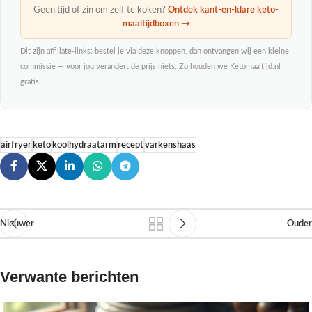
Geen tijd of zin om zelf te koken?
Ontdek kant-en-klare keto-
maaltijdboxen →
Dit zijn affiliate-links: bestel je via deze knoppen, dan ontvangen wij een kleine
commissie — voor jou verandert de prijs niets. Zo houden we Ketomaaltijd.nl
gratis.
airfryer
keto
koolhydraatarm
recept
varkenshaas
Nieuwer
Ouder
Verwante berichten