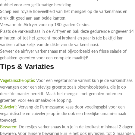
dubbel voor een gelijkmatige bereiding.
Schep een royale hoeveelheid van het mengsel op de varkenshaas en
druk dit goed aan aan beide kanten.
Verwarm de Airfryer voor op 180 graden Celsius.
Plaats de varkenshaas in de Airfryer en bak deze gedurende ongeveer 14
minuten, of tot het gerecht mooi krokant en gaar is (de baktijd kan
variëren afhankelijk van de dikte van de varkenshaas).
Serveer de airfryer varkenshaas met bijvoorbeeld een frisse salade of
gebakken groenten voor een complete maaltijd!
Tips & Variaties
Vegetarische optie:
Voor een vegetarische variant kun je de varkenshaas
vervangen door een stevige groente zoals bloemkoolsteaks, die je op
dezelfde manier bereidt. Maak het mengsel met gemalen noten en
groenten voor een smaakvolle topping.
Zuivelvrij:
Vervang de Parmezaanse kaas door voedingsgist voor een
veganistische en zuivelvrije optie die ook een heerlijke umami-smaak
toevoegt.
Bewaren:
De restjes varkenshaas kun je in de koelkast minimaal 2 dagen
bewaren. Voor langere bewaring kun je het ook invriezen, tot 3 maanden.