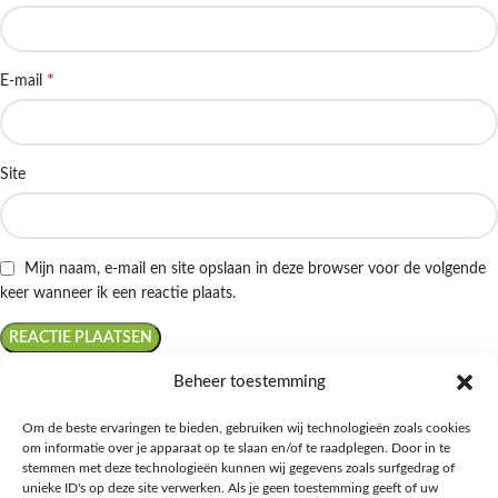
*
E-mail
Site
Mijn naam, e-mail en site opslaan in deze browser voor de volgende
keer wanneer ik een reactie plaats.
Beheer toestemming
Om de beste ervaringen te bieden, gebruiken wij technologieën zoals cookies
om informatie over je apparaat op te slaan en/of te raadplegen. Door in te
Ontdek de beste keto-vriendelijke keuzes van Albert Heijn, verrijk je
stemmen met deze technologieën kunnen wij gegevens zoals surfgedrag of
kennis met onze diepgaande blogs over het keto-dieet, en deel jouw
unieke ID's op deze site verwerken. Als je geen toestemming geeft of uw