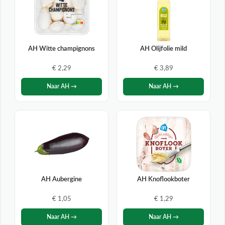
AH Witte champignons
AH Olijfolie mild
€ 2,29
€ 3,89
Naar AH →
Naar AH →
AH Aubergine
AH Knoflookboter
€ 1,05
€ 1,29
Naar AH →
Naar AH →