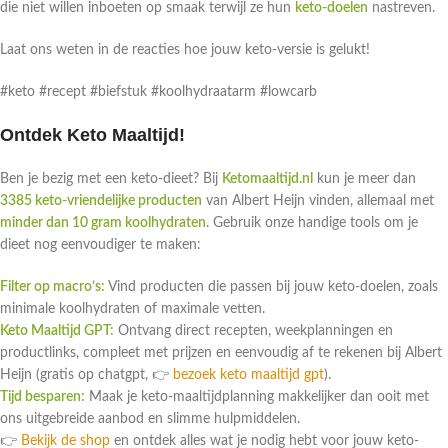
die niet willen inboeten op smaak terwijl ze hun
keto-doelen
nastreven.
Laat ons weten in de reacties hoe jouw keto-versie is gelukt!
#keto #recept #biefstuk #koolhydraatarm #lowcarb
Ontdek Keto Maaltijd!
Ben je bezig met een keto-dieet? Bij
Ketomaaltijd.nl
kun je meer dan
3385 keto-vriendelijke producten
van Albert Heijn vinden, allemaal met
minder dan 10 gram koolhydraten
. Gebruik onze handige tools om je
dieet nog eenvoudiger te maken:
Filter op macro’s:
Vind producten die passen bij jouw keto-doelen, zoals
minimale koolhydraten of maximale vetten.
Keto Maaltijd GPT:
Ontvang direct recepten, weekplanningen en
productlinks, compleet met prijzen en eenvoudig af te rekenen bij Albert
Heijn (gratis op chatgpt, 👉
bezoek keto maaltijd gpt
).
Tijd besparen:
Maak je keto-maaltijdplanning makkelijker dan ooit met
ons uitgebreide aanbod en slimme hulpmiddelen.
👉
Bekijk de shop
en ontdek alles wat je nodig hebt voor jouw keto-