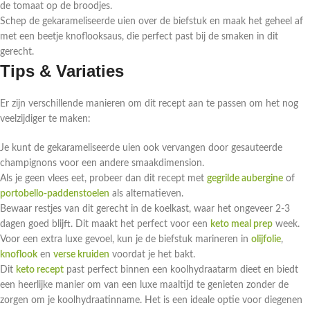
de tomaat op de broodjes.
Schep de gekarameliseerde uien over de biefstuk en maak het geheel af
met een beetje knoflooksaus, die perfect past bij de smaken in dit
gerecht.
Tips & Variaties
Er zijn verschillende manieren om dit recept aan te passen om het nog
veelzijdiger te maken:
Je kunt de gekarameliseerde uien ook vervangen door gesauteerde
champignons voor een andere smaakdimension.
Als je geen vlees eet, probeer dan dit recept met
gegrilde aubergine
of
portobello-paddenstoelen
als alternatieven.
Bewaar restjes van dit gerecht in de koelkast, waar het ongeveer 2-3
dagen goed blijft. Dit maakt het perfect voor een
keto meal prep
week.
Voor een extra luxe gevoel, kun je de biefstuk marineren in
olijfolie
,
knoflook
en
verse kruiden
voordat je het bakt.
Dit
keto recept
past perfect binnen een koolhydraatarm dieet en biedt
een heerlijke manier om van een luxe maaltijd te genieten zonder de
zorgen om je koolhydraatinname. Het is een ideale optie voor diegenen