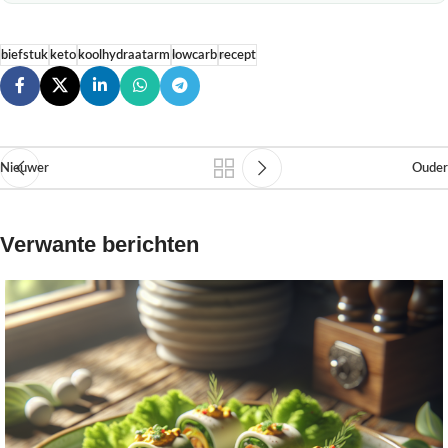
biefstuk
keto
koolhydraatarm
lowcarb
recept
Nieuwer
Ouder
Verwante berichten