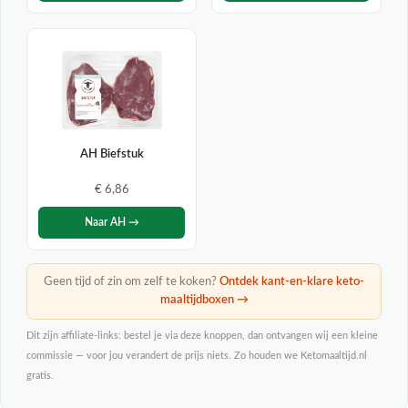
AH Biefstuk
€ 6,86
Naar AH →
Geen tijd of zin om zelf te koken?
Ontdek kant-en-klare keto-
maaltijdboxen →
Dit zijn affiliate-links: bestel je via deze knoppen, dan ontvangen wij een kleine
commissie — voor jou verandert de prijs niets. Zo houden we Ketomaaltijd.nl
gratis.