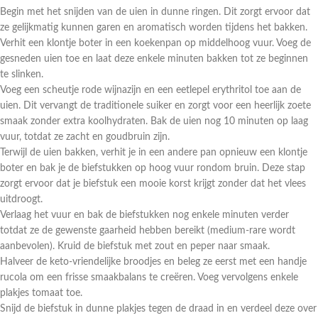
Begin met het snijden van de uien in dunne ringen. Dit zorgt ervoor dat
ze gelijkmatig kunnen garen en aromatisch worden tijdens het bakken.
Verhit een klontje boter in een koekenpan op middelhoog vuur. Voeg de
gesneden uien toe en laat deze enkele minuten bakken tot ze beginnen
te slinken.
Voeg een scheutje rode wijnazijn en een eetlepel erythritol toe aan de
uien. Dit vervangt de traditionele suiker en zorgt voor een heerlijk zoete
smaak zonder extra koolhydraten. Bak de uien nog 10 minuten op laag
vuur, totdat ze zacht en goudbruin zijn.
Terwijl de uien bakken, verhit je in een andere pan opnieuw een klontje
boter en bak je de biefstukken op hoog vuur rondom bruin. Deze stap
zorgt ervoor dat je biefstuk een mooie korst krijgt zonder dat het vlees
uitdroogt.
Verlaag het vuur en bak de biefstukken nog enkele minuten verder
totdat ze de gewenste gaarheid hebben bereikt (medium-rare wordt
aanbevolen). Kruid de biefstuk met zout en peper naar smaak.
Halveer de keto-vriendelijke broodjes en beleg ze eerst met een handje
rucola om een frisse smaakbalans te creëren. Voeg vervolgens enkele
plakjes tomaat toe.
Snijd de biefstuk in dunne plakjes tegen de draad in en verdeel deze over