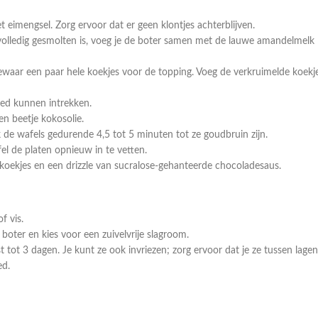
eimengsel. Zorg ervoor dat er geen klontjes achterblijven.
volledig gesmolten is, voeg je de boter samen met de lauwe amandelmelk
ewaar een paar hele koekjes voor de topping. Voeg de verkruimelde koekj
oed kunnen intrekken.
n beetje kokosolie.
k de wafels gedurende 4,5 tot 5 minuten tot ze goudbruin zijn.
fel de platen opnieuw in te vetten.
koekjes en een drizzle van sucralose-gehanteerde chocoladesaus.
f vis.
boter en kies voor een zuivelvrije slagroom.
 tot 3 dagen. Je kunt ze ook invriezen; zorg ervoor dat je ze tussen lagen
ed.