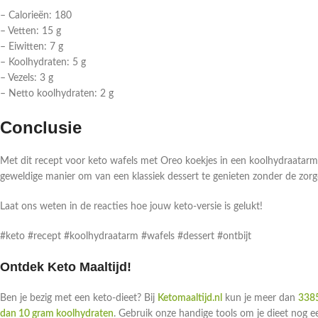
– Calorieën: 180
– Vetten: 15 g
– Eiwitten: 7 g
– Koolhydraten: 5 g
– Vezels: 3 g
– Netto koolhydraten: 2 g
Conclusie
Met dit recept voor keto wafels met Oreo koekjes in een koolhydraatarm d
geweldige manier om van een klassiek dessert te genieten zonder de zor
Laat ons weten in de reacties hoe jouw keto-versie is gelukt!
#keto #recept #koolhydraatarm #wafels #dessert #ontbijt
Ontdek Keto Maaltijd!
Ben je bezig met een keto-dieet? Bij
Ketomaaltijd.nl
kun je meer dan
3385
dan 10 gram koolhydraten
. Gebruik onze handige tools om je dieet nog 