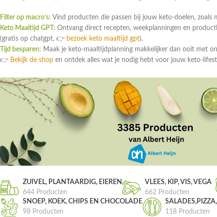
Filter op macro’s:
Vind producten die passen bij jouw keto-doelen, zoals 
Keto Maaltijd GPT:
Ontvang direct recepten, weekplanningen en productlin
(gratis op chatgpt, 👉
bezoek keto maaltijd gpt
).
Tijd besparen:
Maak je keto-maaltijdplanning makkelijker dan ooit met o
👉
Bekijk de shop
en ontdek alles wat je nodig hebt voor jouw keto-lifest
ZUIVEL, PLANTAARDIG, EIEREN
VLEES, KIP, VIS, VEGA
644 Producten
662 Producten
SNOEP, KOEK, CHIPS EN CHOCOLADE
SALADES,PIZZA
98 Producten
118 Producten