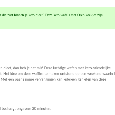
 die past binnen je keto dieet? Deze keto wafels met Oreo koekjes zijn
en dieet, dan heb je het mis! Deze luchtige wafels met keto-vriendelijke
et. Het idee om deze waffles te maken ontstond op een weekend waarin i
en. Met een paar slimme vervangingen kan iedereen genieten van deze
jd bedraagt ongeveer 30 minuten.