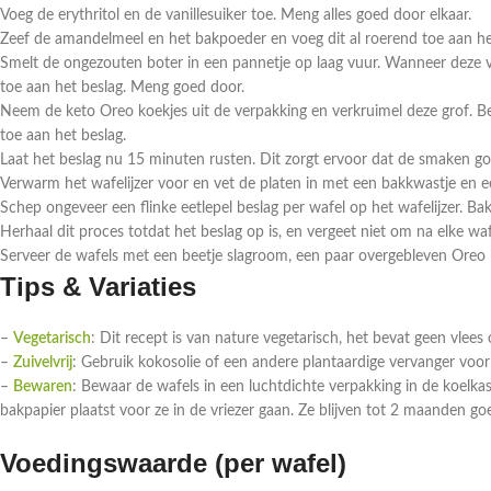
Voeg de erythritol en de vanillesuiker toe. Meng alles goed door elkaar.
Zeef de amandelmeel en het bakpoeder en voeg dit al roerend toe aan het 
Smelt de ongezouten boter in een pannetje op laag vuur. Wanneer deze 
toe aan het beslag. Meng goed door.
Neem de keto Oreo koekjes uit de verpakking en verkruimel deze grof. B
toe aan het beslag.
Laat het beslag nu 15 minuten rusten. Dit zorgt ervoor dat de smaken g
Verwarm het wafelijzer voor en vet de platen in met een bakkwastje en ee
Schep ongeveer een flinke eetlepel beslag per wafel op het wafelijzer. Ba
Herhaal dit proces totdat het beslag op is, en vergeet niet om na elke wa
Serveer de wafels met een beetje slagroom, een paar overgebleven Oreo 
Tips & Variaties
–
Vegetarisch
: Dit recept is van nature vegetarisch, het bevat geen vlees o
–
Zuivelvrij
: Gebruik kokosolie of een andere plantaardige vervanger voor 
–
Bewaren
: Bewaar de wafels in een luchtdichte verpakking in de koelkast
bakpapier plaatst voor ze in de vriezer gaan. Ze blijven tot 2 maanden go
Voedingswaarde (per wafel)