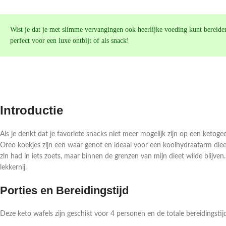
Wist je dat je met slimme vervangingen ook heerlijke voeding kunt bereiden
perfect voor een luxe ontbijt of als snack!
Introductie
Als je denkt dat je favoriete snacks niet meer mogelijk zijn op een ketoge
Oreo koekjes zijn een waar genot en ideaal voor een koolhydraatarm die
zin had in iets zoets, maar binnen de grenzen van mijn dieet wilde blijv
lekkernij.
Porties en Bereidingstijd
Deze keto wafels zijn geschikt voor 4 personen en de totale bereidingsti