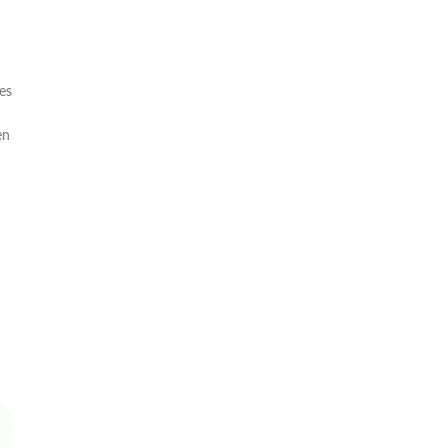
es
en