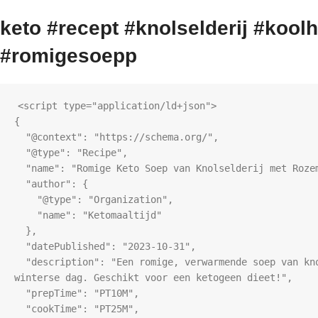
keto #recept #knolselderij #koo
#romigesoepp
<script type="application/ld+json">

{

  "@context": "https://schema.org/",

  "@type": "Recipe",

  "name": "Romige Keto Soep van Knolselderij met Rozemarijn",

  "author": {

    "@type": "Organization",

    "name": "Ketomaaltijd"

  },

  "datePublished": "2023-10-31",

  "description": "Een romige, verwarmende soep van knolselderij en rozemarijn, perfect voor een koude 
winterse dag. Geschikt voor een ketogeen dieet!",

  "prepTime": "PT10M",

  "cookTime": "PT25M",
