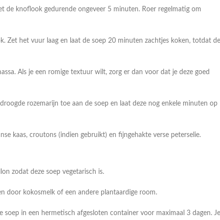
met de knoflook gedurende ongeveer 5 minuten. Roer regelmatig om
ok. Zet het vuur laag en laat de soep 20 minuten zachtjes koken, totdat d
ssa. Als je een romige textuur wilt, zorg er dan voor dat je deze goed
droogde rozemarijn toe aan de soep en laat deze nog enkele minuten op
 kaas, croutons (indien gebruikt) en fijngehakte verse peterselie.
lon zodat deze soep vegetarisch is.
gen door kokosmelk of een andere plantaardige room.
 soep in een hermetisch afgesloten container voor maximaal 3 dagen. J