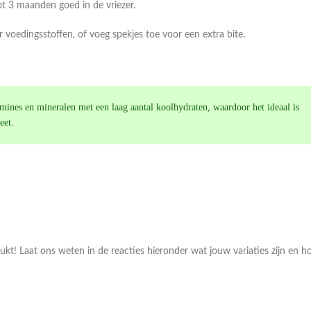
 tot 3 maanden goed in de vriezer.
 voedingsstoffen, of voeg spekjes toe voor een extra bite.
amines en mineralen met een laag aantal koolhydraten, waardoor het ideaal is
eet.
ukt! Laat ons weten in de reacties hieronder wat jouw variaties zijn en h