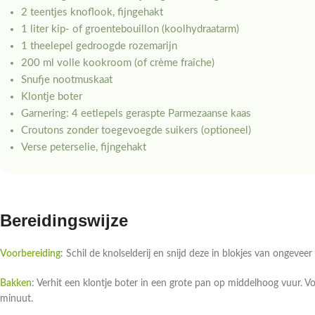
2 teentjes knoflook, fijngehakt
1 liter kip- of groentebouillon (koolhydraatarm)
1 theelepel gedroogde rozemarijn
200 ml volle kookroom (of crème fraîche)
Snufje nootmuskaat
Klontje boter
Garnering: 4 eetlepels geraspte Parmezaanse kaas
Croutons zonder toegevoegde suikers (optioneel)
Verse peterselie, fijngehakt
Bereidingswijze
Voorbereiding
: Schil de knolselderij en snijd deze in blokjes van ongeveer
Bakken
: Verhit een klontje boter in een grote pan op middelhoog vuur. V
minuut.