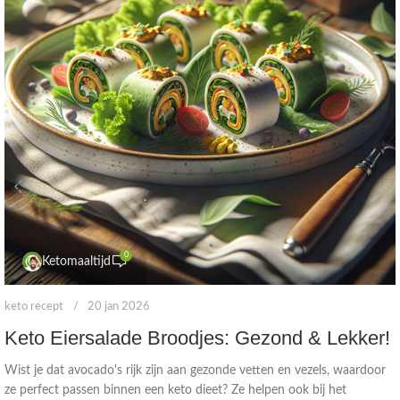
0
Ketomaaltijd
keto recept
20 jan 2026
Keto Eiersalade Broodjes: Gezond & Lekker!
Wist je dat avocado's rijk zijn aan gezonde vetten en vezels, waardoor
ze perfect passen binnen een keto dieet? Ze helpen ook bij het