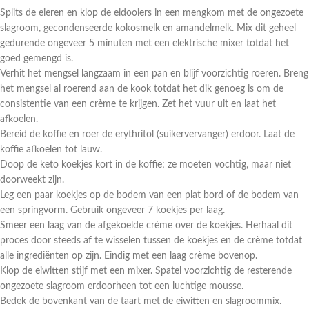
Splits de eieren en klop de eidooiers in een mengkom met de ongezoete
slagroom, gecondenseerde kokosmelk en amandelmelk. Mix dit geheel
gedurende ongeveer 5 minuten met een elektrische mixer totdat het
goed gemengd is.
Verhit het mengsel langzaam in een pan en blijf voorzichtig roeren. Breng
het mengsel al roerend aan de kook totdat het dik genoeg is om de
consistentie van een crème te krijgen. Zet het vuur uit en laat het
afkoelen.
Bereid de koffie en roer de erythritol (suikervervanger) erdoor. Laat de
koffie afkoelen tot lauw.
Doop de keto koekjes kort in de koffie; ze moeten vochtig, maar niet
doorweekt zijn.
Leg een paar koekjes op de bodem van een plat bord of de bodem van
een springvorm. Gebruik ongeveer 7 koekjes per laag.
Smeer een laag van de afgekoelde crème over de koekjes. Herhaal dit
proces door steeds af te wisselen tussen de koekjes en de crème totdat
alle ingrediënten op zijn. Eindig met een laag crème bovenop.
Klop de eiwitten stijf met een mixer. Spatel voorzichtig de resterende
ongezoete slagroom erdoorheen tot een luchtige mousse.
Bedek de bovenkant van de taart met de eiwitten en slagroommix.