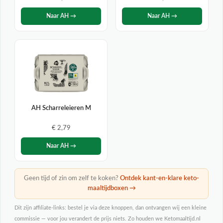
Naar AH →
Naar AH →
AH Scharreleieren M
€ 2,79
Naar AH →
Geen tijd of zin om zelf te koken?
Ontdek kant-en-klare keto-
maaltijdboxen →
Dit zijn affiliate-links: bestel je via deze knoppen, dan ontvangen wij een kleine
commissie — voor jou verandert de prijs niets. Zo houden we Ketomaaltijd.nl