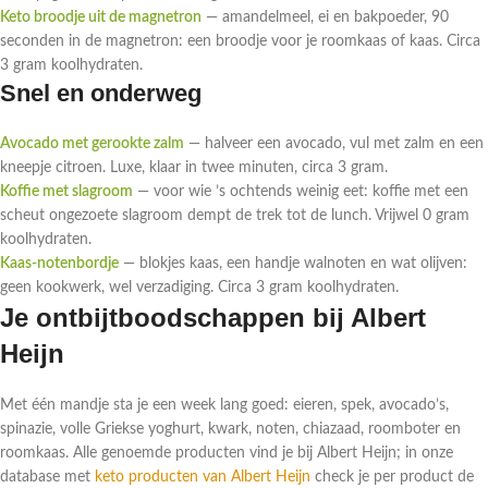
Keto broodje uit de magnetron
— amandelmeel, ei en bakpoeder, 90
seconden in de magnetron: een broodje voor je roomkaas of kaas. Circa
3 gram koolhydraten.
Snel en onderweg
Avocado met gerookte zalm
— halveer een avocado, vul met zalm en een
kneepje citroen. Luxe, klaar in twee minuten, circa 3 gram.
Koffie met slagroom
— voor wie ’s ochtends weinig eet: koffie met een
scheut ongezoete slagroom dempt de trek tot de lunch. Vrijwel 0 gram
koolhydraten.
Kaas-notenbordje
— blokjes kaas, een handje walnoten en wat olijven:
geen kookwerk, wel verzadiging. Circa 3 gram koolhydraten.
Je ontbijtboodschappen bij Albert
Heijn
Met één mandje sta je een week lang goed: eieren, spek, avocado’s,
spinazie, volle Griekse yoghurt, kwark, noten, chiazaad, roomboter en
roomkaas. Alle genoemde producten vind je bij Albert Heijn; in onze
database met
keto producten van Albert Heijn
check je per product de