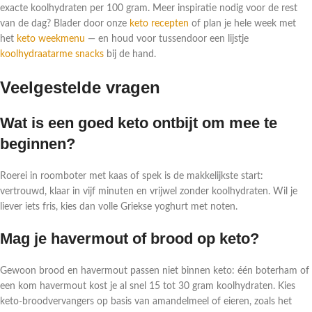
exacte koolhydraten per 100 gram. Meer inspiratie nodig voor de rest
van de dag? Blader door onze
keto recepten
of plan je hele week met
het
keto weekmenu
— en houd voor tussendoor een lijstje
koolhydraatarme snacks
bij de hand.
Veelgestelde vragen
Wat is een goed keto ontbijt om mee te
beginnen?
Roerei in roomboter met kaas of spek is de makkelijkste start:
vertrouwd, klaar in vijf minuten en vrijwel zonder koolhydraten. Wil je
liever iets fris, kies dan volle Griekse yoghurt met noten.
Mag je havermout of brood op keto?
Gewoon brood en havermout passen niet binnen keto: één boterham of
een kom havermout kost je al snel 15 tot 30 gram koolhydraten. Kies
keto-broodvervangers op basis van amandelmeel of eieren, zoals het