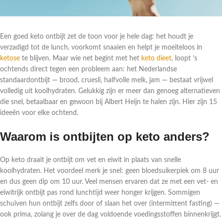
Een goed keto ontbijt zet de toon voor je hele dag: het houdt je
verzadigd tot de lunch, voorkomt snaaien en helpt je moeiteloos in
ketose
te blijven. Maar wie net begint met het
keto dieet
, loopt ’s
ochtends direct tegen een probleem aan: het Nederlandse
standaardontbijt — brood, cruesli, halfvolle melk, jam — bestaat vrijwel
volledig uit koolhydraten. Gelukkig zijn er meer dan genoeg alternatieven
die snel, betaalbaar en gewoon bij Albert Heijn te halen zijn. Hier zijn 15
ideeën voor elke ochtend.
Waarom is ontbijten op keto anders?
Op keto draait je ontbijt om vet en eiwit in plaats van snelle
koolhydraten. Het voordeel merk je snel: geen bloedsuikerpiek om 8 uur
en dus geen dip om 10 uur. Veel mensen ervaren dat ze met een vet- en
eiwitrijk ontbijt pas rond lunchtijd weer honger krijgen. Sommigen
schuiven hun ontbijt zelfs door of slaan het over (intermittent fasting) —
ook prima, zolang je over de dag voldoende voedingsstoffen binnenkrijgt.