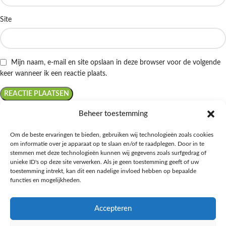
Site
Mijn naam, e-mail en site opslaan in deze browser voor de volgende
keer wanneer ik een reactie plaats.
Beheer toestemming
Om de beste ervaringen te bieden, gebruiken wij technologieën zoals cookies
om informatie over je apparaat op te slaan en/of te raadplegen. Door in te
Ontdek de beste keto-vriendelijke keuzes van Albert Heijn, verrijk je
stemmen met deze technologieën kunnen wij gegevens zoals surfgedrag of
kennis met onze diepgaande blogs over het keto-dieet, en deel jouw
unieke ID's op deze site verwerken. Als je geen toestemming geeft of uw
favoriete keto recepten in onze bruisende online gemeenschap!
toestemming intrekt, kan dit een nadelige invloed hebben op bepaalde
functies en mogelijkheden.
RECENT BLOG BERICHTEN
Accepteren
HANDIGE LINKS