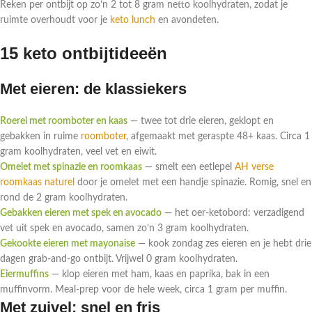
Reken per ontbijt op zo’n 2 tot 8 gram netto koolhydraten, zodat je
ruimte overhoudt voor je
keto lunch
en avondeten.
15 keto ontbijtideeën
Met eieren: de klassiekers
Roerei met roomboter en kaas
— twee tot drie eieren, geklopt en
gebakken in ruime
roomboter
, afgemaakt met geraspte 48+ kaas. Circa 1
gram koolhydraten, veel vet en eiwit.
Omelet met spinazie en roomkaas
— smelt een eetlepel
AH verse
roomkaas naturel
door je omelet met een handje spinazie. Romig, snel en
rond de 2 gram koolhydraten.
Gebakken eieren met spek en avocado
— het oer-ketobord: verzadigend
vet uit spek en avocado, samen zo’n 3 gram koolhydraten.
Gekookte eieren met mayonaise
— kook zondag zes eieren en je hebt drie
dagen grab-and-go ontbijt. Vrijwel 0 gram koolhydraten.
Eiermuffins
— klop eieren met ham, kaas en paprika, bak in een
muffinvorm. Meal-prep voor de hele week, circa 1 gram per muffin.
Met zuivel: snel en fris