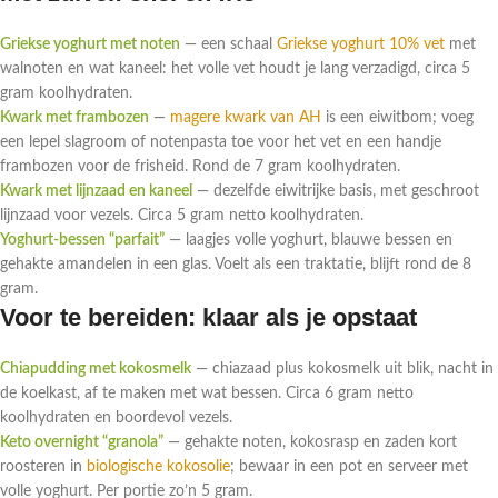
Griekse yoghurt met noten
— een schaal
Griekse yoghurt 10% vet
met
walnoten en wat kaneel: het volle vet houdt je lang verzadigd, circa 5
gram koolhydraten.
Kwark met frambozen
—
magere kwark van AH
is een eiwitbom; voeg
een lepel slagroom of notenpasta toe voor het vet en een handje
frambozen voor de frisheid. Rond de 7 gram koolhydraten.
Kwark met lijnzaad en kaneel
— dezelfde eiwitrijke basis, met geschroot
lijnzaad voor vezels. Circa 5 gram netto koolhydraten.
Yoghurt-bessen “parfait”
— laagjes volle yoghurt, blauwe bessen en
gehakte amandelen in een glas. Voelt als een traktatie, blijft rond de 8
gram.
Voor te bereiden: klaar als je opstaat
Chiapudding met kokosmelk
— chiazaad plus kokosmelk uit blik, nacht in
de koelkast, af te maken met wat bessen. Circa 6 gram netto
koolhydraten en boordevol vezels.
Keto overnight “granola”
— gehakte noten, kokosrasp en zaden kort
roosteren in
biologische kokosolie
; bewaar in een pot en serveer met
volle yoghurt. Per portie zo’n 5 gram.