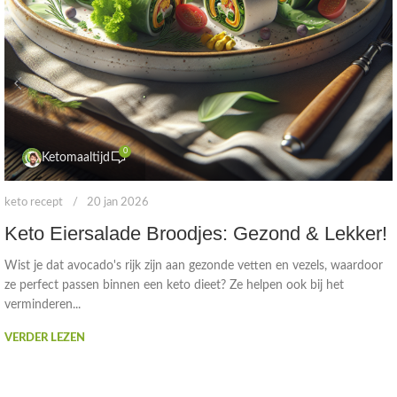
0
Ketomaaltijd
keto recept
20 jan 2026
Keto Eiersalade Broodjes: Gezond & Lekker!
Wist je dat avocado's rijk zijn aan gezonde vetten en vezels, waardoor
ze perfect passen binnen een keto dieet? Ze helpen ook bij het
verminderen...
VERDER LEZEN