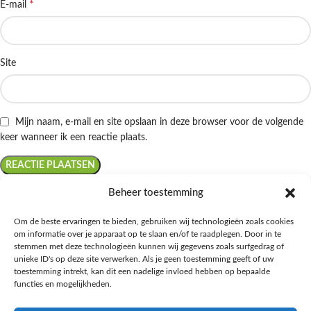
*
E-mail
Site
Mijn naam, e-mail en site opslaan in deze browser voor de volgende
keer wanneer ik een reactie plaats.
Beheer toestemming
Om de beste ervaringen te bieden, gebruiken wij technologieën zoals cookies
om informatie over je apparaat op te slaan en/of te raadplegen. Door in te
Ontdek de beste keto-vriendelijke keuzes van Albert Heijn, verrijk je
stemmen met deze technologieën kunnen wij gegevens zoals surfgedrag of
kennis met onze diepgaande blogs over het keto-dieet, en deel jouw
unieke ID's op deze site verwerken. Als je geen toestemming geeft of uw
favoriete keto recepten in onze bruisende online gemeenschap!
toestemming intrekt, kan dit een nadelige invloed hebben op bepaalde
functies en mogelijkheden.
RECENT BLOG BERICHTEN