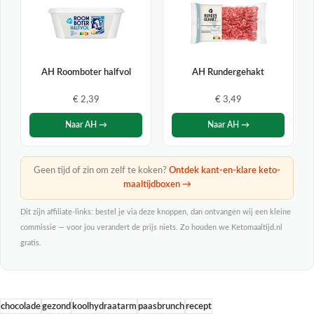
AH Roomboter halfvol
AH Rundergehakt
€ 2,39
€ 3,49
Naar AH →
Naar AH →
Geen tijd of zin om zelf te koken?
Ontdek kant-en-klare keto-
maaltijdboxen →
Dit zijn affiliate-links: bestel je via deze knoppen, dan ontvangen wij een kleine
commissie — voor jou verandert de prijs niets. Zo houden we Ketomaaltijd.nl
gratis.
chocolade
gezond
koolhydraatarm
paasbrunch
recept