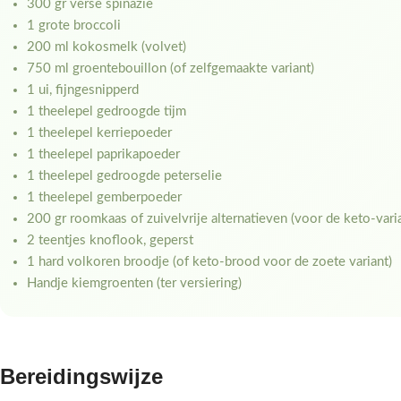
300 gr verse spinazie
1 grote broccoli
200 ml kokosmelk (volvet)
750 ml groentebouillon (of zelfgemaakte variant)
1 ui, fijngesnipperd
1 theelepel gedroogde tijm
1 theelepel kerriepoeder
1 theelepel paprikapoeder
1 theelepel gedroogde peterselie
1 theelepel gemberpoeder
200 gr roomkaas of zuivelvrije alternatieven (voor de keto-vari
2 teentjes knoflook, geperst
1 hard volkoren broodje (of keto-brood voor de zoete variant)
Handje kiemgroenten (ter versiering)
Bereidingswijze