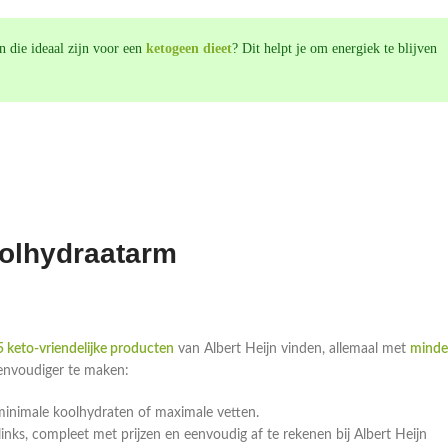
n die ideaal zijn voor een
ketogeen dieet
? Dit helpt je om energiek te blijven
oolhydraatarm
 keto-vriendelijke producten
van Albert Heijn vinden, allemaal met
minde
eenvoudiger te maken:
minimale koolhydraten of maximale vetten.
ks, compleet met prijzen en eenvoudig af te rekenen bij Albert Heijn