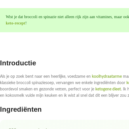
Wist je dat broccoli en spinazie niet alleen rijk zijn aan vitamines, maar o
keto-recept
!
Introductie
Als je op zoek bent naar een heerlijke, voedzame en
koolhydraatarme
maal
klassieke broccoli spinaziesoep, vervangen we enkele ingrediënten door
k
boordevol smaken en gezonde vetten, perfect voor je
ketogene dieet
. Ik
en kokosmelk vulde mijn keuken en ik wist al snel dat dit een blijver zou 
Ingrediënten