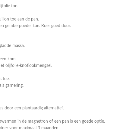
folie toe.
illon toe aan de pan.
e en gemberpoeder toe. Roer goed door.
gladde massa.
 een kom.
et olijfolie-knoflookmengsel.
 toe.
ls garnering.
s door een plantaardig alternatief.
pwarmen in de magnetron of een pan is een goede optie.
tainer voor maximaal 3 maanden.