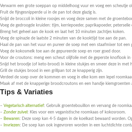
Verwarm een grote soeppan op middelhoog vuur en voeg een scheutje olij
Fruit de fijngesnipperde ui in de pan tot deze glazig is.
Snijd de broccoli in kleine roosjes en voeg deze samen met de groentebou
Voeg de gedroogde kruiden: tijm, kerriepoeder, paprikapoeder, peterseli
Breng het geheel aan de kook en laat het 10 minuten zachtjes koken.
Voeg de spinazie de laatste 2 minuten van de kooktijd toe aan de pan.
Haal de pan van het vuur en pureer de soep met een staafmixer tot een 
Voeg de kokosmelk toe aan de gepureerde soep en roer goed door.
Voor de croutons: meng een scheut olijfolie met de geperste knoflook in
Snijd het broodje (of keto-brood) in kleine stukjes en smeer deze in met h
Grill de stukjes brood in een grillpan tot ze knapperig zijn.
Verdeel de soep over de kommen en voeg in elke kom een lepel roomkaas
Maak af met de knapperige broodcroutons en een handje kiemgroenten a
Tips & Variaties
–
Vegetarisch alternatief
: Gebruik groentebouillon en vervang de roomkaa
–
Zonder zuivel
: Kies voor een veganistische roomkaas of kokosroom.
–
Bewaren
: Deze soep kan 4-5 dagen in de koelkast bewaard worden. O
–
Invriezen
: De soep kan ook ingevroren worden in een luchtdichte con