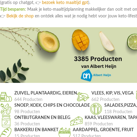
(gratis op chatgpt, 👉
bezoek keto maaltijd gpt
).
Tijd besparen:
Maak je keto-maaltijdplanning makkelijker dan ooit met o
👉
Bekijk de shop
en ontdek alles wat je nodig hebt voor jouw keto-lifest
ZUIVEL, PLANTAARDIG, EIEREN
VLEES, KIP, VIS, VEGA
644 Producten
662 Producten
SNOEP, KOEK, CHIPS EN CHOCOLADE
SALADES,PIZZA
98 Producten
118 Producten
ONTBIJTGRANEN EN BELEG
KAAS, VLEESWAREN, TAP
36 Producten
859 Producten
BAKKERIJ EN BANKET
AARDAPPEL, GROENTE, FRUIT
15 Producten
517 Producten