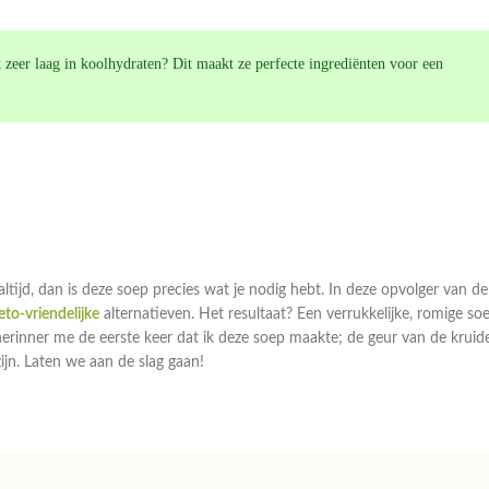
ok zeer laag in koolhydraten? Dit maakt ze perfecte ingrediënten voor een
tijd, dan is deze soep precies wat je nodig hebt. In deze opvolger van de
eto-vriendelijke
alternatieven. Het resultaat? Een verrukkelijke, romige so
 herinner me de eerste keer dat ik deze soep maakte; de geur van de kruid
zijn. Laten we aan de slag gaan!