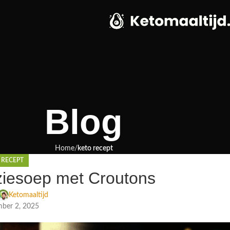
Blog
Home
keto recept
 RECEPT
ziesoep met Croutons
Ketomaaltijd
ber 2, 2025