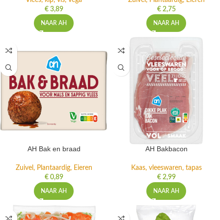
Vlees, kip, vis, vega
Zuivel, Plantaardig, Eieren
€
3,89
€
2,75
NAAR AH
NAAR AH
AH Bak en braad
AH Bakbacon
Zuivel, Plantaardig, Eieren
Kaas, vleeswaren, tapas
€
0,89
€
2,99
NAAR AH
NAAR AH