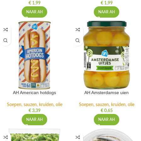
€
1,99
€
1,99
NAAR AH
NAAR AH
AH American hotdogs
AH Amsterdamse uien
Soepen, sauzen, kruiden, olie
Soepen, sauzen, kruiden, olie
€
3,39
€
0,65
NAAR AH
NAAR AH