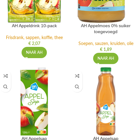
AH Appeldrink 10-pack
AH Appelmoes 0% suiker
toegevoegd
Frisdrank, sappen, koffie, thee
€
2,07
Soepen, sauzen, kruiden, olie
€
1,89
NAAR AH
NAAR AH
AH Appelsap
AH Appelsap