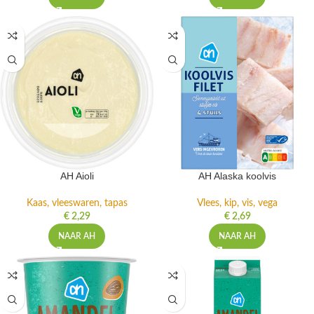
AH Aioli
AH Alaska koolvis
Kaas, vleeswaren, tapas
Vlees, kip, vis, vega
€
2,29
€
2,69
NAAR AH
NAAR AH