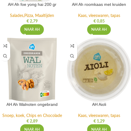
AH Ah foe yong hai 200 gr
AH Ah roomkaas met kruiden
Salades,Pizza, Maaltijden
Kaas, vleeswaren, tapas
€
2,79
€
0,85
NAAR AH
NAAR AH
AH Ah Walnoten ongebrand
AH Aioli
Snoep, koek, Chips en Chocolade
Kaas, vleeswaren, tapas
€
2,89
€
1,29
NAAR AH
NAAR AH