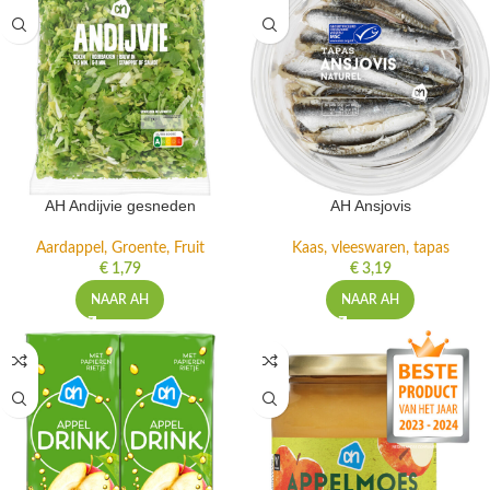
AH Andijvie gesneden
AH Ansjovis
Aardappel, Groente, Fruit
Kaas, vleeswaren, tapas
€
1,79
€
3,19
NAAR AH
NAAR AH