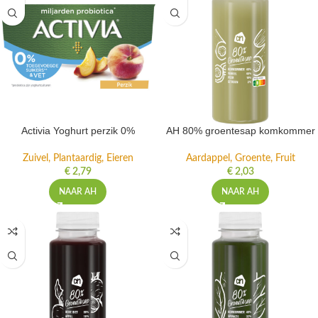
Activia Yoghurt perzik 0%
AH 80% groentesap komkommer
Zuivel, Plantaardig, Eieren
Aardappel, Groente, Fruit
€
2,79
€
2,03
NAAR AH
NAAR AH