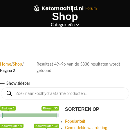
Forum
Shop
Categorieën
Home
Shop
Resultaat 49–96 van de 3838 resultaten wordt
Pagina 2
getoond
Show sidebar
Eiwitten 0
Eiwitten 55
SORTEREN OP
Populariteit
Koolhydraten 0
Koolhydraten 10
Gemiddelde waardering