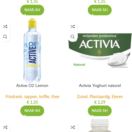
€
1,35
€
1,35
NAAR AH
NAAR AH
Active O2 Lemon
Activia Yoghurt naturel
Frisdrank, sappen, koffie, thee
Zuivel, Plantaardig, Eieren
€
1,35
€
2,29
NAAR AH
NAAR AH