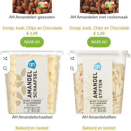
AH Amandelen gezouten
AH Amandelen met rooksmaak
Snoep, koek, Chips en Chocolade
Snoep, koek, Chips en Chocolade
€
1,49
€
1,49
NAAR AH
NAAR AH
AH Amandelschaafsel
AH Amandelstiften
Bakkerij en banket
Bakkerij en banket