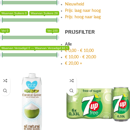
Nieuwheid
Prijs: laag naar hoog
Waarvan Suikers 0
Waarvan Suikers 29
Prijs: hoog naar laag
Vet 0
Vet 100
PRIJSFILTER
Alle
Waarvan Verzadigd 0 — Waarvan Verzadigd 92.1
€
0,00
-
€
10,00
€
10,00
-
€
20,00
€
20,00
+