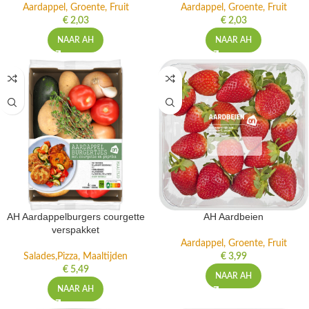
Aardappel, Groente, Fruit
Aardappel, Groente, Fruit
€
2,03
€
2,03
NAAR AH
NAAR AH
AH Aardappelburgers courgette
AH Aardbeien
verspakket
Aardappel, Groente, Fruit
Salades,Pizza, Maaltijden
€
3,99
€
5,49
NAAR AH
NAAR AH