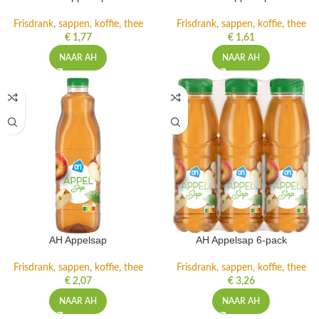
Frisdrank, sappen, koffie, thee
Frisdrank, sappen, koffie, thee
€
1,77
€
1,61
NAAR AH
NAAR AH
AH Appelsap
AH Appelsap 6-pack
Frisdrank, sappen, koffie, thee
Frisdrank, sappen, koffie, thee
€
2,07
€
3,26
NAAR AH
NAAR AH