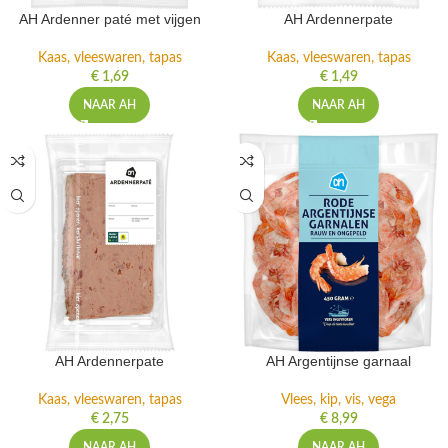
AH Ardenner paté met vijgen
AH Ardennerpate
Kaas, vleeswaren, tapas
Kaas, vleeswaren, tapas
€
1,69
€
1,49
NAAR AH
NAAR AH
AH Ardennerpate
AH Argentijnse garnaal
Kaas, vleeswaren, tapas
Vlees, kip, vis, vega
€
2,75
€
8,99
NAAR AH
NAAR AH