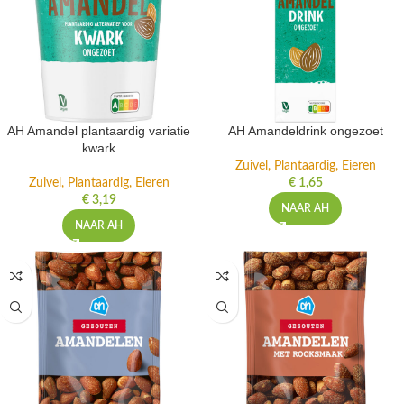
AH Amandel plantaardig variatie
AH Amandeldrink ongezoet
kwark
Zuivel, Plantaardig, Eieren
Zuivel, Plantaardig, Eieren
€
1,65
€
3,19
NAAR AH
NAAR AH