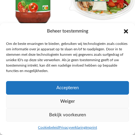
AH Basilicum pastasaus
AH Basis maaltijdsalade gegrilde
Beheer toestemming
kip
Pasta, rijst en wereldkeuken
Om de beste ervaringen te bieden, gebruiken wij technologieën zoals cookies
€
1,59
Salades,Pizza, Maaltijden
om informatie over je apparaat op te slaan en/of te raadplegen. Door in te
€
3,39
NAAR AH
stemmen met deze technologieën kunnen wij gegevens zoals surfgedrag of
NAAR AH
unieke ID's op deze site verwerken. Als je geen toestemming geeft of uw
toestemming intrekt, kan dit een nadelige invloed hebben op bepaalde
functies en mogelijkheden.
Accepteren
Weiger
Bekijk voorkeuren
Cookiebeleid
Privacyverklaring
Imprint
inkel op
Filters