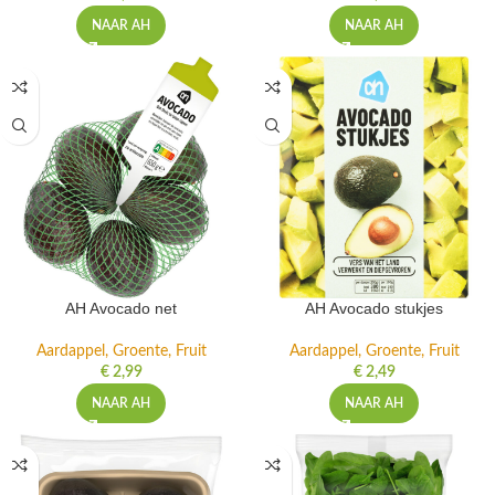
NAAR AH
NAAR AH
AH Avocado net
AH Avocado stukjes
Aardappel, Groente, Fruit
Aardappel, Groente, Fruit
€
2,99
€
2,49
NAAR AH
NAAR AH