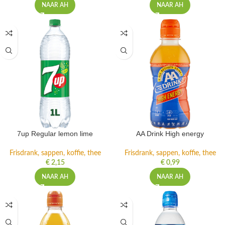
NAAR AH
NAAR AH
7up Regular lemon lime
AA Drink High energy
Frisdrank, sappen, koffie, thee
Frisdrank, sappen, koffie, thee
€
2,15
€
0,99
NAAR AH
NAAR AH