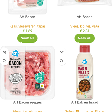
AH Bacon
AH Bacon
Kaas, vleeswaren, tapas
Vlees, kip, vis, vega
€
1,89
€
2,81
NAAR AH
NAAR AH
AH Bacon reepjes
AH Bak en braad