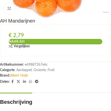
Klik om te vergroten
AH Mandarijnen
€
2,79
NAAR AH
Vergelijken
Artikelnummer:
e69887267e6c
Categorie:
Aardappel, Groente, Fruit
Brand:
Albert Heijn
Delen:
Beschrijving