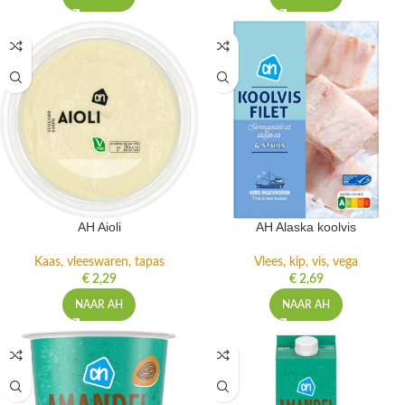
AH Aioli
AH Alaska koolvis
Kaas, vleeswaren, tapas
Vlees, kip, vis, vega
€
2,29
€
2,69
NAAR AH
NAAR AH