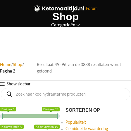
Forum
Shop
Categorieën
Home
Shop
Resultaat 49–96 van de 3838 resultaten wordt
Pagina 2
getoond
Show sidebar
Eiwitten 0
Eiwitten 55
SORTEREN OP
Populariteit
Koolhydraten 0
Koolhydraten 10
Gemiddelde waardering