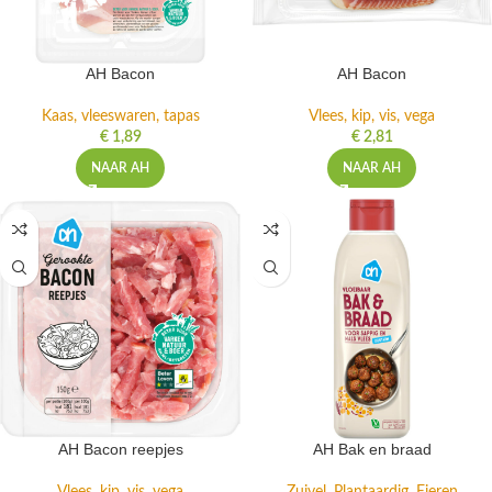
AH Bacon
AH Bacon
Kaas, vleeswaren, tapas
Vlees, kip, vis, vega
€
1,89
€
2,81
NAAR AH
NAAR AH
AH Bacon reepjes
AH Bak en braad