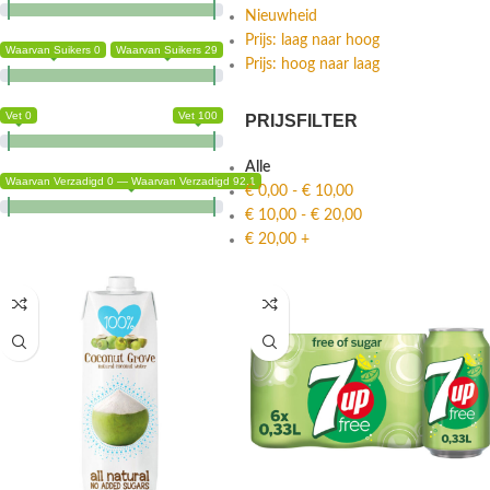
Nieuwheid
Prijs: laag naar hoog
Waarvan Suikers 0
Waarvan Suikers 29
Prijs: hoog naar laag
Vet 0
Vet 100
PRIJSFILTER
Alle
Waarvan Verzadigd 0 — Waarvan Verzadigd 92.1
€
0,00
-
€
10,00
€
10,00
-
€
20,00
€
20,00
+