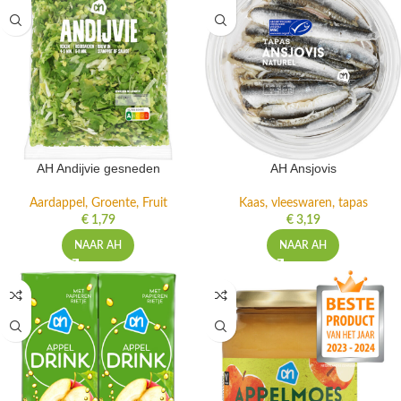
AH Andijvie gesneden
AH Ansjovis
Aardappel, Groente, Fruit
Kaas, vleeswaren, tapas
€
1,79
€
3,19
NAAR AH
NAAR AH