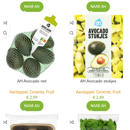
NAAR AH
NAAR AH
AH Avocado net
AH Avocado stukjes
Aardappel, Groente, Fruit
Aardappel, Groente, Fruit
€
2,99
€
2,49
NAAR AH
NAAR AH