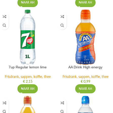
NAAR AH
NAAR AH
7up Regular lemon lime
AA Drink High energy
Frisdrank, sappen, koffie, thee
Frisdrank, sappen, koffie, thee
€
2,15
€
0,99
NAAR AH
NAAR AH