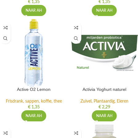
€
1,35
€
1,35
NAAR AH
NAAR AH
Active O2 Lemon
Activia Yoghurt naturel
Frisdrank, sappen, koffie, thee
Zuivel, Plantaardig, Eieren
€
1,35
€
2,29
NAAR AH
NAAR AH