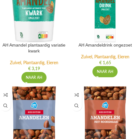
AH Amandel plantaardig variatie
AH Amandeldrink ongezoet
kwark
Zuivel, Plantaardig, Eieren
Zuivel, Plantaardig, Eieren
€
1,65
€
3,19
NAAR AH
NAAR AH