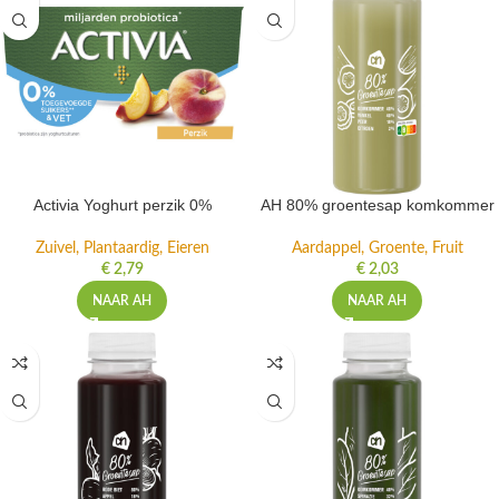
Activia Yoghurt perzik 0%
AH 80% groentesap komkommer
Zuivel, Plantaardig, Eieren
Aardappel, Groente, Fruit
€
2,79
€
2,03
NAAR AH
NAAR AH