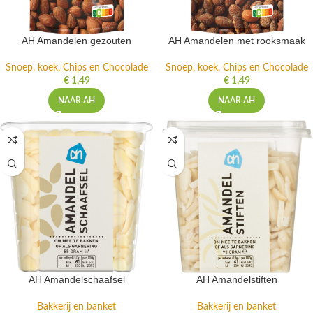
AH Amandelen gezouten
AH Amandelen met rooksmaak
Snoep, koek, Chips en Chocolade
Snoep, koek, Chips en Chocolade
€
1,49
€
1,49
NAAR AH
NAAR AH
AH Amandelschaafsel
AH Amandelstiften
Bakkerij en banket
Bakkerij en banket