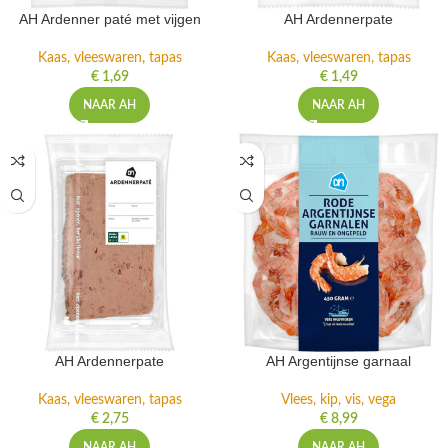
AH Ardenner paté met vijgen
AH Ardennerpate
Kaas, vleeswaren, tapas
Kaas, vleeswaren, tapas
€
1,69
€
1,49
NAAR AH
NAAR AH
AH Ardennerpate
AH Argentijnse garnaal
Kaas, vleeswaren, tapas
Vlees, kip, vis, vega
€
2,75
€
8,99
NAAR AH
NAAR AH