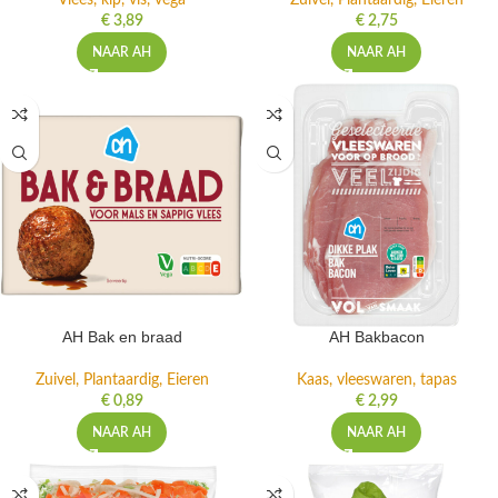
Vlees, kip, vis, vega
Zuivel, Plantaardig, Eieren
€
3,89
€
2,75
NAAR AH
NAAR AH
AH Bak en braad
AH Bakbacon
Zuivel, Plantaardig, Eieren
Kaas, vleeswaren, tapas
€
0,89
€
2,99
NAAR AH
NAAR AH