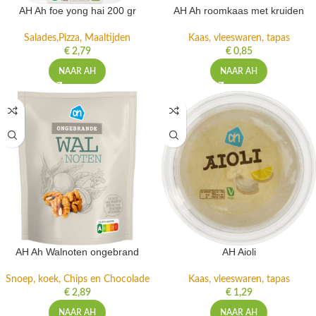
AH Ah foe yong hai 200 gr
AH Ah roomkaas met kruiden
Salades,Pizza, Maaltijden
Kaas, vleeswaren, tapas
€
2,79
€
0,85
NAAR AH
NAAR AH
AH Ah Walnoten ongebrand
AH Aioli
Snoep, koek, Chips en Chocolade
Kaas, vleeswaren, tapas
€
2,89
€
1,29
NAAR AH
NAAR AH