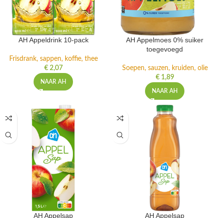
AH Appeldrink 10-pack
AH Appelmoes 0% suiker
toegevoegd
Frisdrank, sappen, koffie, thee
€
2,07
Soepen, sauzen, kruiden, olie
€
1,89
NAAR AH
NAAR AH
AH Appelsap
AH Appelsap