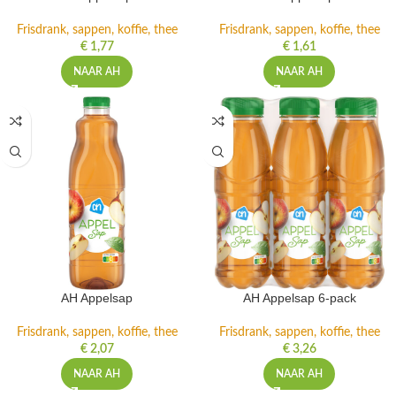
Frisdrank, sappen, koffie, thee
Frisdrank, sappen, koffie, thee
€
1,77
€
1,61
NAAR AH
NAAR AH
AH Appelsap
AH Appelsap 6-pack
Frisdrank, sappen, koffie, thee
Frisdrank, sappen, koffie, thee
€
2,07
€
3,26
NAAR AH
NAAR AH