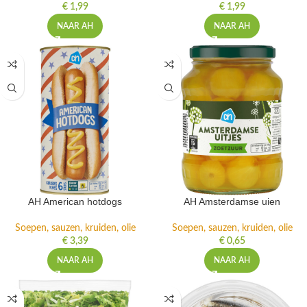
€
1,99
€
1,99
NAAR AH
NAAR AH
AH American hotdogs
AH Amsterdamse uien
Soepen, sauzen, kruiden, olie
Soepen, sauzen, kruiden, olie
€
3,39
€
0,65
NAAR AH
NAAR AH