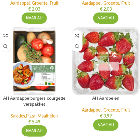
Aardappel, Groente, Fruit
Aardappel, Groente, Fruit
€
2,03
€
2,03
NAAR AH
NAAR AH
AH Aardappelburgers courgette
AH Aardbeien
verspakket
Aardappel, Groente, Fruit
Salades,Pizza, Maaltijden
€
3,99
€
5,49
NAAR AH
NAAR AH