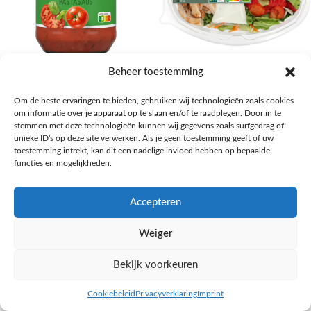
AH Basilicum pastasaus
AH Basis maaltijdsalade gegrilde
Beheer toestemming
kip
Pasta, rijst en wereldkeuken
Om de beste ervaringen te bieden, gebruiken wij technologieën zoals cookies
€
1,59
Salades,Pizza, Maaltijden
om informatie over je apparaat op te slaan en/of te raadplegen. Door in te
€
3,39
NAAR AH
stemmen met deze technologieën kunnen wij gegevens zoals surfgedrag of
NAAR AH
unieke ID's op deze site verwerken. Als je geen toestemming geeft of uw
toestemming intrekt, kan dit een nadelige invloed hebben op bepaalde
functies en mogelijkheden.
Accepteren
Weiger
Bekijk voorkeuren
Cookiebeleid
Privacyverklaring
Imprint
inkel op
Filters