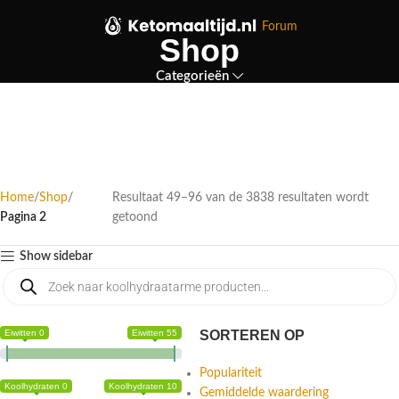
Forum
Shop
Categorieën
Home
Shop
Resultaat 49–96 van de 3838 resultaten wordt
Pagina 2
getoond
Show sidebar
Eiwitten 0
Eiwitten 55
SORTEREN OP
Populariteit
Koolhydraten 0
Koolhydraten 10
Gemiddelde waardering