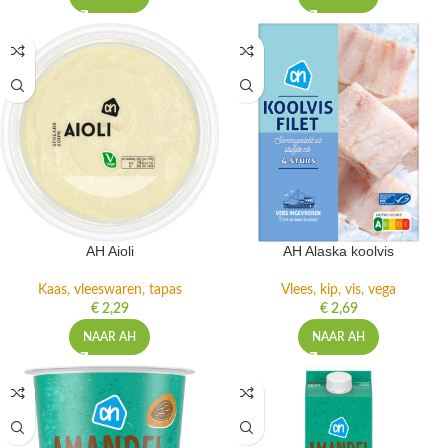
AH Aioli
AH Alaska koolvis
Kaas, vleeswaren, tapas
Vlees, kip, vis, vega
€
2,29
€
2,69
NAAR AH
NAAR AH