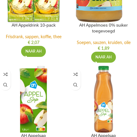
AH Appeldrink 10-pack
AH Appelmoes 0% suiker
toegevoegd
Frisdrank, sappen, koffie, thee
€
2,07
Soepen, sauzen, kruiden, olie
€
1,89
NAAR AH
NAAR AH
AH Appelsap
AH Appelsap