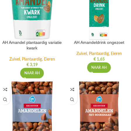
AH Amandel plantaardig variatie
AH Amandeldrink ongezoet
kwark
Zuivel, Plantaardig, Eieren
Zuivel, Plantaardig, Eieren
€
1,65
€
3,19
NAAR AH
NAAR AH