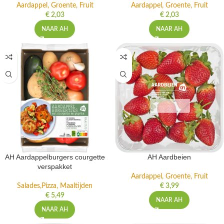
Aardappel, Groente, Fruit
Aardappel, Groente, Fruit
€
2,03
€
2,03
NAAR AH
NAAR AH
AH Aardappelburgers courgette
AH Aardbeien
verspakket
Aardappel, Groente, Fruit
Salades,Pizza, Maaltijden
€
3,99
€
5,49
NAAR AH
NAAR AH