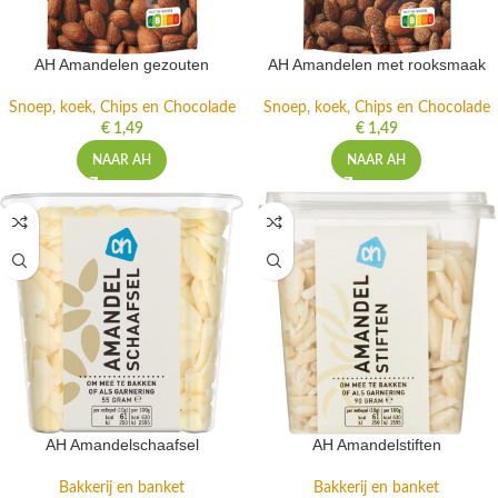
AH Amandelen gezouten
AH Amandelen met rooksmaak
Snoep, koek, Chips en Chocolade
Snoep, koek, Chips en Chocolade
€
1,49
€
1,49
NAAR AH
NAAR AH
AH Amandelschaafsel
AH Amandelstiften
Bakkerij en banket
Bakkerij en banket