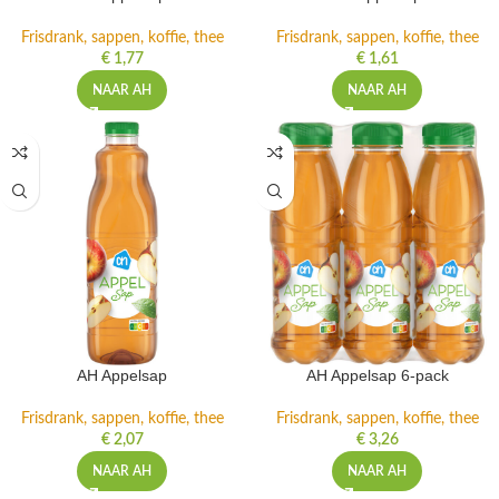
Frisdrank, sappen, koffie, thee
Frisdrank, sappen, koffie, thee
€
1,77
€
1,61
NAAR AH
NAAR AH
AH Appelsap
AH Appelsap 6-pack
Frisdrank, sappen, koffie, thee
Frisdrank, sappen, koffie, thee
€
2,07
€
3,26
NAAR AH
NAAR AH