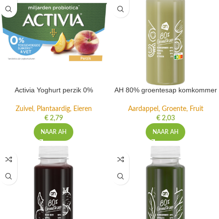
Activia Yoghurt perzik 0%
AH 80% groentesap komkommer
Zuivel, Plantaardig, Eieren
Aardappel, Groente, Fruit
€
2,79
€
2,03
NAAR AH
NAAR AH