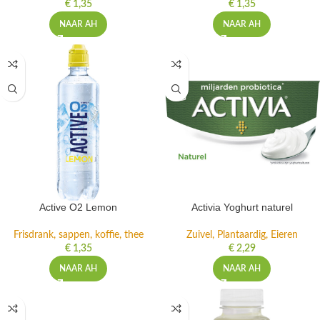
€
1,35
€
1,35
NAAR AH
NAAR AH
Active O2 Lemon
Activia Yoghurt naturel
Frisdrank, sappen, koffie, thee
Zuivel, Plantaardig, Eieren
€
1,35
€
2,29
NAAR AH
NAAR AH