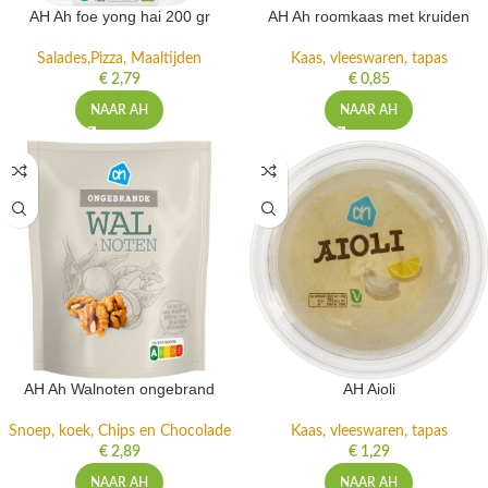
AH Ah foe yong hai 200 gr
AH Ah roomkaas met kruiden
Salades,Pizza, Maaltijden
Kaas, vleeswaren, tapas
€
2,79
€
0,85
NAAR AH
NAAR AH
AH Ah Walnoten ongebrand
AH Aioli
Snoep, koek, Chips en Chocolade
Kaas, vleeswaren, tapas
€
2,89
€
1,29
NAAR AH
NAAR AH