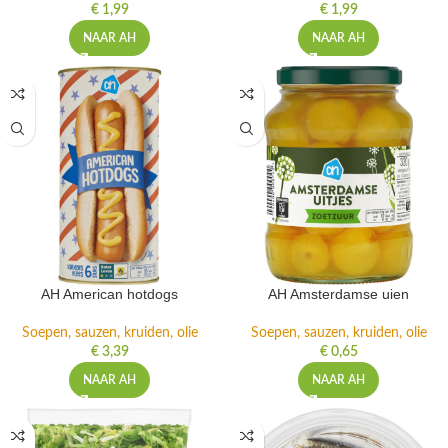
€
1,99
€
1,99
NAAR AH
NAAR AH
AH American hotdogs
AH Amsterdamse uien
Soepen, sauzen, kruiden, olie
Soepen, sauzen, kruiden, olie
€
3,39
€
0,65
NAAR AH
NAAR AH