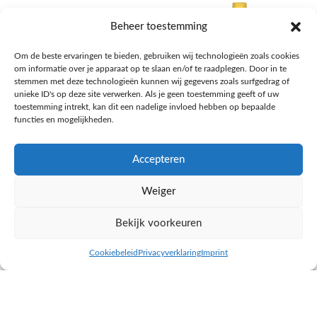
Beheer toestemming
Om de beste ervaringen te bieden, gebruiken wij technologieën zoals cookies
om informatie over je apparaat op te slaan en/of te raadplegen. Door in te
stemmen met deze technologieën kunnen wij gegevens zoals surfgedrag of
unieke ID's op deze site verwerken. Als je geen toestemming geeft of uw
toestemming intrekt, kan dit een nadelige invloed hebben op bepaalde
functies en mogelijkheden.
Accepteren
AH Appelsap 6-pack
AH Arachide olie
Weiger
Frisdrank, sappen, koffie, thee
Pasta, rijst en wereldkeuken
€
1,66
€
4,49
Bekijk voorkeuren
NAAR AH
NAAR AH
Cookiebeleid
Privacyverklaring
Imprint
inkel op
Filters