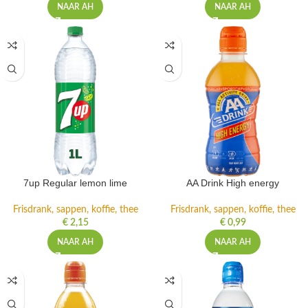
NAAR AH
NAAR AH
7up Regular lemon lime
AA Drink High energy
Frisdrank, sappen, koffie, thee
Frisdrank, sappen, koffie, thee
€
2,15
€
0,99
NAAR AH
NAAR AH