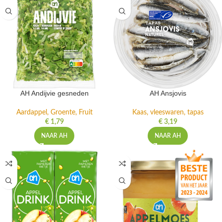
AH Andijvie gesneden
AH Ansjovis
Aardappel, Groente, Fruit
Kaas, vleeswaren, tapas
€
1,79
€
3,19
NAAR AH
NAAR AH