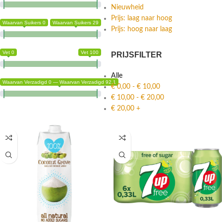
Nieuwheid
Prijs: laag naar hoog
Waarvan Suikers 0
Waarvan Suikers 29
Prijs: hoog naar laag
Vet 0
Vet 100
PRIJSFILTER
Alle
Waarvan Verzadigd 0 — Waarvan Verzadigd 92.1
€
0,00
-
€
10,00
€
10,00
-
€
20,00
€
20,00
+