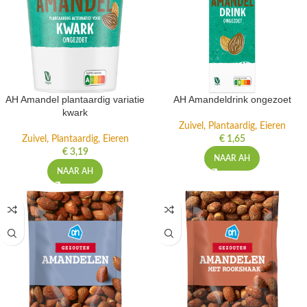
AH Amandel plantaardig variatie
AH Amandeldrink ongezoet
kwark
Zuivel, Plantaardig, Eieren
Zuivel, Plantaardig, Eieren
€
1,65
€
3,19
NAAR AH
NAAR AH