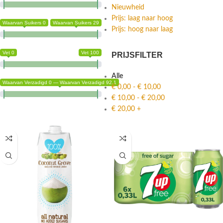
Nieuwheid
Prijs: laag naar hoog
Waarvan Suikers 0
Waarvan Suikers 29
Prijs: hoog naar laag
Vet 0
Vet 100
PRIJSFILTER
Alle
Waarvan Verzadigd 0 — Waarvan Verzadigd 92.1
€
0,00
-
€
10,00
€
10,00
-
€
20,00
€
20,00
+