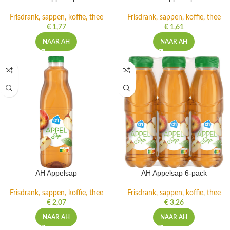
Frisdrank, sappen, koffie, thee
Frisdrank, sappen, koffie, thee
€
1,77
€
1,61
NAAR AH
NAAR AH
AH Appelsap
AH Appelsap 6-pack
Frisdrank, sappen, koffie, thee
Frisdrank, sappen, koffie, thee
€
2,07
€
3,26
NAAR AH
NAAR AH