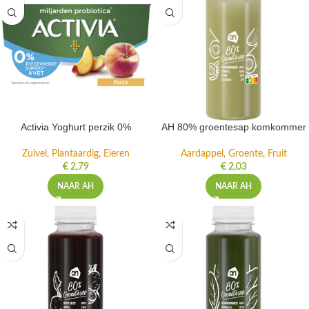
Activia Yoghurt perzik 0%
AH 80% groentesap komkommer
Zuivel, Plantaardig, Eieren
Aardappel, Groente, Fruit
€
2,79
€
2,03
NAAR AH
NAAR AH