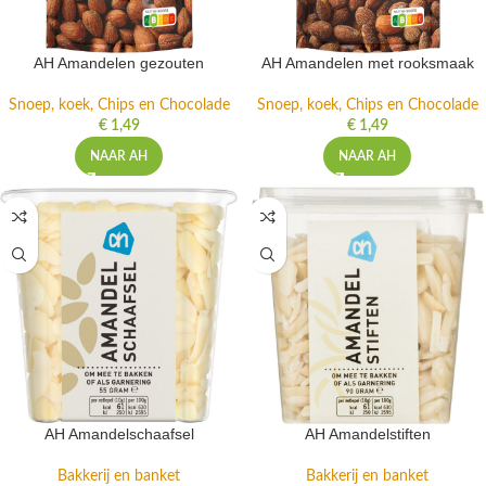
AH Amandelen gezouten
AH Amandelen met rooksmaak
Snoep, koek, Chips en Chocolade
Snoep, koek, Chips en Chocolade
€
1,49
€
1,49
NAAR AH
NAAR AH
AH Amandelschaafsel
AH Amandelstiften
Bakkerij en banket
Bakkerij en banket