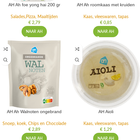
AH Ah foe yong hai 200 gr
AH Ah roomkaas met kruiden
Salades,Pizza, Maaltijden
Kaas, vleeswaren, tapas
€
2,79
€
0,85
NAAR AH
NAAR AH
AH Ah Walnoten ongebrand
AH Aioli
Snoep, koek, Chips en Chocolade
Kaas, vleeswaren, tapas
€
2,89
€
1,29
NAAR AH
NAAR AH