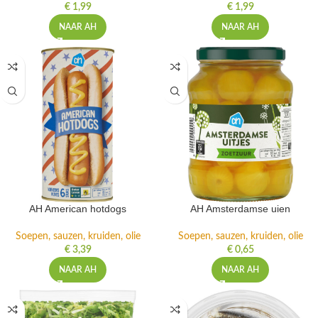
€
1,99
€
1,99
NAAR AH
NAAR AH
AH American hotdogs
AH Amsterdamse uien
Soepen, sauzen, kruiden, olie
Soepen, sauzen, kruiden, olie
€
3,39
€
0,65
NAAR AH
NAAR AH