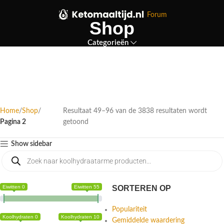
Forum
Shop
Categorieën
Home
Shop
Resultaat 49–96 van de 3838 resultaten wordt
Pagina 2
getoond
Show sidebar
Eiwitten 0
Eiwitten 55
SORTEREN OP
Populariteit
Koolhydraten 0
Koolhydraten 10
Gemiddelde waardering