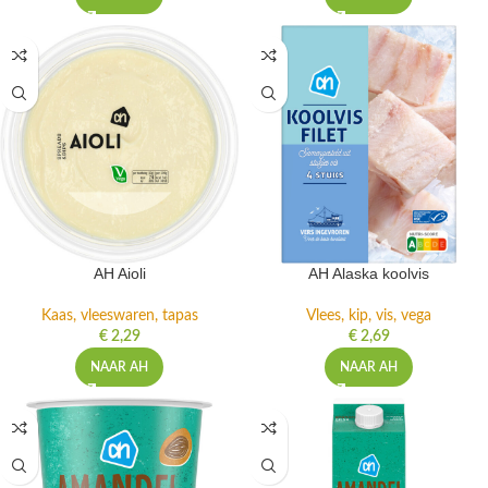
AH Aioli
AH Alaska koolvis
Kaas, vleeswaren, tapas
Vlees, kip, vis, vega
€
2,29
€
2,69
NAAR AH
NAAR AH