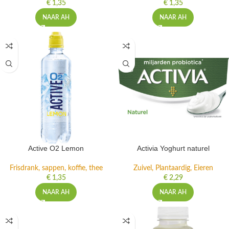
€
1,35
€
1,35
NAAR AH
NAAR AH
Active O2 Lemon
Activia Yoghurt naturel
Frisdrank, sappen, koffie, thee
Zuivel, Plantaardig, Eieren
€
1,35
€
2,29
NAAR AH
NAAR AH