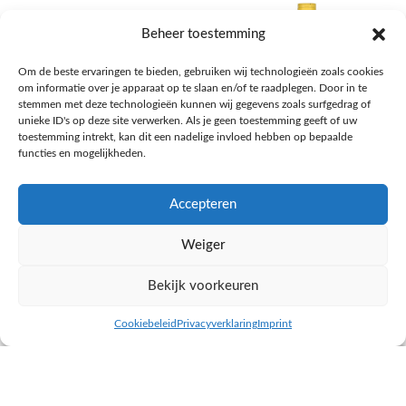
Beheer toestemming
Om de beste ervaringen te bieden, gebruiken wij technologieën zoals cookies
om informatie over je apparaat op te slaan en/of te raadplegen. Door in te
stemmen met deze technologieën kunnen wij gegevens zoals surfgedrag of
unieke ID's op deze site verwerken. Als je geen toestemming geeft of uw
toestemming intrekt, kan dit een nadelige invloed hebben op bepaalde
functies en mogelijkheden.
Accepteren
AH Appelsap 6-pack
AH Arachide olie
Weiger
Frisdrank, sappen, koffie, thee
Pasta, rijst en wereldkeuken
€
1,66
€
4,49
Bekijk voorkeuren
NAAR AH
NAAR AH
Cookiebeleid
Privacyverklaring
Imprint
inkel op
Filters