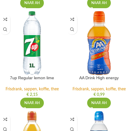
NAAR AH
NAAR AH
7up Regular lemon lime
AA Drink High energy
Frisdrank, sappen, koffie, thee
Frisdrank, sappen, koffie, thee
€
2,15
€
0,99
NAAR AH
NAAR AH