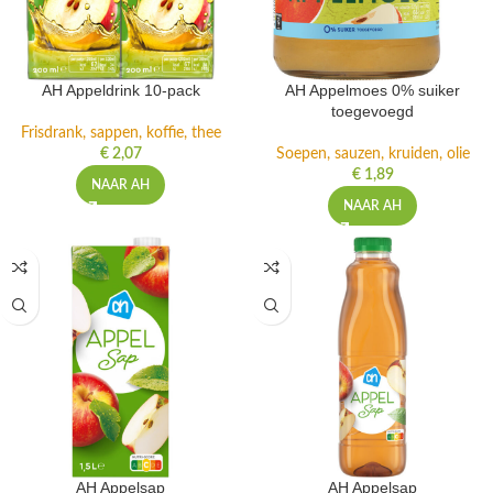
AH Appeldrink 10-pack
AH Appelmoes 0% suiker
toegevoegd
Frisdrank, sappen, koffie, thee
€
2,07
Soepen, sauzen, kruiden, olie
€
1,89
NAAR AH
NAAR AH
AH Appelsap
AH Appelsap