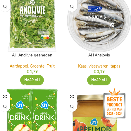
AH Andijvie gesneden
AH Ansjovis
Aardappel, Groente, Fruit
Kaas, vleeswaren, tapas
€
1,79
€
3,19
NAAR AH
NAAR AH