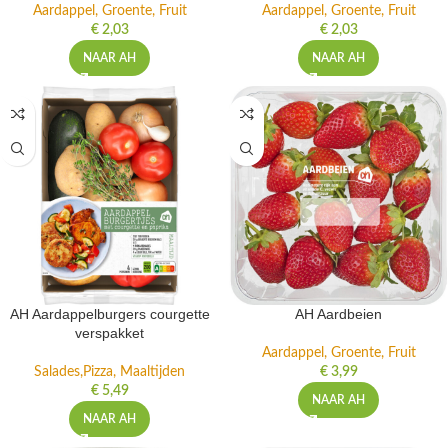
Aardappel, Groente, Fruit
Aardappel, Groente, Fruit
€
2,03
€
2,03
NAAR AH
NAAR AH
AH Aardappelburgers courgette
AH Aardbeien
verspakket
Aardappel, Groente, Fruit
Salades,Pizza, Maaltijden
€
3,99
€
5,49
NAAR AH
NAAR AH