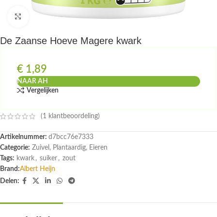
Klik om te vergroten
De Zaanse Hoeve Magere kwark
€
1,89
NAAR AH
Vergelijken
(
1
klantbeoordeling)
Artikelnummer:
d7bcc76e7333
Categorie:
Zuivel, Plantaardig, Eieren
Tags:
kwark
,
suiker
,
zout
Brand:
Albert Heijn
Delen: