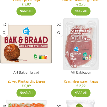
Vlees, kip, vis, vega
Zuivel, Plantaardig, Eieren
€
3,89
€
2,75
NAAR AH
NAAR AH
AH Bak en braad
AH Bakbacon
Zuivel, Plantaardig, Eieren
Kaas, vleeswaren, tapas
€
0,89
€
2,99
NAAR AH
NAAR AH