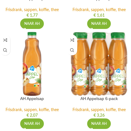
Frisdrank, sappen, koffie, thee
Frisdrank, sappen, koffie, thee
€
1,77
€
1,61
NAAR AH
NAAR AH
AH Appelsap
AH Appelsap 6-pack
Frisdrank, sappen, koffie, thee
Frisdrank, sappen, koffie, thee
€
2,07
€
3,26
NAAR AH
NAAR AH