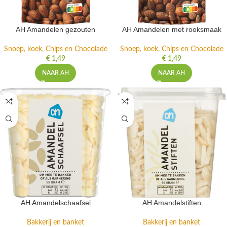
AH Amandelen gezouten
AH Amandelen met rooksmaak
Snoep, koek, Chips en Chocolade
Snoep, koek, Chips en Chocolade
€
1,49
€
1,49
NAAR AH
NAAR AH
AH Amandelschaafsel
AH Amandelstiften
Bakkerij en banket
Bakkerij en banket