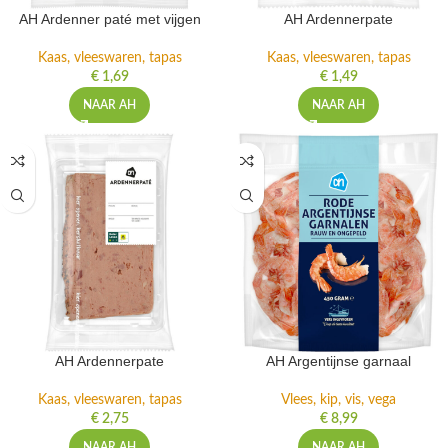
AH Ardenner paté met vijgen
AH Ardennerpate
Kaas, vleeswaren, tapas
Kaas, vleeswaren, tapas
€
1,69
€
1,49
NAAR AH
NAAR AH
AH Ardennerpate
AH Argentijnse garnaal
Kaas, vleeswaren, tapas
Vlees, kip, vis, vega
€
2,75
€
8,99
NAAR AH
NAAR AH