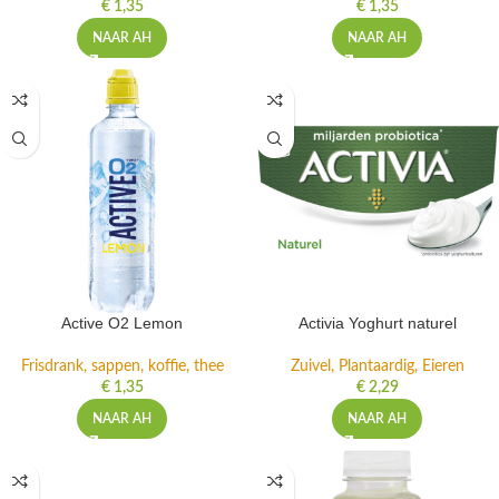
€
1,35
€
1,35
NAAR AH
NAAR AH
Active O2 Lemon
Activia Yoghurt naturel
Frisdrank, sappen, koffie, thee
Zuivel, Plantaardig, Eieren
€
1,35
€
2,29
NAAR AH
NAAR AH