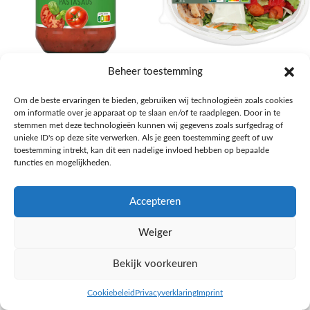
AH Basilicum pastasaus
AH Basis maaltijdsalade gegrilde
Beheer toestemming
kip
Pasta, rijst en wereldkeuken
Om de beste ervaringen te bieden, gebruiken wij technologieën zoals cookies
€
1,59
Salades,Pizza, Maaltijden
om informatie over je apparaat op te slaan en/of te raadplegen. Door in te
€
3,39
NAAR AH
stemmen met deze technologieën kunnen wij gegevens zoals surfgedrag of
NAAR AH
unieke ID's op deze site verwerken. Als je geen toestemming geeft of uw
toestemming intrekt, kan dit een nadelige invloed hebben op bepaalde
functies en mogelijkheden.
Accepteren
Weiger
Bekijk voorkeuren
Cookiebeleid
Privacyverklaring
Imprint
inkel op
Filters