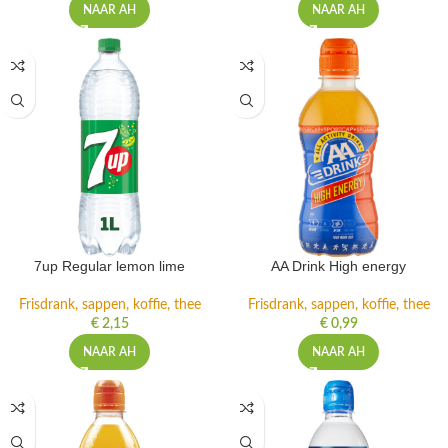
NAAR AH
NAAR AH
7up Regular lemon lime
AA Drink High energy
Frisdrank, sappen, koffie, thee
Frisdrank, sappen, koffie, thee
€
2,15
€
0,99
NAAR AH
NAAR AH