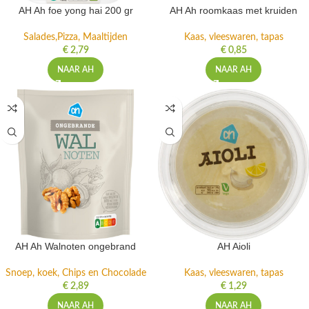
AH Ah foe yong hai 200 gr
AH Ah roomkaas met kruiden
Salades,Pizza, Maaltijden
Kaas, vleeswaren, tapas
€
2,79
€
0,85
NAAR AH
NAAR AH
AH Ah Walnoten ongebrand
AH Aioli
Snoep, koek, Chips en Chocolade
Kaas, vleeswaren, tapas
€
2,89
€
1,29
NAAR AH
NAAR AH