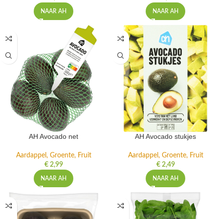
NAAR AH
NAAR AH
AH Avocado net
AH Avocado stukjes
Aardappel, Groente, Fruit
Aardappel, Groente, Fruit
€
2,99
€
2,49
NAAR AH
NAAR AH