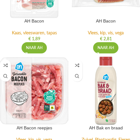
AH Bacon
AH Bacon
Kaas, vleeswaren, tapas
Vlees, kip, vis, vega
€
1,89
€
2,81
NAAR AH
NAAR AH
AH Bacon reepjes
AH Bak en braad