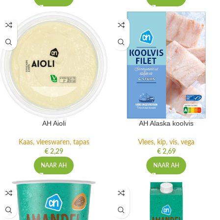
AH Aioli
AH Alaska koolvis
Kaas, vleeswaren, tapas
Vlees, kip, vis, vega
€
2,29
€
2,69
NAAR AH
NAAR AH