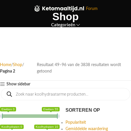
Forum
Shop
Categorieën
Home
Shop
Resultaat 49–96 van de 3838 resultaten wordt
Pagina 2
getoond
Show sidebar
Eiwitten 0
Eiwitten 55
SORTEREN OP
Populariteit
Koolhydraten 0
Koolhydraten 10
Gemiddelde waardering