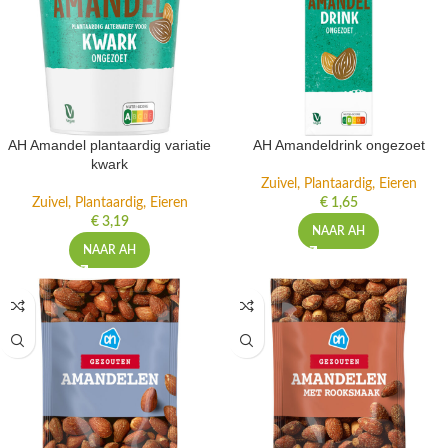
AH Amandel plantaardig variatie
AH Amandeldrink ongezoet
kwark
Zuivel, Plantaardig, Eieren
Zuivel, Plantaardig, Eieren
€
1,65
€
3,19
NAAR AH
NAAR AH