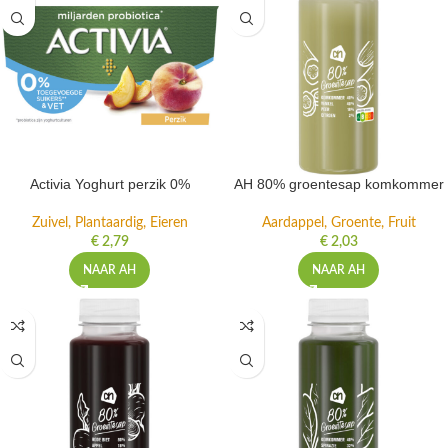
Activia Yoghurt perzik 0%
AH 80% groentesap komkommer
Zuivel, Plantaardig, Eieren
Aardappel, Groente, Fruit
€
2,79
€
2,03
NAAR AH
NAAR AH