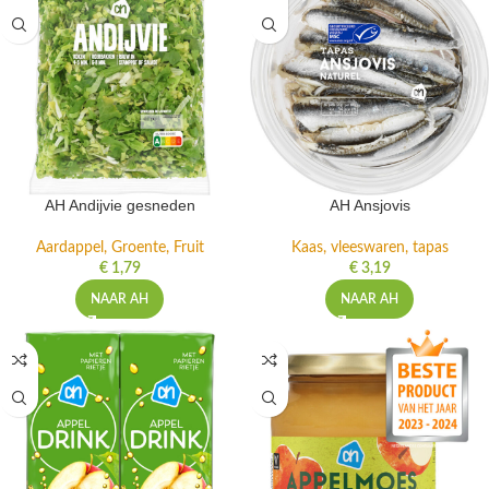
AH Andijvie gesneden
AH Ansjovis
Aardappel, Groente, Fruit
Kaas, vleeswaren, tapas
€
1,79
€
3,19
NAAR AH
NAAR AH