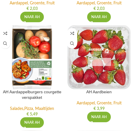
Aardappel, Groente, Fruit
Aardappel, Groente, Fruit
€
2,03
€
2,03
NAAR AH
NAAR AH
AH Aardappelburgers courgette
AH Aardbeien
verspakket
Aardappel, Groente, Fruit
Salades,Pizza, Maaltijden
€
3,99
€
5,49
NAAR AH
NAAR AH