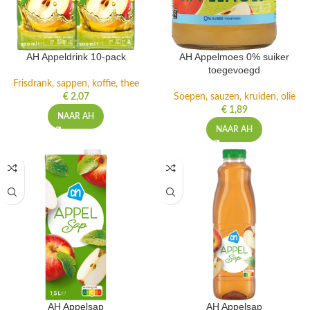
AH Appeldrink 10-pack
AH Appelmoes 0% suiker
toegevoegd
Frisdrank, sappen, koffie, thee
€
2,07
Soepen, sauzen, kruiden, olie
€
1,89
NAAR AH
NAAR AH
AH Appelsap
AH Appelsap