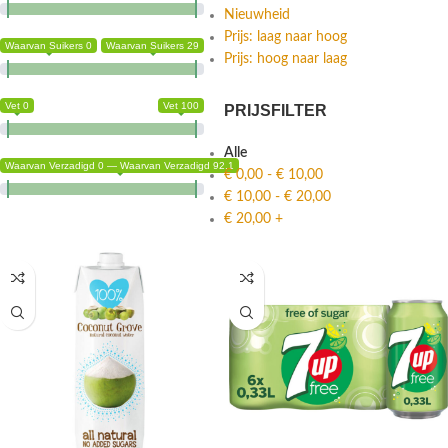
Nieuwheid
Prijs: laag naar hoog
Waarvan Suikers 0
Waarvan Suikers 29
Prijs: hoog naar laag
Vet 0
Vet 100
PRIJSFILTER
Alle
Waarvan Verzadigd 0 — Waarvan Verzadigd 92.1
€
0,00
-
€
10,00
€
10,00
-
€
20,00
€
20,00
+