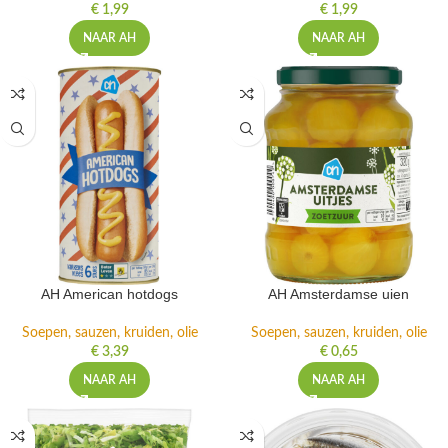
€
1,99
€
1,99
NAAR AH
NAAR AH
AH American hotdogs
AH Amsterdamse uien
Soepen, sauzen, kruiden, olie
Soepen, sauzen, kruiden, olie
€
3,39
€
0,65
NAAR AH
NAAR AH