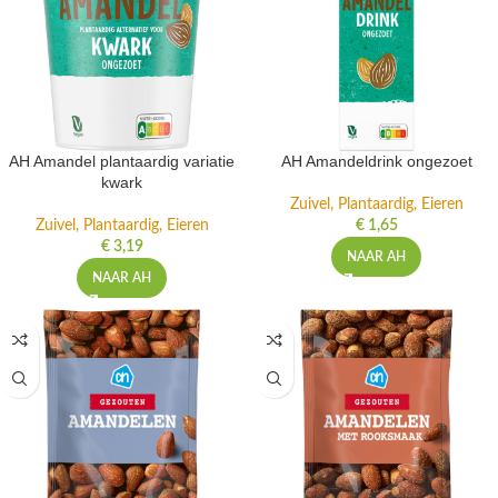
AH Amandel plantaardig variatie
AH Amandeldrink ongezoet
kwark
Zuivel, Plantaardig, Eieren
Zuivel, Plantaardig, Eieren
€
1,65
€
3,19
NAAR AH
NAAR AH