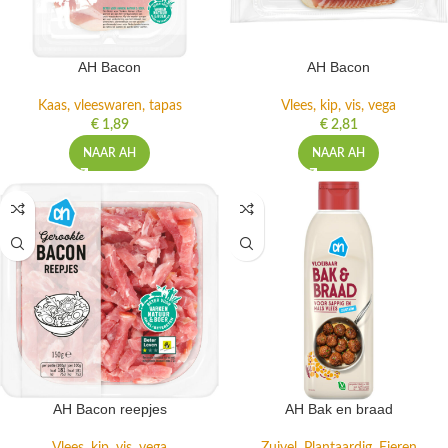
AH Bacon
AH Bacon
Kaas, vleeswaren, tapas
Vlees, kip, vis, vega
€
1,89
€
2,81
NAAR AH
NAAR AH
AH Bacon reepjes
AH Bak en braad