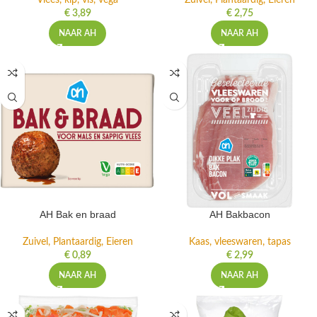
Vlees, kip, vis, vega
Zuivel, Plantaardig, Eieren
€
3,89
€
2,75
NAAR AH
NAAR AH
AH Bak en braad
AH Bakbacon
Zuivel, Plantaardig, Eieren
Kaas, vleeswaren, tapas
€
0,89
€
2,99
NAAR AH
NAAR AH