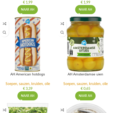
€
1,99
€
1,99
NAAR AH
NAAR AH
AH American hotdogs
AH Amsterdamse uien
Soepen, sauzen, kruiden, olie
Soepen, sauzen, kruiden, olie
€
3,39
€
0,65
NAAR AH
NAAR AH