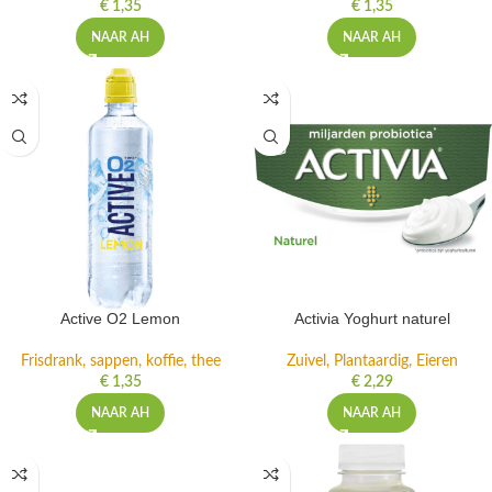
€
1,35
€
1,35
NAAR AH
NAAR AH
Active O2 Lemon
Activia Yoghurt naturel
Frisdrank, sappen, koffie, thee
Zuivel, Plantaardig, Eieren
€
1,35
€
2,29
NAAR AH
NAAR AH