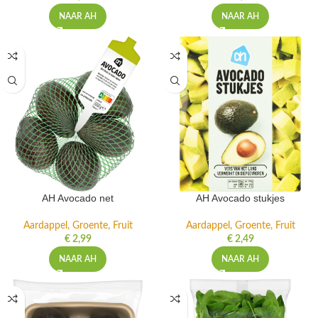
NAAR AH
NAAR AH
AH Avocado net
AH Avocado stukjes
Aardappel, Groente, Fruit
Aardappel, Groente, Fruit
€
2,99
€
2,49
NAAR AH
NAAR AH