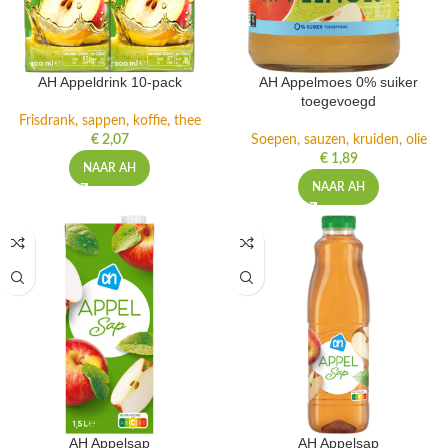
AH Appeldrink 10-pack
AH Appelmoes 0% suiker
toegevoegd
Frisdrank, sappen, koffie, thee
€
2,07
Soepen, sauzen, kruiden, olie
€
1,89
NAAR AH
NAAR AH
AH Appelsap
AH Appelsap