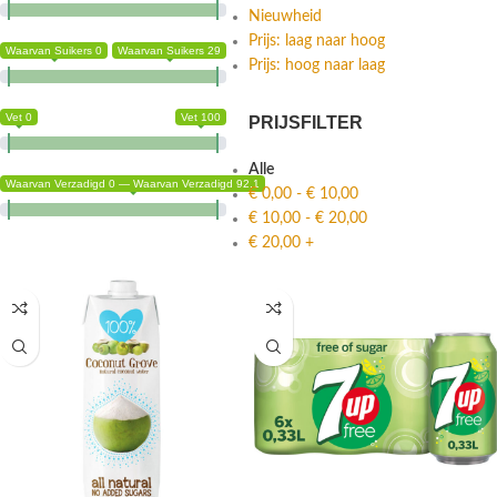
Nieuwheid
Prijs: laag naar hoog
Waarvan Suikers 0
Waarvan Suikers 29
Prijs: hoog naar laag
Vet 0
Vet 100
PRIJSFILTER
Alle
Waarvan Verzadigd 0 — Waarvan Verzadigd 92.1
€
0,00
-
€
10,00
€
10,00
-
€
20,00
€
20,00
+