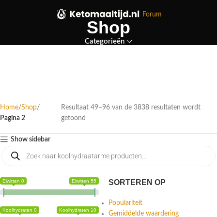
Forum
Shop
Categorieën
Home
Shop
Resultaat 49–96 van de 3838 resultaten wordt
Pagina 2
getoond
Show sidebar
Eiwitten 0
Eiwitten 55
SORTEREN OP
Populariteit
Koolhydraten 0
Koolhydraten 10
Gemiddelde waardering