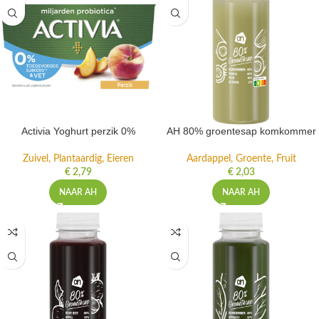
Activia Yoghurt perzik 0%
AH 80% groentesap komkommer
Zuivel, Plantaardig, Eieren
Aardappel, Groente, Fruit
€
2,79
€
2,03
NAAR AH
NAAR AH