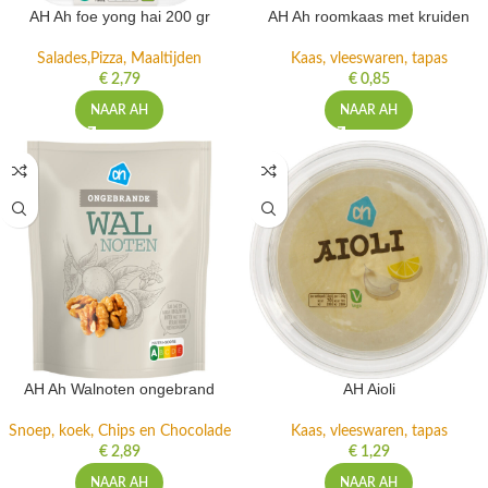
AH Ah foe yong hai 200 gr
AH Ah roomkaas met kruiden
Salades,Pizza, Maaltijden
Kaas, vleeswaren, tapas
€
2,79
€
0,85
NAAR AH
NAAR AH
AH Ah Walnoten ongebrand
AH Aioli
Snoep, koek, Chips en Chocolade
Kaas, vleeswaren, tapas
€
2,89
€
1,29
NAAR AH
NAAR AH