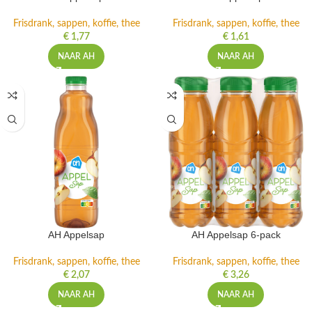
Frisdrank, sappen, koffie, thee
Frisdrank, sappen, koffie, thee
€
1,77
€
1,61
NAAR AH
NAAR AH
AH Appelsap
AH Appelsap 6-pack
Frisdrank, sappen, koffie, thee
Frisdrank, sappen, koffie, thee
€
2,07
€
3,26
NAAR AH
NAAR AH