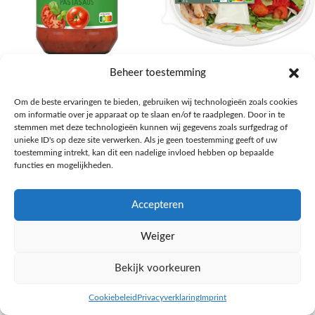
AH Basilicum pastasaus
AH Basis maaltijdsalade gegrilde
Beheer toestemming
kip
Pasta, rijst en wereldkeuken
Om de beste ervaringen te bieden, gebruiken wij technologieën zoals cookies
€
1,59
Salades,Pizza, Maaltijden
om informatie over je apparaat op te slaan en/of te raadplegen. Door in te
€
3,39
NAAR AH
stemmen met deze technologieën kunnen wij gegevens zoals surfgedrag of
NAAR AH
unieke ID's op deze site verwerken. Als je geen toestemming geeft of uw
toestemming intrekt, kan dit een nadelige invloed hebben op bepaalde
functies en mogelijkheden.
Accepteren
Weiger
Bekijk voorkeuren
Cookiebeleid
Privacyverklaring
Imprint
inkel op
Filters