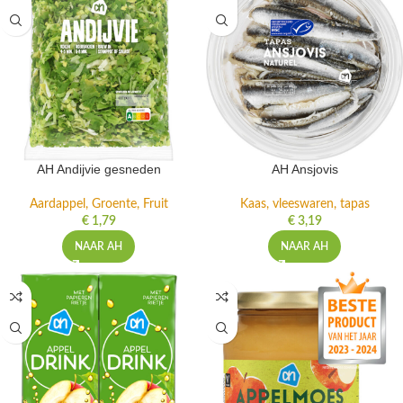
AH Andijvie gesneden
AH Ansjovis
Aardappel, Groente, Fruit
Kaas, vleeswaren, tapas
€
1,79
€
3,19
NAAR AH
NAAR AH