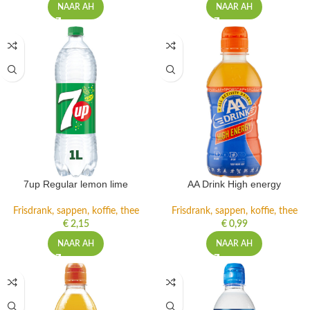
NAAR AH
NAAR AH
7up Regular lemon lime
AA Drink High energy
Frisdrank, sappen, koffie, thee
Frisdrank, sappen, koffie, thee
€
2,15
€
0,99
NAAR AH
NAAR AH