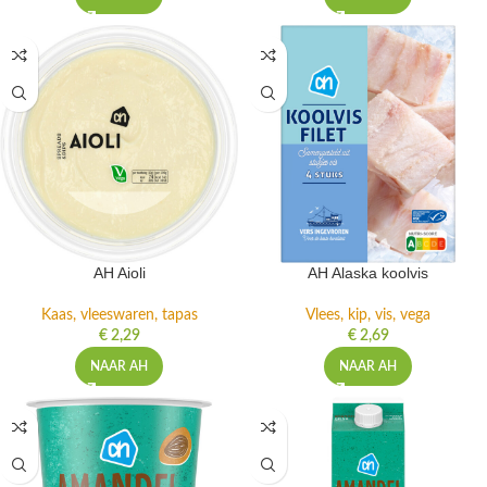
AH Aioli
AH Alaska koolvis
Kaas, vleeswaren, tapas
Vlees, kip, vis, vega
€
2,29
€
2,69
NAAR AH
NAAR AH