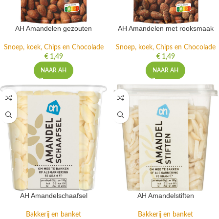
AH Amandelen gezouten
AH Amandelen met rooksmaak
Snoep, koek, Chips en Chocolade
Snoep, koek, Chips en Chocolade
€
1,49
€
1,49
NAAR AH
NAAR AH
AH Amandelschaafsel
AH Amandelstiften
Bakkerij en banket
Bakkerij en banket