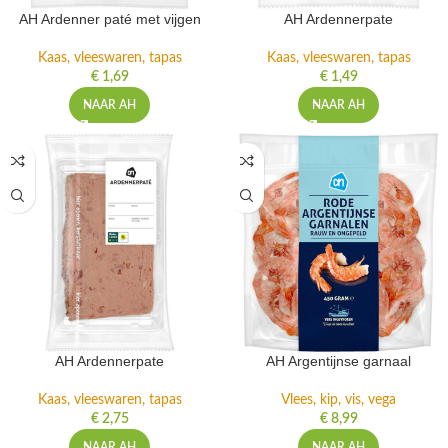
AH Ardenner paté met vijgen
AH Ardennerpate
Kaas, vleeswaren, tapas
Kaas, vleeswaren, tapas
€
1,69
€
1,49
NAAR AH
NAAR AH
AH Ardennerpate
AH Argentijnse garnaal
Kaas, vleeswaren, tapas
Vlees, kip, vis, vega
€
2,75
€
8,99
NAAR AH
NAAR AH