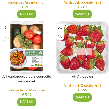
Aardappel, Groente, Fruit
Aardappel, Groente, Fruit
€
2,03
€
2,03
NAAR AH
NAAR AH
AH Aardappelburgers courgette
AH Aardbeien
verspakket
Aardappel, Groente, Fruit
Salades,Pizza, Maaltijden
€
3,99
€
5,49
NAAR AH
NAAR AH