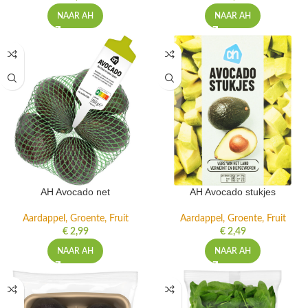
NAAR AH
NAAR AH
AH Avocado net
AH Avocado stukjes
Aardappel, Groente, Fruit
Aardappel, Groente, Fruit
€
2,99
€
2,49
NAAR AH
NAAR AH