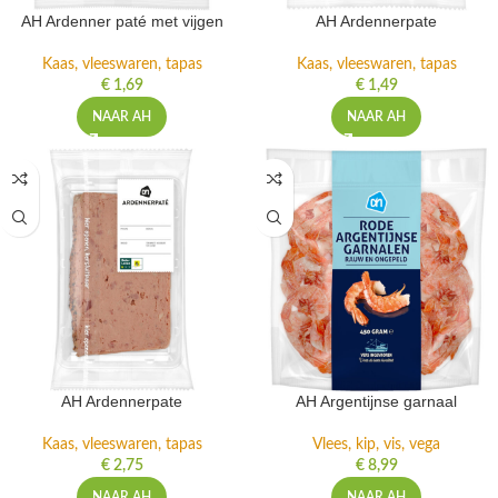
AH Ardenner paté met vijgen
AH Ardennerpate
Kaas, vleeswaren, tapas
Kaas, vleeswaren, tapas
€
1,69
€
1,49
NAAR AH
NAAR AH
AH Ardennerpate
AH Argentijnse garnaal
Kaas, vleeswaren, tapas
Vlees, kip, vis, vega
€
2,75
€
8,99
NAAR AH
NAAR AH