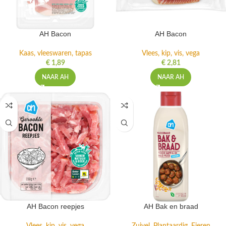
AH Bacon
AH Bacon
Kaas, vleeswaren, tapas
Vlees, kip, vis, vega
€
1,89
€
2,81
NAAR AH
NAAR AH
AH Bacon reepjes
AH Bak en braad