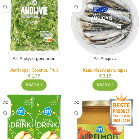
AH Andijvie gesneden
AH Ansjovis
Aardappel, Groente, Fruit
Kaas, vleeswaren, tapas
€
1,79
€
3,19
NAAR AH
NAAR AH