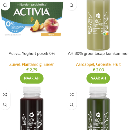
Activia Yoghurt perzik 0%
AH 80% groentesap komkommer
Zuivel, Plantaardig, Eieren
Aardappel, Groente, Fruit
€
2,79
€
2,03
NAAR AH
NAAR AH