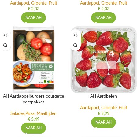
Aardappel, Groente, Fruit
Aardappel, Groente, Fruit
€
2,03
€
2,03
NAAR AH
NAAR AH
AH Aardappelburgers courgette
AH Aardbeien
verspakket
Aardappel, Groente, Fruit
Salades,Pizza, Maaltijden
€
3,99
€
5,49
NAAR AH
NAAR AH