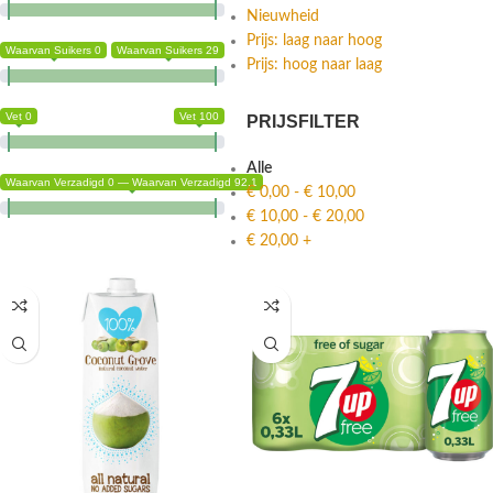
Nieuwheid
Prijs: laag naar hoog
Waarvan Suikers 0
Waarvan Suikers 29
Prijs: hoog naar laag
Vet 0
Vet 100
PRIJSFILTER
Alle
Waarvan Verzadigd 0 — Waarvan Verzadigd 92.1
€
0,00
-
€
10,00
€
10,00
-
€
20,00
€
20,00
+