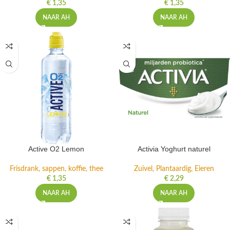
€
1,35
€
1,35
NAAR AH
NAAR AH
Active O2 Lemon
Activia Yoghurt naturel
Frisdrank, sappen, koffie, thee
Zuivel, Plantaardig, Eieren
€
1,35
€
2,29
NAAR AH
NAAR AH