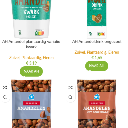
AH Amandel plantaardig variatie
AH Amandeldrink ongezoet
kwark
Zuivel, Plantaardig, Eieren
Zuivel, Plantaardig, Eieren
€
1,65
€
3,19
NAAR AH
NAAR AH