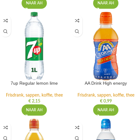
NAAR AH
NAAR AH
7up Regular lemon lime
AA Drink High energy
Frisdrank, sappen, koffie, thee
Frisdrank, sappen, koffie, thee
€
2,15
€
0,99
NAAR AH
NAAR AH