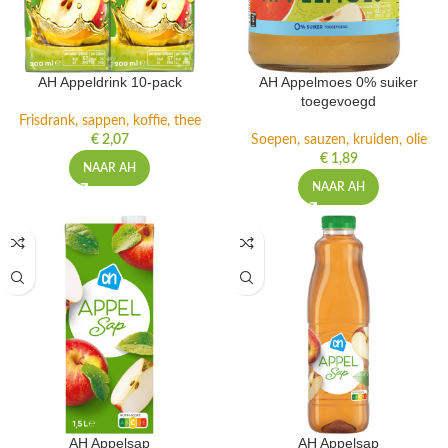
AH Appeldrink 10-pack
AH Appelmoes 0% suiker
toegevoegd
Frisdrank, sappen, koffie, thee
€
2,07
Soepen, sauzen, kruiden, olie
€
1,89
NAAR AH
NAAR AH
AH Appelsap
AH Appelsap