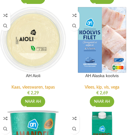
AH Aioli
AH Alaska koolvis
Kaas, vleeswaren, tapas
Vlees, kip, vis, vega
€
2,29
€
2,69
NAAR AH
NAAR AH