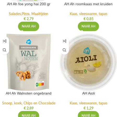
AH Ah foe yong hai 200 gr
AH Ah roomkaas met kruiden
Salades,Pizza, Maaltijden
Kaas, vleeswaren, tapas
€
2,79
€
0,85
NAAR AH
NAAR AH
AH Ah Walnoten ongebrand
AH Aioli
Snoep, koek, Chips en Chocolade
Kaas, vleeswaren, tapas
€
2,89
€
1,29
NAAR AH
NAAR AH