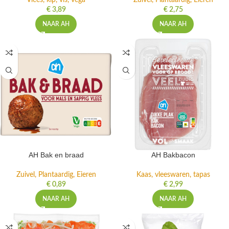
Vlees, kip, vis, vega
Zuivel, Plantaardig, Eieren
€
3,89
€
2,75
NAAR AH
NAAR AH
AH Bak en braad
AH Bakbacon
Zuivel, Plantaardig, Eieren
Kaas, vleeswaren, tapas
€
0,89
€
2,99
NAAR AH
NAAR AH