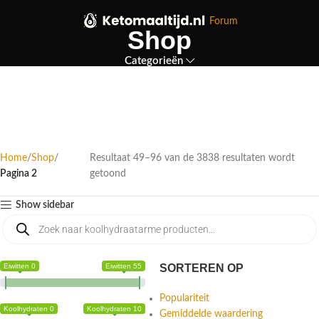
Forum
Shop
Categorieën
Home
Shop
Resultaat 49–96 van de 3838 resultaten wordt
Pagina 2
getoond
Show sidebar
Eiwitten 0
Eiwitten 55
SORTEREN OP
Populariteit
Koolhydraten 0
Koolhydraten 10
Gemiddelde waardering