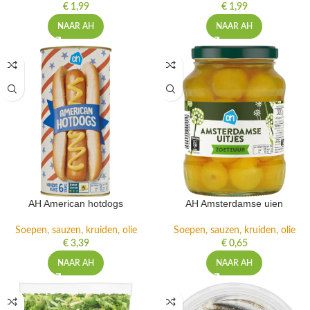
€
1,99
€
1,99
NAAR AH
NAAR AH
AH American hotdogs
AH Amsterdamse uien
Soepen, sauzen, kruiden, olie
Soepen, sauzen, kruiden, olie
€
3,39
€
0,65
NAAR AH
NAAR AH