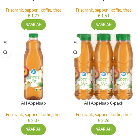
Frisdrank, sappen, koffie, thee
Frisdrank, sappen, koffie, thee
€
1,77
€
1,61
NAAR AH
NAAR AH
AH Appelsap
AH Appelsap 6-pack
Frisdrank, sappen, koffie, thee
Frisdrank, sappen, koffie, thee
€
2,07
€
3,26
NAAR AH
NAAR AH