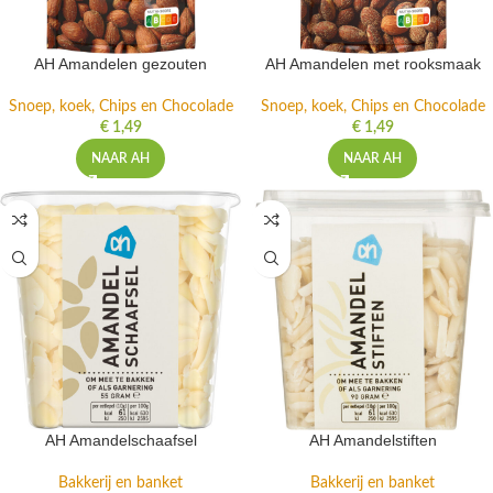
AH Amandelen gezouten
AH Amandelen met rooksmaak
Snoep, koek, Chips en Chocolade
Snoep, koek, Chips en Chocolade
€
1,49
€
1,49
NAAR AH
NAAR AH
AH Amandelschaafsel
AH Amandelstiften
Bakkerij en banket
Bakkerij en banket