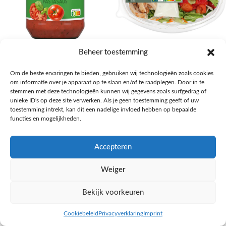
AH Basilicum pastasaus
AH Basis maaltijdsalade gegrilde
Beheer toestemming
kip
Pasta, rijst en wereldkeuken
Om de beste ervaringen te bieden, gebruiken wij technologieën zoals cookies
€
1,59
Salades,Pizza, Maaltijden
om informatie over je apparaat op te slaan en/of te raadplegen. Door in te
€
3,39
NAAR AH
stemmen met deze technologieën kunnen wij gegevens zoals surfgedrag of
NAAR AH
unieke ID's op deze site verwerken. Als je geen toestemming geeft of uw
toestemming intrekt, kan dit een nadelige invloed hebben op bepaalde
functies en mogelijkheden.
Accepteren
Weiger
Bekijk voorkeuren
Cookiebeleid
Privacyverklaring
Imprint
inkel op
Filters