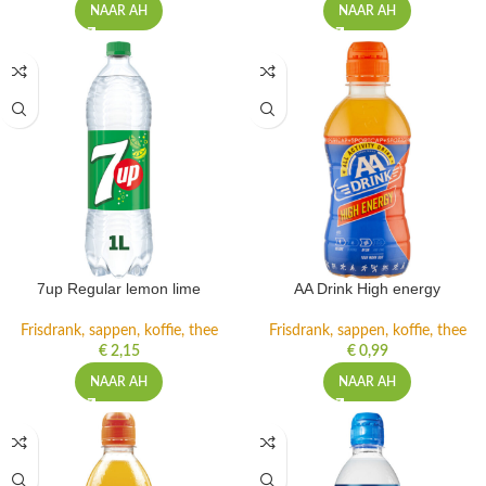
NAAR AH
NAAR AH
7up Regular lemon lime
AA Drink High energy
Frisdrank, sappen, koffie, thee
Frisdrank, sappen, koffie, thee
€
2,15
€
0,99
NAAR AH
NAAR AH