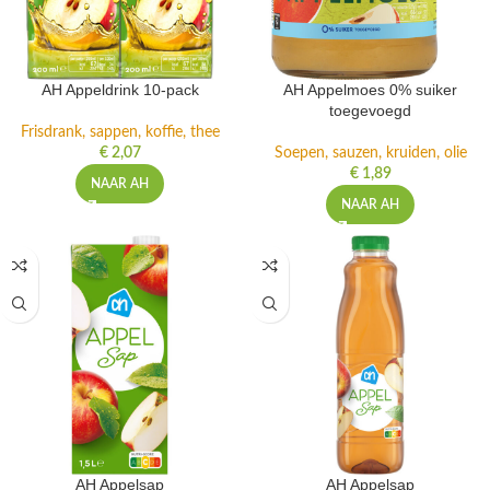
AH Appeldrink 10-pack
AH Appelmoes 0% suiker
toegevoegd
Frisdrank, sappen, koffie, thee
€
2,07
Soepen, sauzen, kruiden, olie
€
1,89
NAAR AH
NAAR AH
AH Appelsap
AH Appelsap