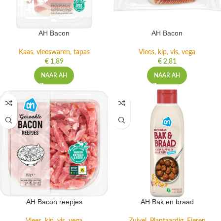
AH Bacon
AH Bacon
Kaas, vleeswaren, tapas
Vlees, kip, vis, vega
€
1,89
€
2,81
NAAR AH
NAAR AH
AH Bacon reepjes
AH Bak en braad