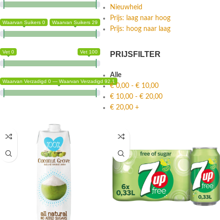
Nieuwheid
Prijs: laag naar hoog
Waarvan Suikers 0
Waarvan Suikers 29
Prijs: hoog naar laag
Vet 0
Vet 100
PRIJSFILTER
Alle
Waarvan Verzadigd 0 — Waarvan Verzadigd 92.1
€
0,00
-
€
10,00
€
10,00
-
€
20,00
€
20,00
+