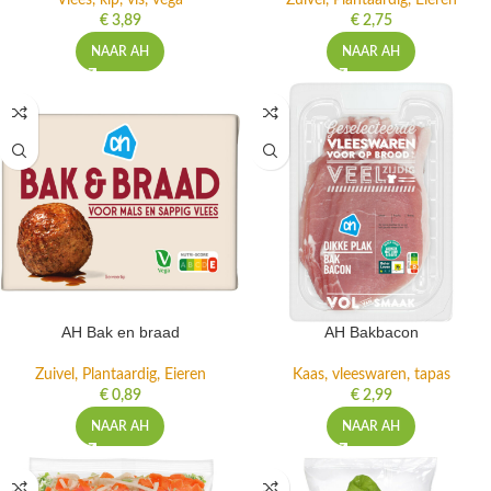
Vlees, kip, vis, vega
Zuivel, Plantaardig, Eieren
€
3,89
€
2,75
NAAR AH
NAAR AH
AH Bak en braad
AH Bakbacon
Zuivel, Plantaardig, Eieren
Kaas, vleeswaren, tapas
€
0,89
€
2,99
NAAR AH
NAAR AH