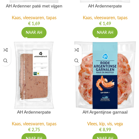
AH Ardenner paté met vijgen
AH Ardennerpate
Kaas, vleeswaren, tapas
Kaas, vleeswaren, tapas
€
1,69
€
1,49
NAAR AH
NAAR AH
AH Ardennerpate
AH Argentijnse garnaal
Kaas, vleeswaren, tapas
Vlees, kip, vis, vega
€
2,75
€
8,99
NAAR AH
NAAR AH