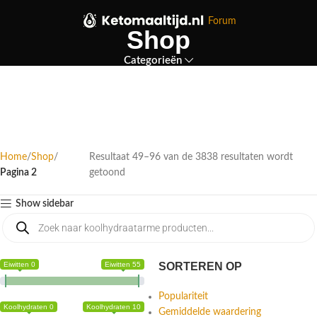
Forum
Shop
Categorieën
Home
Shop
Resultaat 49–96 van de 3838 resultaten wordt
Pagina 2
getoond
Show sidebar
Eiwitten 0
Eiwitten 55
SORTEREN OP
Populariteit
Koolhydraten 0
Koolhydraten 10
Gemiddelde waardering