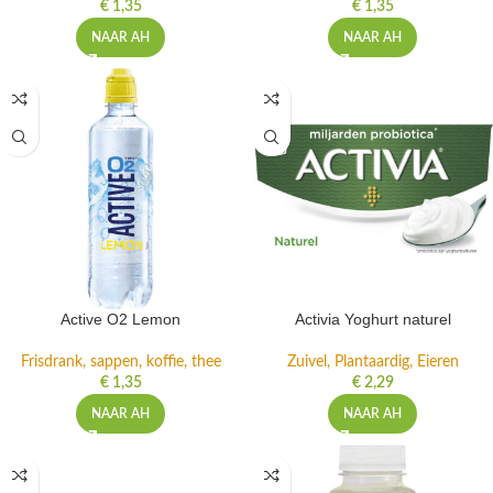
€
1,35
€
1,35
NAAR AH
NAAR AH
Active O2 Lemon
Activia Yoghurt naturel
Frisdrank, sappen, koffie, thee
Zuivel, Plantaardig, Eieren
€
1,35
€
2,29
NAAR AH
NAAR AH