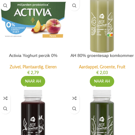
Activia Yoghurt perzik 0%
AH 80% groentesap komkommer
Zuivel, Plantaardig, Eieren
Aardappel, Groente, Fruit
€
2,79
€
2,03
NAAR AH
NAAR AH