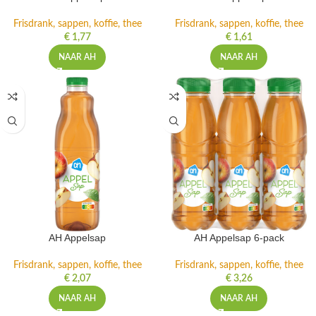
Frisdrank, sappen, koffie, thee
Frisdrank, sappen, koffie, thee
€
1,77
€
1,61
NAAR AH
NAAR AH
AH Appelsap
AH Appelsap 6-pack
Frisdrank, sappen, koffie, thee
Frisdrank, sappen, koffie, thee
€
2,07
€
3,26
NAAR AH
NAAR AH