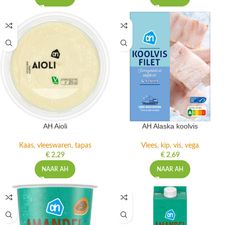
AH Aioli
AH Alaska koolvis
Kaas, vleeswaren, tapas
Vlees, kip, vis, vega
€
2,29
€
2,69
NAAR AH
NAAR AH