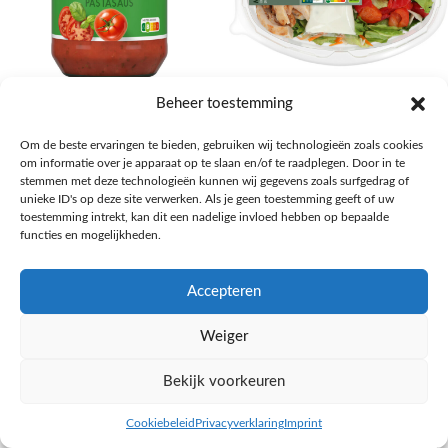
AH Basilicum pastasaus
AH Basis maaltijdsalade gegrilde
Beheer toestemming
kip
Pasta, rijst en wereldkeuken
Om de beste ervaringen te bieden, gebruiken wij technologieën zoals cookies
€
1,59
Salades,Pizza, Maaltijden
om informatie over je apparaat op te slaan en/of te raadplegen. Door in te
€
3,39
NAAR AH
stemmen met deze technologieën kunnen wij gegevens zoals surfgedrag of
NAAR AH
unieke ID's op deze site verwerken. Als je geen toestemming geeft of uw
toestemming intrekt, kan dit een nadelige invloed hebben op bepaalde
functies en mogelijkheden.
Accepteren
Weiger
Bekijk voorkeuren
Cookiebeleid
Privacyverklaring
Imprint
inkel op
Filters