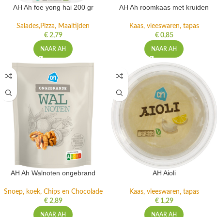
AH Ah foe yong hai 200 gr
AH Ah roomkaas met kruiden
Salades,Pizza, Maaltijden
Kaas, vleeswaren, tapas
€
2,79
€
0,85
NAAR AH
NAAR AH
AH Ah Walnoten ongebrand
AH Aioli
Snoep, koek, Chips en Chocolade
Kaas, vleeswaren, tapas
€
2,89
€
1,29
NAAR AH
NAAR AH