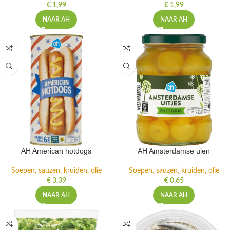
€
1,99
€
1,99
NAAR AH
NAAR AH
AH American hotdogs
AH Amsterdamse uien
Soepen, sauzen, kruiden, olie
Soepen, sauzen, kruiden, olie
€
3,39
€
0,65
NAAR AH
NAAR AH