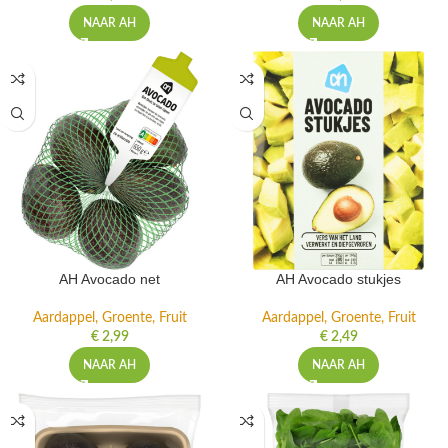
NAAR AH
NAAR AH
AH Avocado net
AH Avocado stukjes
Aardappel, Groente, Fruit
Aardappel, Groente, Fruit
€
2,99
€
2,49
NAAR AH
NAAR AH