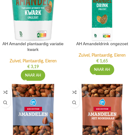
AH Amandel plantaardig variatie
AH Amandeldrink ongezoet
kwark
Zuivel, Plantaardig, Eieren
Zuivel, Plantaardig, Eieren
€
1,65
€
3,19
NAAR AH
NAAR AH