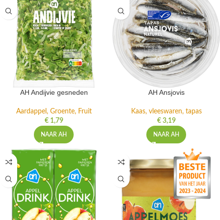
AH Andijvie gesneden
AH Ansjovis
Aardappel, Groente, Fruit
Kaas, vleeswaren, tapas
€
1,79
€
3,19
NAAR AH
NAAR AH