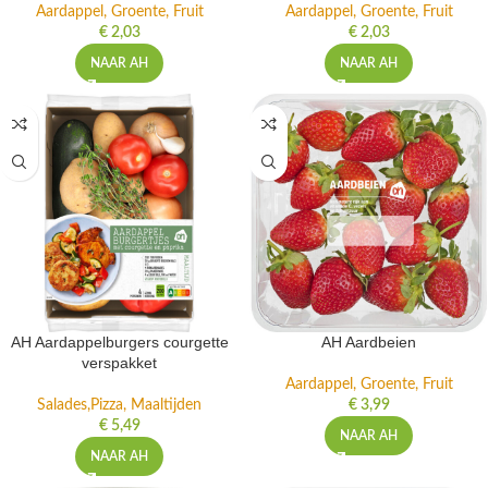
Aardappel, Groente, Fruit
Aardappel, Groente, Fruit
€
2,03
€
2,03
NAAR AH
NAAR AH
AH Aardappelburgers courgette
AH Aardbeien
verspakket
Aardappel, Groente, Fruit
Salades,Pizza, Maaltijden
€
3,99
€
5,49
NAAR AH
NAAR AH