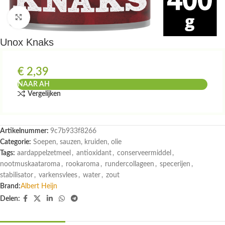
Klik om te vergroten
Unox Knaks
€
2,39
NAAR AH
Vergelijken
Artikelnummer:
9c7b933f8266
Categorie:
Soepen, sauzen, kruiden, olie
Tags:
aardappelzetmeel
,
antioxidant
,
conserveermiddel
,
nootmuskaataroma
,
rookaroma
,
rundercollageen
,
specerijen
,
stabilisator
,
varkensvlees
,
water
,
zout
Brand:
Albert Heijn
Delen: