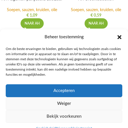
Soepen, sauzen, kruiden, olie
Soepen, sauzen, kruiden, olie
€
1,09
€
0,59
NAAR AH
NAAR AH
Beheer toestemming
Om de beste ervaringen te bieden, gebruiken wij technologieën zoals cookies
om informatie over je apparaat op te slaan en/of te raadplegen. Door in te
Ontdek de beste keto-vriendelijke keuzes van Albert Heijn, verrijk je
stemmen met deze technologieën kunnen wij gegevens zoals surfgedrag of
kennis met onze diepgaande blogs over het keto-dieet, en deel jouw
unieke ID's op deze site verwerken. Als je geen toestemming geeft of uw
favoriete keto recepten in onze bruisende online gemeenschap!
toestemming intrekt, kan dit een nadelige invloed hebben op bepaalde
functies en mogelijkheden.
RECENT BLOG BERICHTEN
Accepteren
HANDIGE LINKS
Weiger
MEER INFORMATIE
Bekijk voorkeuren
Ketomaaltijd.nl
2025