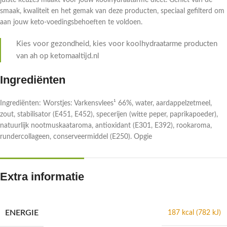
juiste keuzes maakt voor jouw koolhydraatarme dieet. Geniet van de
smaak, kwaliteit en het gemak van deze producten, speciaal gefilterd om
aan jouw keto-voedingsbehoeften te voldoen.
Kies voor gezondheid, kies voor koolhydraatarme producten
van ah op ketomaaltijd.nl
Ingrediënten
Ingrediënten: Worstjes: Varkensvlees¹ 66%, water, aardappelzetmeel,
zout, stabilisator (E451, E452), specerijen (witte peper, paprikapoeder),
natuurlijk nootmuskaataroma, antioxidant (E301, E392), rookaroma,
rundercollageen, conserveermiddel (E250). Opgie
Extra informatie
ENERGIE
187 kcal (782 kJ)