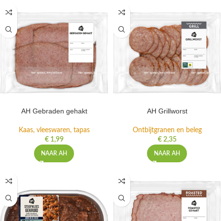
AH Gebraden gehakt
AH Grillworst
Kaas, vleeswaren, tapas
Ontbijtgranen en beleg
€
1,99
€
2,35
NAAR AH
NAAR AH