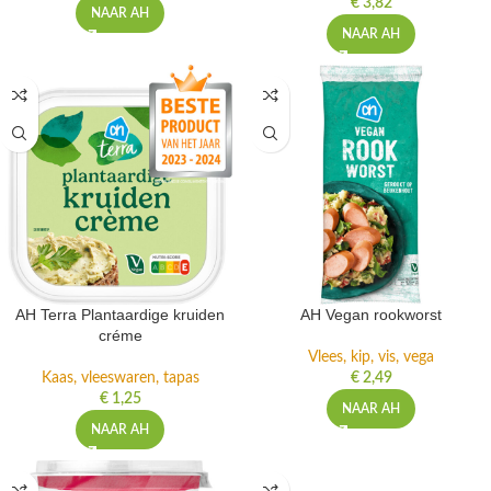
€
3,82
NAAR AH
NAAR AH
AH Terra Plantaardige kruiden
AH Vegan rookworst
créme
Vlees, kip, vis, vega
Kaas, vleeswaren, tapas
€
2,49
€
1,25
NAAR AH
NAAR AH