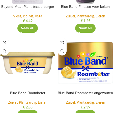
Beyond Meat Plant-based burger
Blue Band Finesse voor koken
Vlees, kip, vis, vega
Zuivel, Plantaardig, Eieren
€
4,49
€
1,25
NAAR AH
NAAR AH
Blue Band Roombeter
Blue Band Roombeter ongezouten
Zuivel, Plantaardig, Eieren
Zuivel, Plantaardig, Eieren
€
2,85
€
2,39