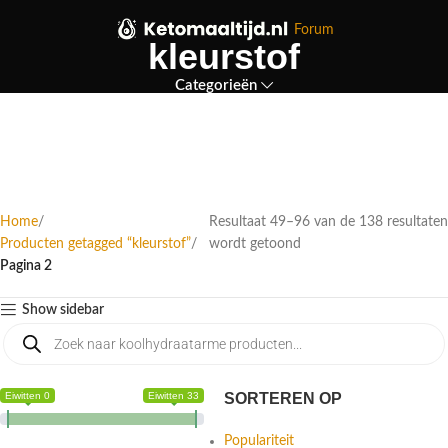
Forum
kleurstof
Categorieën
Home
Resultaat 49–96 van de 138 resultate
Producten getagged “kleurstof”
wordt getoond
Pagina 2
Show sidebar
Eiwitten 0
Eiwitten 33
SORTEREN OP
Populariteit