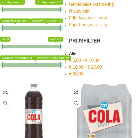
Koolhydraten 0
Koolhydraten 9.8
Gemiddelde waardering
Nieuwheid
Prijs: laag naar hoog
Waarvan Suikers 0
Waarvan Suikers 9.3
Prijs: hoog naar laag
Vet 0
Vet 79.9
PRIJSFILTER
Alle
Waarvan Verzadigd 0 — Waarvan Verzadigd 45
€
0,00
-
€
10,00
€
10,00
-
€
20,00
€
20,00
+