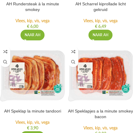
AH Rundersteak à la minute
AH Scharrel kiprollade licht
smokey
gekruid
Vlees, kip, vis, vega
Vlees, kip, vis, vega
€
6,00
€
6,49
NAAR AH
NAAR AH
AH Speklap la minute tandoori
AH Speklapjes a la minute smokey
bacon
Vlees, kip, vis, vega
€
3,90
Vlees, kip, vis, vega