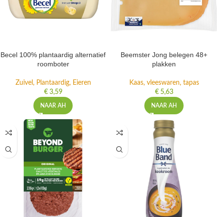
Becel 100% plantaardig alternatief
Beemster Jong belegen 48+
roomboter
plakken
Zuivel, Plantaardig, Eieren
Kaas, vleeswaren, tapas
€
3,59
€
5,63
NAAR AH
NAAR AH