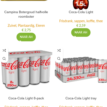
Campina Botergoud halfvolle
Coca-Cola Light
roomboter
Frisdrank, sappen, koffie, thee
Zuivel, Plantaardig, Eieren
€
2,59
€
2,75
NAAR AH
NAAR AH
Coca-Cola Light 8-pack
Coca-Cola Light tray