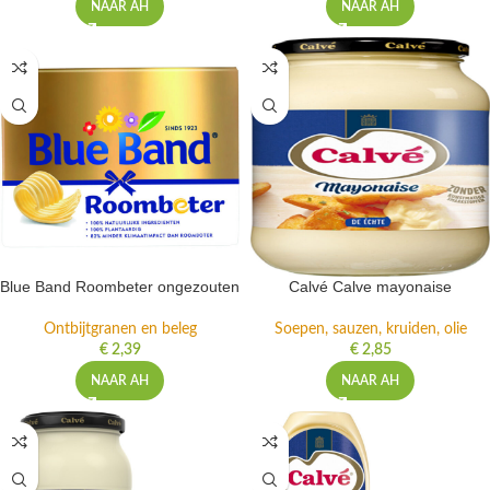
NAAR AH
NAAR AH
Blue Band Roombeter ongezouten
Calvé Calve mayonaise
Ontbijtgranen en beleg
Soepen, sauzen, kruiden, olie
€
2,39
€
2,85
NAAR AH
NAAR AH