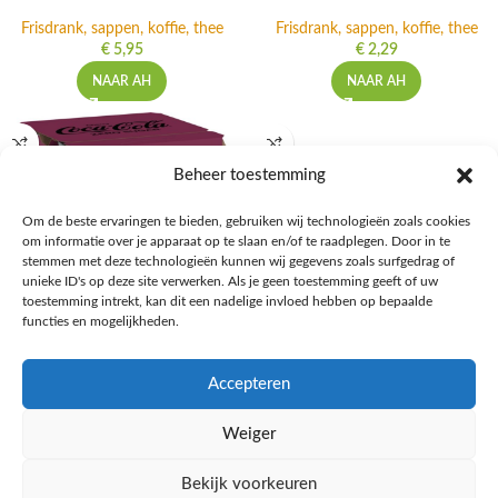
Frisdrank, sappen, koffie, thee
Frisdrank, sappen, koffie, thee
€
5,95
€
2,29
NAAR AH
NAAR AH
Beheer toestemming
Om de beste ervaringen te bieden, gebruiken wij technologieën zoals cookies
om informatie over je apparaat op te slaan en/of te raadplegen. Door in te
stemmen met deze technologieën kunnen wij gegevens zoals surfgedrag of
unieke ID's op deze site verwerken. Als je geen toestemming geeft of uw
toestemming intrekt, kan dit een nadelige invloed hebben op bepaalde
functies en mogelijkheden.
Coca-Cola Zero sugar cherry 4-
Coca-Cola Zero sugar tray
Accepteren
pack
Frisdrank, sappen, koffie, thee
Frisdrank, sappen, koffie, thee
€
20,18
Weiger
€
2,95
NAAR AH
Bekijk voorkeuren
NAAR AH