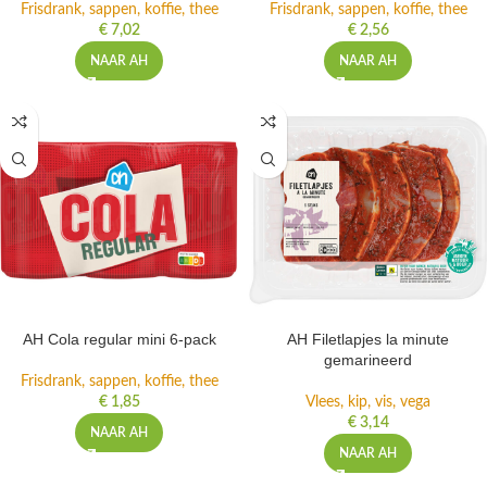
Frisdrank, sappen, koffie, thee
Frisdrank, sappen, koffie, thee
€
7,02
€
2,56
NAAR AH
NAAR AH
AH Cola regular mini 6-pack
AH Filetlapjes la minute
gemarineerd
Frisdrank, sappen, koffie, thee
€
1,85
Vlees, kip, vis, vega
€
3,14
NAAR AH
NAAR AH