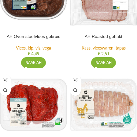
AH Oven stoofvlees gekruid
AH Roasted gehakt
Vlees, kip, vis, vega
Kaas, vleeswaren, tapas
€
4,49
€
2,51
NAAR AH
NAAR AH