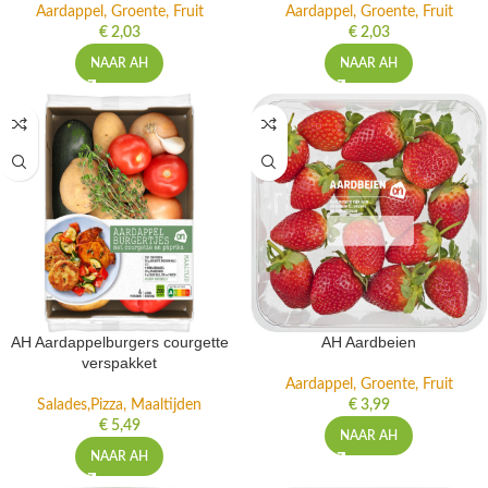
Aardappel, Groente, Fruit
Aardappel, Groente, Fruit
€
2,03
€
2,03
NAAR AH
NAAR AH
AH Aardappelburgers courgette
AH Aardbeien
verspakket
Aardappel, Groente, Fruit
Salades,Pizza, Maaltijden
€
3,99
€
5,49
NAAR AH
NAAR AH