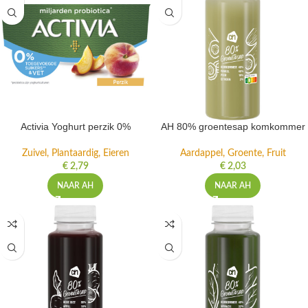
Activia Yoghurt perzik 0%
AH 80% groentesap komkommer
Zuivel, Plantaardig, Eieren
Aardappel, Groente, Fruit
€
2,79
€
2,03
NAAR AH
NAAR AH