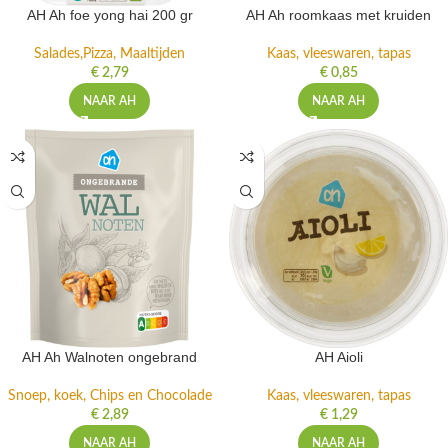
AH Ah foe yong hai 200 gr
AH Ah roomkaas met kruiden
Salades,Pizza, Maaltijden
Kaas, vleeswaren, tapas
€
2,79
€
0,85
NAAR AH
NAAR AH
AH Ah Walnoten ongebrand
AH Aioli
Snoep, koek, Chips en Chocolade
Kaas, vleeswaren, tapas
€
2,89
€
1,29
NAAR AH
NAAR AH