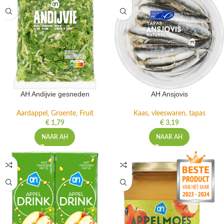
AH Andijvie gesneden
AH Ansjovis
Aardappel, Groente, Fruit
Kaas, vleeswaren, tapas
€
1,79
€
3,19
NAAR AH
NAAR AH