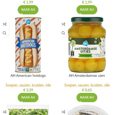
€
1,99
€
1,99
NAAR AH
NAAR AH
AH American hotdogs
AH Amsterdamse uien
Soepen, sauzen, kruiden, olie
Soepen, sauzen, kruiden, olie
€
3,39
€
0,65
NAAR AH
NAAR AH