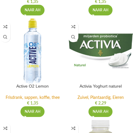
€
1,35
€
1,35
NAAR AH
NAAR AH
Active O2 Lemon
Activia Yoghurt naturel
Frisdrank, sappen, koffie, thee
Zuivel, Plantaardig, Eieren
€
1,35
€
2,29
NAAR AH
NAAR AH