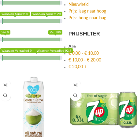
Nieuwheid
Prijs: laag naar hoog
Waarvan Suikers 0
Waarvan Suikers 29
Prijs: hoog naar laag
Vet 0
Vet 100
PRIJSFILTER
Alle
Waarvan Verzadigd 0 — Waarvan Verzadigd 92.1
€
0,00
-
€
10,00
€
10,00
-
€
20,00
€
20,00
+