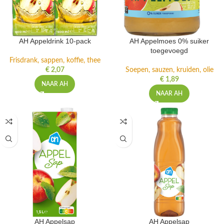
AH Appeldrink 10-pack
AH Appelmoes 0% suiker
toegevoegd
Frisdrank, sappen, koffie, thee
€
2,07
Soepen, sauzen, kruiden, olie
€
1,89
NAAR AH
NAAR AH
AH Appelsap
AH Appelsap