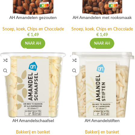
AH Amandelen gezouten
AH Amandelen met rooksmaak
Snoep, koek, Chips en Chocolade
Snoep, koek, Chips en Chocolade
€
1,49
€
1,49
NAAR AH
NAAR AH
AH Amandelschaafsel
AH Amandelstiften
Bakkerij en banket
Bakkerij en banket