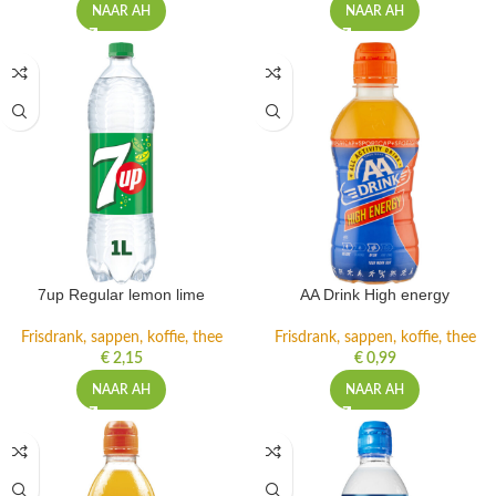
NAAR AH
NAAR AH
7up Regular lemon lime
AA Drink High energy
Frisdrank, sappen, koffie, thee
Frisdrank, sappen, koffie, thee
€
2,15
€
0,99
NAAR AH
NAAR AH