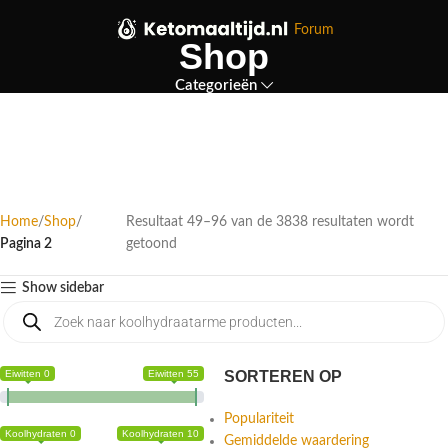
Forum
Shop
Categorieën
Home
Shop
Resultaat 49–96 van de 3838 resultaten wordt
Pagina 2
getoond
Show sidebar
Eiwitten 0
Eiwitten 55
SORTEREN OP
Populariteit
Koolhydraten 0
Koolhydraten 10
Gemiddelde waardering