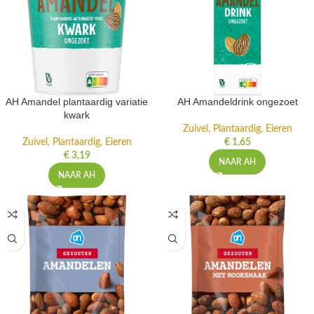
AH Amandel plantaardig variatie
AH Amandeldrink ongezoet
kwark
Zuivel, Plantaardig, Eieren
Zuivel, Plantaardig, Eieren
€
1,65
€
3,19
NAAR AH
NAAR AH