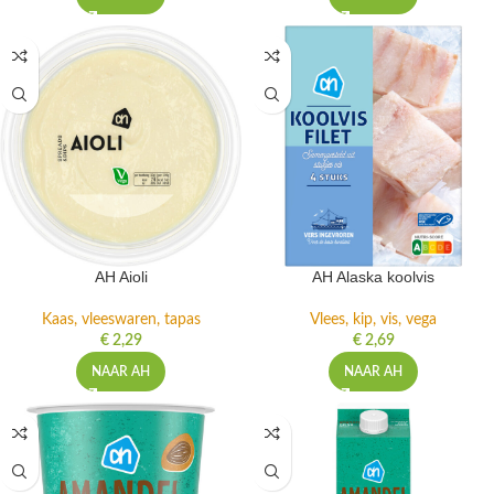
AH Aioli
AH Alaska koolvis
Kaas, vleeswaren, tapas
Vlees, kip, vis, vega
€
2,29
€
2,69
NAAR AH
NAAR AH