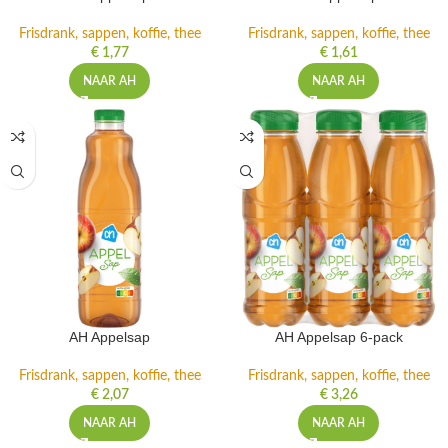
Frisdrank, sappen, koffie, thee
Frisdrank, sappen, koffie, thee
€
1,77
€
1,61
NAAR AH
NAAR AH
AH Appelsap
AH Appelsap 6-pack
Frisdrank, sappen, koffie, thee
Frisdrank, sappen, koffie, thee
€
2,07
€
3,26
NAAR AH
NAAR AH