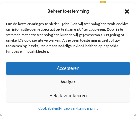
Beheer toestemming
Om de beste ervaringen te bieden, gebruiken wij technologieën zoals cookies
om informatie over je apparaat op te slaan en/of te raadplegen. Door in te
stemmen met deze technologieën kunnen wij gegevens zoals surfgedrag of
unieke ID's op deze site verwerken. Als je geen toestemming geeft of uw
toestemming intrekt, kan dit een nadelige invloed hebben op bepaalde
functies en mogelijkheden.
Accepteren
AH Appelsap 6-pack
AH Arachide olie
Weiger
Frisdrank, sappen, koffie, thee
Pasta, rijst en wereldkeuken
€
1,66
€
4,49
Bekijk voorkeuren
NAAR AH
NAAR AH
Cookiebeleid
Privacyverklaring
Imprint
inkel op
Filters