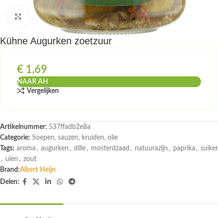
Klik om te vergroten
Kühne Augurken zoetzuur
€
1,69
NAAR AH
Vergelijken
Artikelnummer:
537ffadb2e8a
Categorie:
Soepen, sauzen, kruiden, olie
Tags:
aroma
,
augurken
,
dille
,
mosterdzaad
,
natuurazijn
,
paprika
,
suiker
,
uien
,
zout
Brand:
Albert Heijn
Delen: