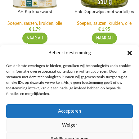
AH Kip knakworst
Hak Doperwtjes met worteltjes
Soepen, sauzen, kruiden, olie
Soepen, sauzen, kruiden, olie
€
1,79
€
1,95
NAAR AH
NAAR AH
Beheer toestemming
Om de beste ervaringen te bieden, gebruiken wij technologieën zoals cookies
om informatie over je apparaat op te slaan en/of te raadplegen. Door in te
Ontdek de beste keto-vriendelijke keuzes van Albert Heijn, verrijk je
stemmen met deze technologieën kunnen wij gegevens zoals surfgedrag of
kennis met onze diepgaande blogs over het keto-dieet, en deel jouw
unieke ID's op deze site verwerken. Als je geen toestemming geeft of uw
favoriete keto recepten in onze bruisende online gemeenschap!
toestemming intrekt, kan dit een nadelige invloed hebben op bepaalde
functies en mogelijkheden.
RECENT BLOG BERICHTEN
Accepteren
HANDIGE LINKS
Weiger
MEER INFORMATIE