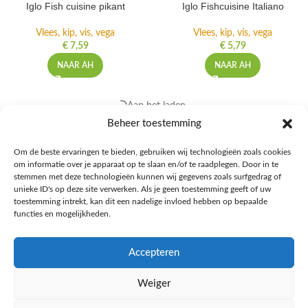
Iglo Fish cuisine pikant
Iglo Fishcuisine Italiano
Vlees, kip, vis, vega
Vlees, kip, vis, vega
€
7,59
€
5,79
NAAR AH
NAAR AH
Beheer toestemming
Om de beste ervaringen te bieden, gebruiken wij technologieën zoals cookies
om informatie over je apparaat op te slaan en/of te raadplegen. Door in te
stemmen met deze technologieën kunnen wij gegevens zoals surfgedrag of
unieke ID's op deze site verwerken. Als je geen toestemming geeft of uw
toestemming intrekt, kan dit een nadelige invloed hebben op bepaalde
functies en mogelijkheden.
Accepteren
Iglo Roerbak groente idee
Iglo Roerbak groente idee
hollands
italiaans
Weiger
Aardappel, Groente, Fruit
Aardappel, Groente, Fruit