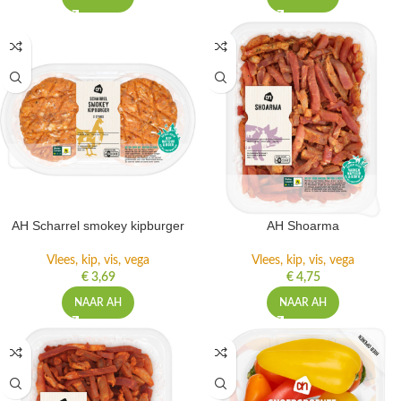
NAAR AH
NAAR AH
AH Scharrel smokey kipburger
AH Shoarma
Vlees, kip, vis, vega
Vlees, kip, vis, vega
€
3,69
€
4,75
NAAR AH
NAAR AH