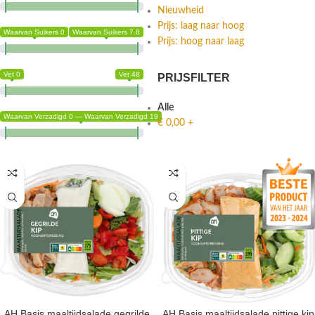
Koolhydraten 0
Koolhydraten 9.8
Gemiddelde waardering
Nieuwheid
Prijs: laag naar hoog
Waarvan Suikers 0
Waarvan Suikers 7.8
Prijs: hoog naar laag
Vet 0
Vet 48
PRIJSFILTER
Alle
Waarvan Verzadigd 0 — Waarvan Verzadigd 19
€
0,00
+