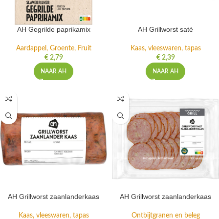
AH Gegrilde paprikamix
AH Grillworst saté
Aardappel, Groente, Fruit
Kaas, vleeswaren, tapas
€
2,79
€
2,39
NAAR AH
NAAR AH
AH Grillworst zaanlanderkaas
AH Grillworst zaanlanderkaas