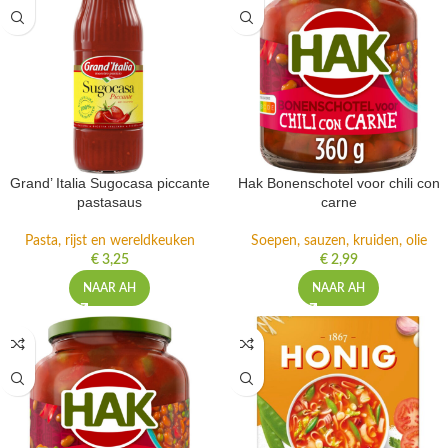
Grand’ Italia Sugocasa piccante
Hak Bonenschotel voor chili con
pastasaus
carne
Pasta, rijst en wereldkeuken
Soepen, sauzen, kruiden, olie
€
3,25
€
2,99
NAAR AH
NAAR AH