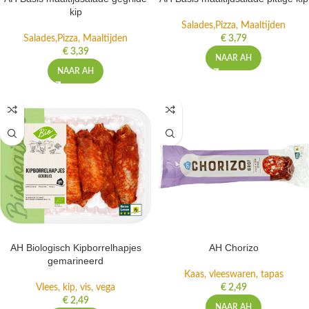
AH Basis maaltijdsalade gegrilde
AH Basis maaltijdsalade pittige kip
kip
Salades,Pizza, Maaltijden
Salades,Pizza, Maaltijden
€
3,79
€
3,39
NAAR AH
NAAR AH
AH Biologisch Kipborrelhapjes
AH Chorizo
gemarineerd
Kaas, vleeswaren, tapas
Vlees, kip, vis, vega
€
2,49