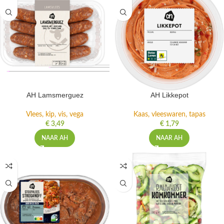
AH Lamsmerguez
AH Likkepot
Vlees, kip, vis, vega
Kaas, vleeswaren, tapas
€
3,49
€
1,79
NAAR AH
NAAR AH