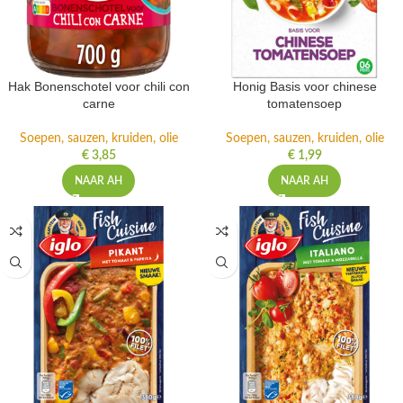
Hak Bonenschotel voor chili con
Honig Basis voor chinese
carne
tomatensoep
Soepen, sauzen, kruiden, olie
Soepen, sauzen, kruiden, olie
€
3,85
€
1,99
NAAR AH
NAAR AH