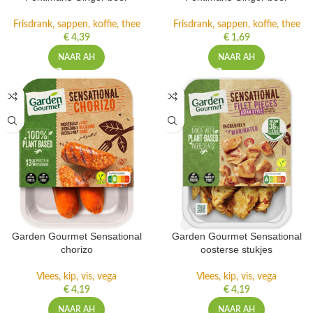
Fentimans Ginger beer
Fentimans Ginger beer
Frisdrank, sappen, koffie, thee
Frisdrank, sappen, koffie, thee
€
4,39
€
1,69
NAAR AH
NAAR AH
Garden Gourmet Sensational
Garden Gourmet Sensational
chorizo
oosterse stukjes
Vlees, kip, vis, vega
Vlees, kip, vis, vega
€
4,19
€
4,19