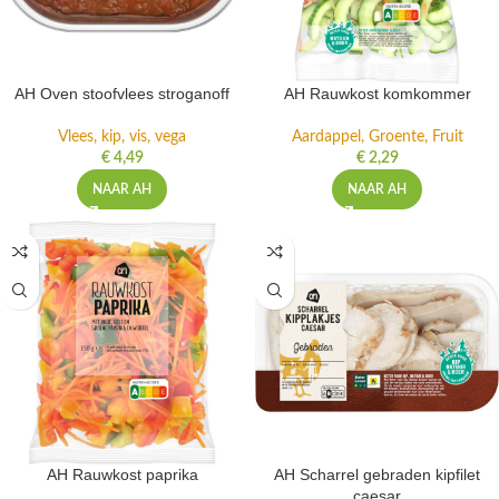
AH Oven stoofvlees stroganoff
AH Rauwkost komkommer
Vlees, kip, vis, vega
Aardappel, Groente, Fruit
€
4,49
€
2,29
NAAR AH
NAAR AH