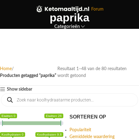
Forum
paprika
Categorieën
Home
Resultaat 49–80 van de 80 resultaten
Producten getagged “paprika”
wordt getoond
Pagina 2
Show sidebar
Eiwitten 0
Eiwitten 26
SORTEREN OP
Populariteit