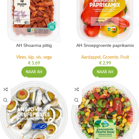
AH Shoarma pittig
AH Snoepgroente paprikamix
Vlees, kip, vis, vega
Aardappel, Groente, Fruit
€
5,69
€
2,99
NAAR AH
NAAR AH