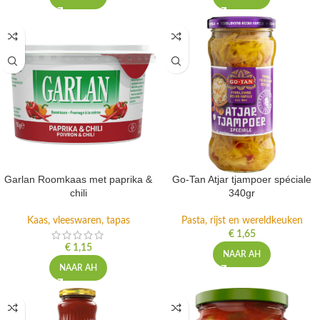
NAAR AH
NAAR AH
Garlan Roomkaas met paprika &
Go-Tan Atjar tjampoer spéciale
chili
340gr
Kaas, vleeswaren, tapas
Pasta, rijst en wereldkeuken
€
1,65
€
1,15
NAAR AH
NAAR AH