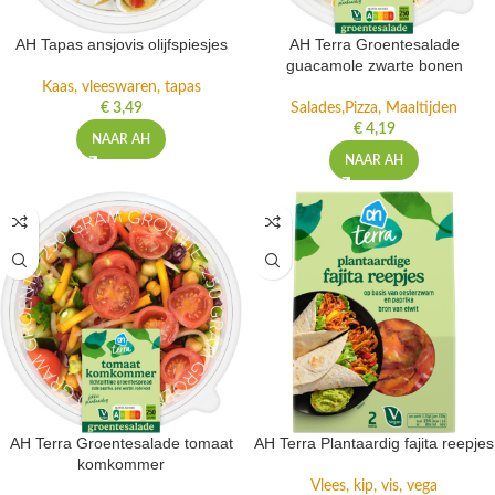
AH Tapas ansjovis olijfspiesjes
AH Terra Groentesalade
guacamole zwarte bonen
Kaas, vleeswaren, tapas
€
3,49
Salades,Pizza, Maaltijden
€
4,19
NAAR AH
NAAR AH
AH Terra Groentesalade tomaat
AH Terra Plantaardig fajita reepjes
komkommer