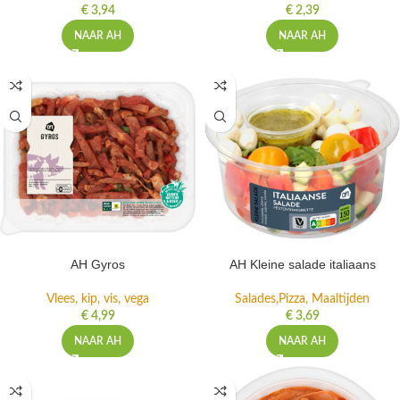
Kaas, vleeswaren, tapas
Ontbijtgranen en beleg
€
3,94
€
2,39
NAAR AH
NAAR AH
AH Gyros
AH Kleine salade italiaans
Vlees, kip, vis, vega
Salades,Pizza, Maaltijden
€
4,99
€
3,69
NAAR AH
NAAR AH