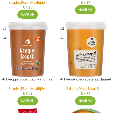
Vlees, kip, vis, vega
Salades,Pizza, Maaltijden
€
3,19
€
4,19
NAAR AH
NAAR AH
AH Veggie boost paprika tomaat
AH Verse soep zoete aardappel
Salades,Pizza, Maaltijden
Salades,Pizza, Maaltijden
€
3,59
€
3,99
NAAR AH
NAAR AH