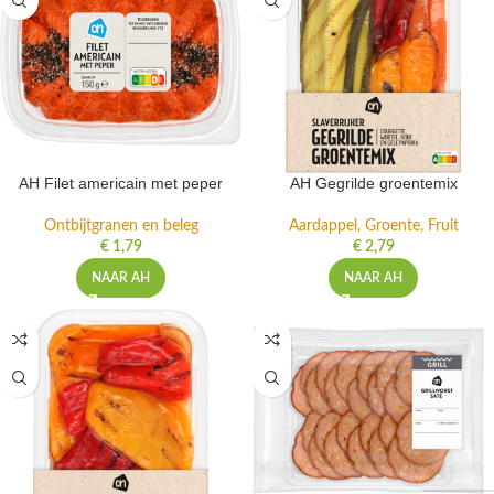
AH Filet americain met peper
AH Gegrilde groentemix
Ontbijtgranen en beleg
Aardappel, Groente, Fruit
€
1,79
€
2,79
NAAR AH
NAAR AH