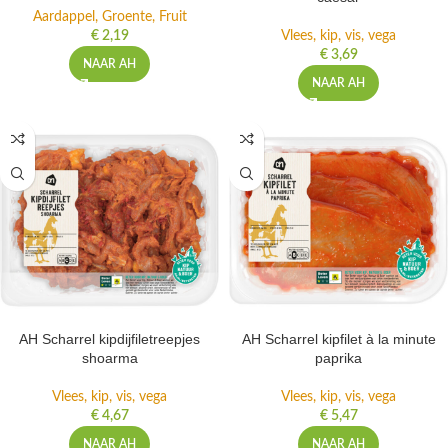
AH Rauwkost paprika
AH Scharrel gebraden kipfilet
caesar
Aardappel, Groente, Fruit
€
2,19
Vlees, kip, vis, vega
€
3,69
NAAR AH
NAAR AH
AH Scharrel kipdijfiletreepjes
AH Scharrel kipfilet à la minute
shoarma
paprika
Vlees, kip, vis, vega
Vlees, kip, vis, vega
€
4,67
€
5,47