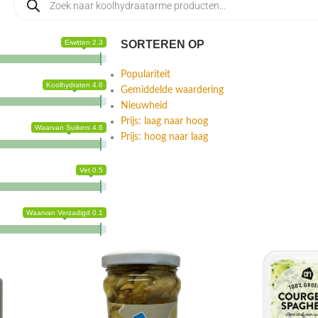
Eiwitten 2.3
SORTEREN OP
Populariteit
Koolhydraten 4.6
Gemiddelde waardering
Nieuwheid
Prijs: laag naar hoog
Waarvan Suikers 4.6
Prijs: hoog naar laag
Vet 0.5
Waarvan Verzadigd 0.1