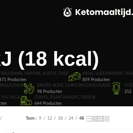
J (18 kcal)
FRISDRANK, SAPPEN, KOFFIE, THEE
KAAS, VLEESWAREN, TAP
471 Producten
859 Producten
MAALTIJDEN
SNOEP, KOEK, CHIPS EN CHOCOLADE
SOE
98 Producten
252 
, VIS, VEGA
ZUIVEL, PLANTAARDIG, EIEREN
cten
644 Producten
Toon
9
12
18
24
48