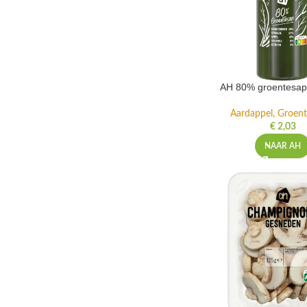
AH 80% groentesap 
Aardappel, Groente
€
2,03
NAAR AH