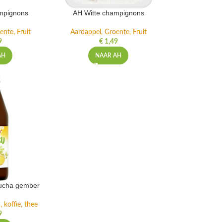
mpignons
AH Witte champignons
ente, Fruit
Aardappel, Groente, Fruit
9
€
1,49
AH
NAAR AH
ucha gember
 koffie, thee
9