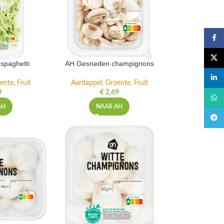
Faceb
X
spaghetti
AH Gesneden champignons
linked
ente, Fruit
Aardappel, Groente, Fruit
9
€
2,69
What
AH
NAAR AH
Teleg