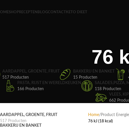
OME
SHOP
RECEPTEN
BLOG
CONTACT
KETO DIEET
76 k
AARDAPPEL, GROENTE, FRUIT
BAKKERIJ EN BANKET
517 Producten
15 Producten
PASTA, RIJST EN WERELDKEUKEN
SALADES,PIZZA, 
166 Producten
118 Producten
VLEES, KIP
662 Produ
AARDAPPEL, GROENTE, FRUIT
Home
Product Energie
517 Producten
76 kJ (18 kcal)
BAKKERIJ EN BANKET