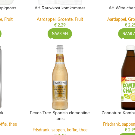
pignons
AH Rauwkost komkommer
AH Witte cha
, Fruit
Aardappel, Groente, Fruit
Aardappel, Gro
€
2,29
€
2,2
NAAR AH
NAAR 
nk
Fever-Tree Spanish clementine
Zonnatura Komb
tonic
ffie, thee
Frisdrank, sappen,
Frisdrank, sappen, koffie, thee
€
2,9