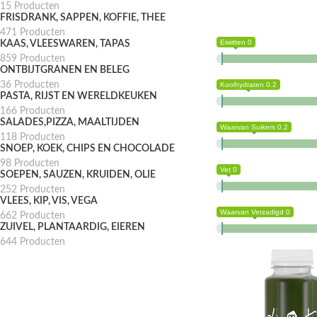
15 Producten
FRISDRANK, SAPPEN, KOFFIE, THEE
471 Producten
Eiwitten 0
KAAS, VLEESWAREN, TAPAS
859 Producten
ONTBIJTGRANEN EN BELEG
36 Producten
Koolhydraten 0.2
PASTA, RIJST EN WERELDKEUKEN
166 Producten
SALADES,PIZZA, MAALTIJDEN
Waarvan Suikers 0.2
118 Producten
SNOEP, KOEK, CHIPS EN CHOCOLADE
98 Producten
Vet 0
SOEPEN, SAUZEN, KRUIDEN, OLIE
252 Producten
VLEES, KIP, VIS, VEGA
Waarvan Verzadigd 0
662 Producten
ZUIVEL, PLANTAARDIG, EIEREN
644 Producten