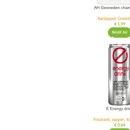
AH Gesneden cham
Aardappel, Groente
€
1,99
NAAR AH
E Energy dri
Frisdrank, sappen, ko
€
0,64