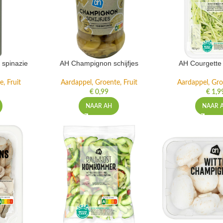
spinazie
AH Champignon schijfjes
AH Courgette 
, Fruit
Aardappel, Groente, Fruit
Aardappel, Gro
€
0,99
€
1,9
NAAR AH
NAAR 