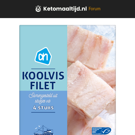
Forum
Home
Vlees, kip, vis, vega