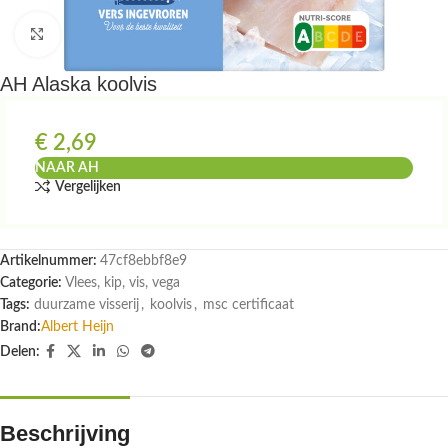
Klik om te vergroten
AH Alaska koolvis
€
2,69
NAAR AH
Vergelijken
Artikelnummer:
47cf8ebbf8e9
Categorie:
Vlees, kip, vis, vega
Tags:
duurzame visserij
,
koolvis
,
msc certificaat
Brand:
Albert Heijn
Delen:
Beschrijving