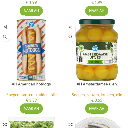
€
1,99
€
1,99
NAAR AH
NAAR AH
AH American hotdogs
AH Amsterdamse uien
Soepen, sauzen, kruiden, olie
Soepen, sauzen, kruiden, olie
€
3,39
€
0,65
NAAR AH
NAAR AH