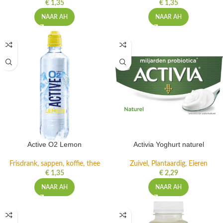
€
1,35
€
1,35
NAAR AH
NAAR AH
Active O2 Lemon
Activia Yoghurt naturel
Frisdrank, sappen, koffie, thee
Zuivel, Plantaardig, Eieren
€
1,35
€
2,29
NAAR AH
NAAR AH