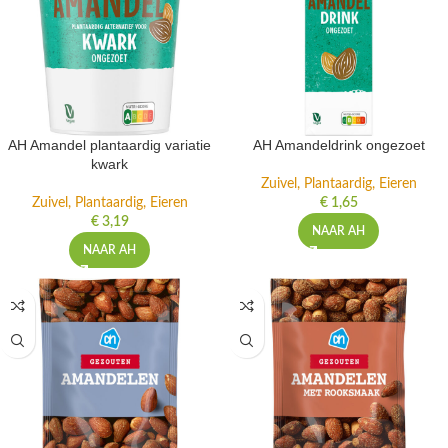
AH Amandel plantaardig variatie
AH Amandeldrink ongezoet
kwark
Zuivel, Plantaardig, Eieren
Zuivel, Plantaardig, Eieren
€
1,65
€
3,19
NAAR AH
NAAR AH