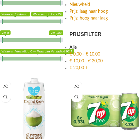
Nieuwheid
Prijs: laag naar hoog
Waarvan Suikers 0
Waarvan Suikers 29
Prijs: hoog naar laag
Vet 0
Vet 100
PRIJSFILTER
Alle
Waarvan Verzadigd 0 — Waarvan Verzadigd 92.1
€
0,00
-
€
10,00
€
10,00
-
€
20,00
€
20,00
+