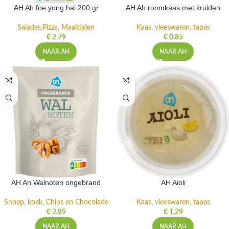
AH Ah foe yong hai 200 gr
AH Ah roomkaas met kruiden
Salades,Pizza, Maaltijden
Kaas, vleeswaren, tapas
€
2,79
€
0,85
NAAR AH
NAAR AH
AH Ah Walnoten ongebrand
AH Aioli
Snoep, koek, Chips en Chocolade
Kaas, vleeswaren, tapas
€
2,89
€
1,29
NAAR AH
NAAR AH