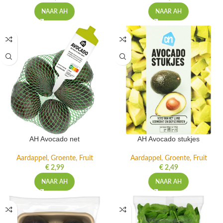
NAAR AH
NAAR AH
AH Avocado net
AH Avocado stukjes
Aardappel, Groente, Fruit
Aardappel, Groente, Fruit
€
2,99
€
2,49
NAAR AH
NAAR AH