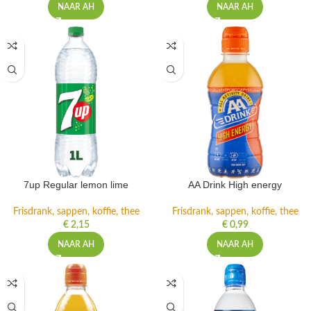
NAAR AH
NAAR AH
7up Regular lemon lime
AA Drink High energy
Frisdrank, sappen, koffie, thee
Frisdrank, sappen, koffie, thee
€
2,15
€
0,99
NAAR AH
NAAR AH