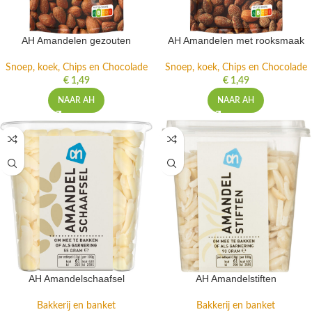
AH Amandelen gezouten
AH Amandelen met rooksmaak
Snoep, koek, Chips en Chocolade
Snoep, koek, Chips en Chocolade
€
1,49
€
1,49
NAAR AH
NAAR AH
AH Amandelschaafsel
AH Amandelstiften
Bakkerij en banket
Bakkerij en banket