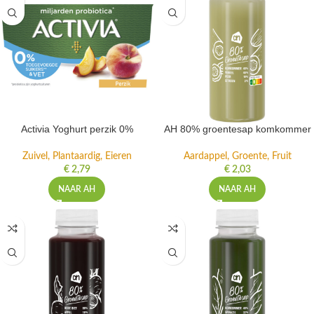
Activia Yoghurt perzik 0%
AH 80% groentesap komkommer
Zuivel, Plantaardig, Eieren
Aardappel, Groente, Fruit
€
2,79
€
2,03
NAAR AH
NAAR AH