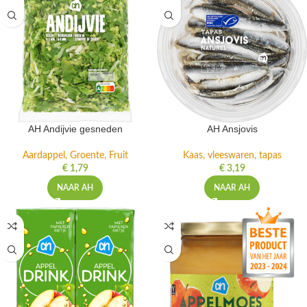
AH Andijvie gesneden
AH Ansjovis
Aardappel, Groente, Fruit
Kaas, vleeswaren, tapas
€
1,79
€
3,19
NAAR AH
NAAR AH