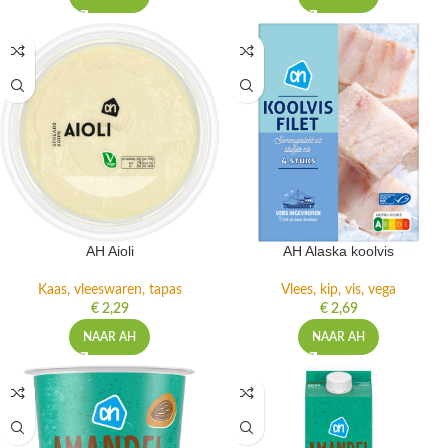
AH Aioli
AH Alaska koolvis
Kaas, vleeswaren, tapas
Vlees, kip, vis, vega
€
2,29
€
2,69
NAAR AH
NAAR AH