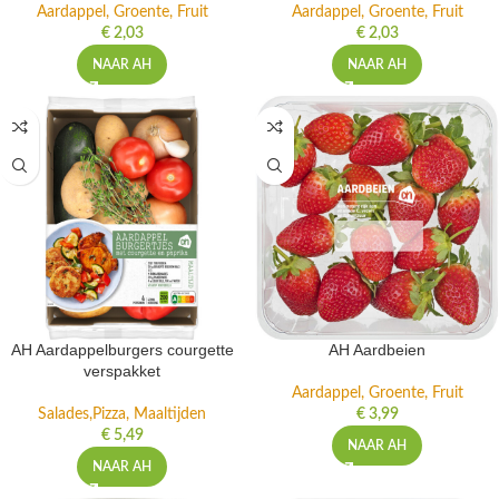
Aardappel, Groente, Fruit
Aardappel, Groente, Fruit
€
2,03
€
2,03
NAAR AH
NAAR AH
AH Aardappelburgers courgette
AH Aardbeien
verspakket
Aardappel, Groente, Fruit
Salades,Pizza, Maaltijden
€
3,99
€
5,49
NAAR AH
NAAR AH