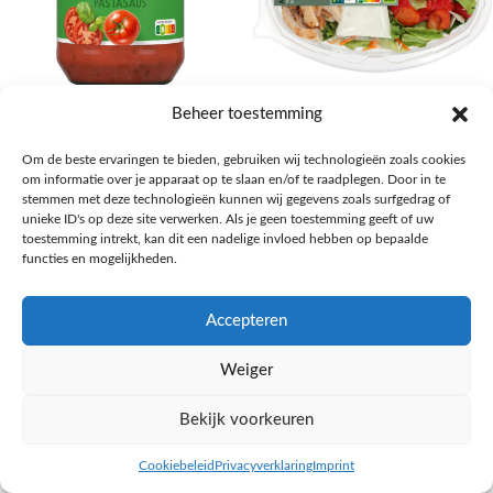
AH Basilicum pastasaus
AH Basis maaltijdsalade gegrilde
Beheer toestemming
kip
Pasta, rijst en wereldkeuken
Om de beste ervaringen te bieden, gebruiken wij technologieën zoals cookies
€
1,59
Salades,Pizza, Maaltijden
om informatie over je apparaat op te slaan en/of te raadplegen. Door in te
€
3,39
NAAR AH
stemmen met deze technologieën kunnen wij gegevens zoals surfgedrag of
NAAR AH
unieke ID's op deze site verwerken. Als je geen toestemming geeft of uw
toestemming intrekt, kan dit een nadelige invloed hebben op bepaalde
functies en mogelijkheden.
Accepteren
Weiger
Bekijk voorkeuren
Cookiebeleid
Privacyverklaring
Imprint
inkel op
Filters