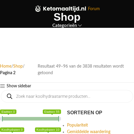
Forum
Shop
Categorieën
Home
Shop
Resultaat 49–96 van de 3838 resultaten wordt
Pagina 2
getoond
Show sidebar
Eiwitten 0
Eiwitten 55
SORTEREN OP
Populariteit
Koolhydraten 0
Koolhydraten 10
Gemiddelde waardering