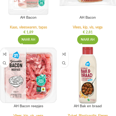
AH Bacon
AH Bacon
Kaas, vleeswaren, tapas
Vlees, kip, vis, vega
€
1,89
€
2,81
NAAR AH
NAAR AH
AH Bacon reepjes
AH Bak en braad