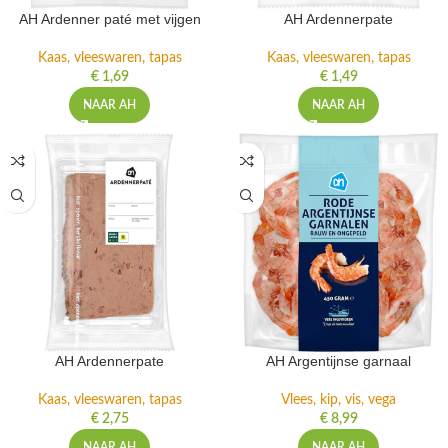
AH Ardenner paté met vijgen
AH Ardennerpate
Kaas, vleeswaren, tapas
Kaas, vleeswaren, tapas
€
1,69
€
1,49
NAAR AH
NAAR AH
AH Ardennerpate
AH Argentijnse garnaal
Kaas, vleeswaren, tapas
Vlees, kip, vis, vega
€
2,75
€
8,99
NAAR AH
NAAR AH