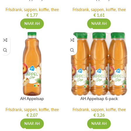
Frisdrank, sappen, koffie, thee
Frisdrank, sappen, koffie, thee
€
1,77
€
1,61
NAAR AH
NAAR AH
AH Appelsap
AH Appelsap 6-pack
Frisdrank, sappen, koffie, thee
Frisdrank, sappen, koffie, thee
€
2,07
€
3,26
NAAR AH
NAAR AH