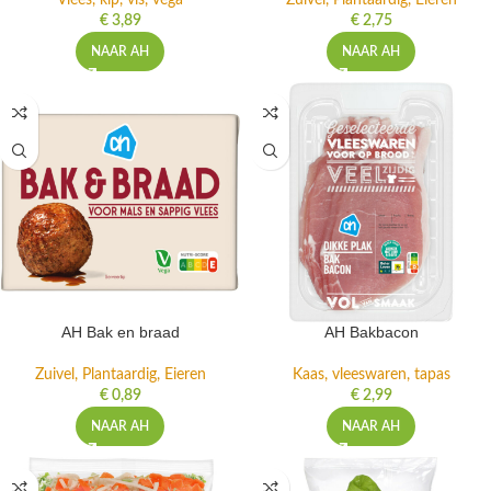
Vlees, kip, vis, vega
Zuivel, Plantaardig, Eieren
€
3,89
€
2,75
NAAR AH
NAAR AH
AH Bak en braad
AH Bakbacon
Zuivel, Plantaardig, Eieren
Kaas, vleeswaren, tapas
€
0,89
€
2,99
NAAR AH
NAAR AH