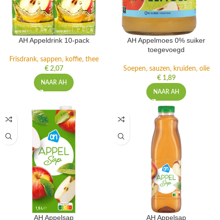
AH Appeldrink 10-pack
AH Appelmoes 0% suiker
toegevoegd
Frisdrank, sappen, koffie, thee
€
2,07
Soepen, sauzen, kruiden, olie
€
1,89
NAAR AH
NAAR AH
AH Appelsap
AH Appelsap