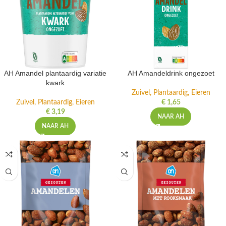
AH Amandel plantaardig variatie
AH Amandeldrink ongezoet
kwark
Zuivel, Plantaardig, Eieren
Zuivel, Plantaardig, Eieren
€
1,65
€
3,19
NAAR AH
NAAR AH