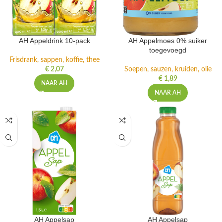
AH Appeldrink 10-pack
AH Appelmoes 0% suiker
toegevoegd
Frisdrank, sappen, koffie, thee
€
2,07
Soepen, sauzen, kruiden, olie
€
1,89
NAAR AH
NAAR AH
AH Appelsap
AH Appelsap