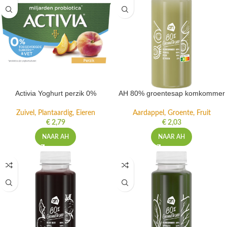
Activia Yoghurt perzik 0%
AH 80% groentesap komkommer
Zuivel, Plantaardig, Eieren
Aardappel, Groente, Fruit
€
2,79
€
2,03
NAAR AH
NAAR AH