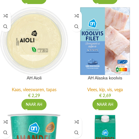
AH Aioli
AH Alaska koolvis
Kaas, vleeswaren, tapas
Vlees, kip, vis, vega
€
2,29
€
2,69
NAAR AH
NAAR AH