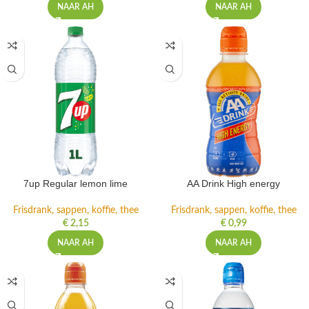
NAAR AH
NAAR AH
7up Regular lemon lime
AA Drink High energy
Frisdrank, sappen, koffie, thee
Frisdrank, sappen, koffie, thee
€
2,15
€
0,99
NAAR AH
NAAR AH