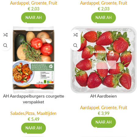
Aardappel, Groente, Fruit
Aardappel, Groente, Fruit
€
2,03
€
2,03
NAAR AH
NAAR AH
AH Aardappelburgers courgette
AH Aardbeien
verspakket
Aardappel, Groente, Fruit
Salades,Pizza, Maaltijden
€
3,99
€
5,49
NAAR AH
NAAR AH