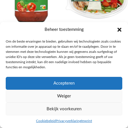
AH Basilicum pastasaus
AH Basis maaltijdsalade gegrilde
Beheer toestemming
kip
Pasta, rijst en wereldkeuken
Om de beste ervaringen te bieden, gebruiken wij technologieën zoals cookies
€
1,59
Salades,Pizza, Maaltijden
om informatie over je apparaat op te slaan en/of te raadplegen. Door in te
€
3,39
NAAR AH
stemmen met deze technologieën kunnen wij gegevens zoals surfgedrag of
NAAR AH
unieke ID's op deze site verwerken. Als je geen toestemming geeft of uw
toestemming intrekt, kan dit een nadelige invloed hebben op bepaalde
functies en mogelijkheden.
Accepteren
Weiger
Bekijk voorkeuren
Cookiebeleid
Privacyverklaring
Imprint
inkel op
Filters