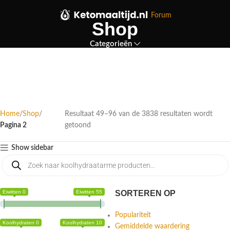
Forum
Shop
Categorieën
Home
Shop
Resultaat 49–96 van de 3838 resultaten wordt
Pagina 2
getoond
Show sidebar
Eiwitten 0
Eiwitten 55
SORTEREN OP
Populariteit
Koolhydraten 0
Koolhydraten 10
Gemiddelde waardering