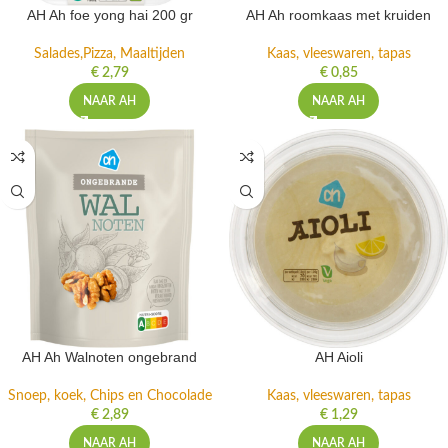
AH Ah foe yong hai 200 gr
AH Ah roomkaas met kruiden
Salades,Pizza, Maaltijden
Kaas, vleeswaren, tapas
€
2,79
€
0,85
NAAR AH
NAAR AH
AH Ah Walnoten ongebrand
AH Aioli
Snoep, koek, Chips en Chocolade
Kaas, vleeswaren, tapas
€
2,89
€
1,29
NAAR AH
NAAR AH