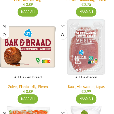
Vlees, kip, vis, vega
Zuivel, Plantaardig, Eieren
€
3,89
€
2,75
NAAR AH
NAAR AH
AH Bak en braad
AH Bakbacon
Zuivel, Plantaardig, Eieren
Kaas, vleeswaren, tapas
€
0,89
€
2,99
NAAR AH
NAAR AH