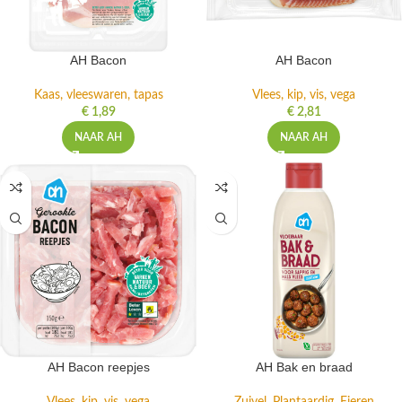
AH Bacon
AH Bacon
Kaas, vleeswaren, tapas
Vlees, kip, vis, vega
€
1,89
€
2,81
NAAR AH
NAAR AH
AH Bacon reepjes
AH Bak en braad