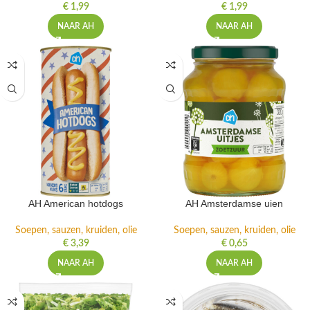
€
1,99
€
1,99
NAAR AH
NAAR AH
AH American hotdogs
AH Amsterdamse uien
Soepen, sauzen, kruiden, olie
Soepen, sauzen, kruiden, olie
€
3,39
€
0,65
NAAR AH
NAAR AH