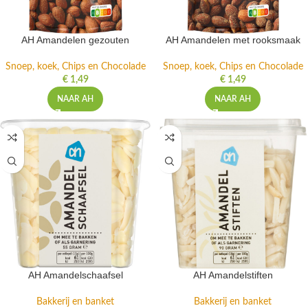
AH Amandelen gezouten
AH Amandelen met rooksmaak
Snoep, koek, Chips en Chocolade
Snoep, koek, Chips en Chocolade
€
1,49
€
1,49
NAAR AH
NAAR AH
AH Amandelschaafsel
AH Amandelstiften
Bakkerij en banket
Bakkerij en banket