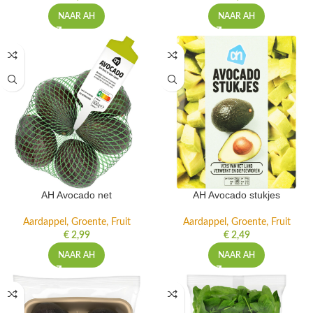
NAAR AH
NAAR AH
AH Avocado net
AH Avocado stukjes
Aardappel, Groente, Fruit
Aardappel, Groente, Fruit
€
2,99
€
2,49
NAAR AH
NAAR AH