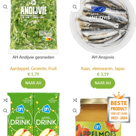
AH Andijvie gesneden
AH Ansjovis
Aardappel, Groente, Fruit
Kaas, vleeswaren, tapas
€
1,79
€
3,19
NAAR AH
NAAR AH