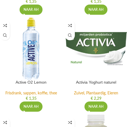
€
1,35
€
1,35
NAAR AH
NAAR AH
Active O2 Lemon
Activia Yoghurt naturel
Frisdrank, sappen, koffie, thee
Zuivel, Plantaardig, Eieren
€
1,35
€
2,29
NAAR AH
NAAR AH