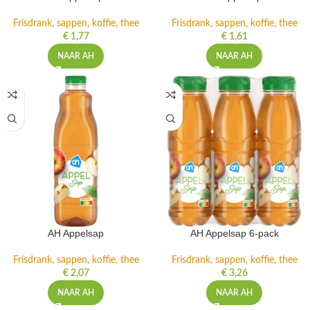
Frisdrank, sappen, koffie, thee
Frisdrank, sappen, koffie, thee
€
1,77
€
1,61
NAAR AH
NAAR AH
AH Appelsap
AH Appelsap 6-pack
Frisdrank, sappen, koffie, thee
Frisdrank, sappen, koffie, thee
€
2,07
€
3,26
NAAR AH
NAAR AH