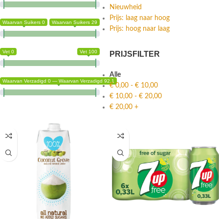
Nieuwheid
Prijs: laag naar hoog
Waarvan Suikers 0
Waarvan Suikers 29
Prijs: hoog naar laag
Vet 0
Vet 100
PRIJSFILTER
Alle
Waarvan Verzadigd 0 — Waarvan Verzadigd 92.1
€
0,00
-
€
10,00
€
10,00
-
€
20,00
€
20,00
+