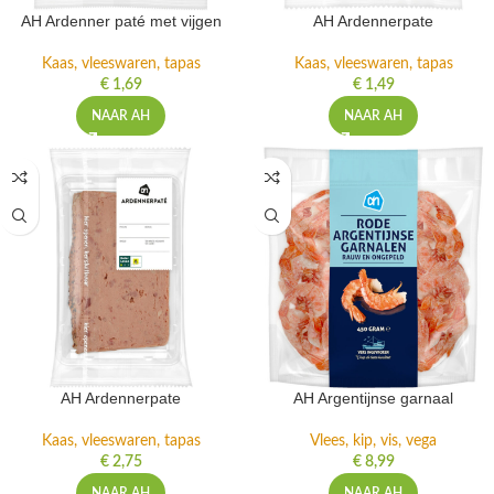
AH Ardenner paté met vijgen
AH Ardennerpate
Kaas, vleeswaren, tapas
Kaas, vleeswaren, tapas
€
1,69
€
1,49
NAAR AH
NAAR AH
AH Ardennerpate
AH Argentijnse garnaal
Kaas, vleeswaren, tapas
Vlees, kip, vis, vega
€
2,75
€
8,99
NAAR AH
NAAR AH