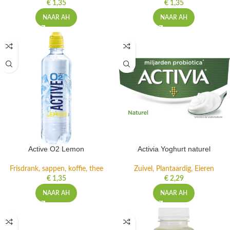
€
1,35
€
1,35
NAAR AH
NAAR AH
Active O2 Lemon
Activia Yoghurt naturel
Frisdrank, sappen, koffie, thee
Zuivel, Plantaardig, Eieren
€
1,35
€
2,29
NAAR AH
NAAR AH