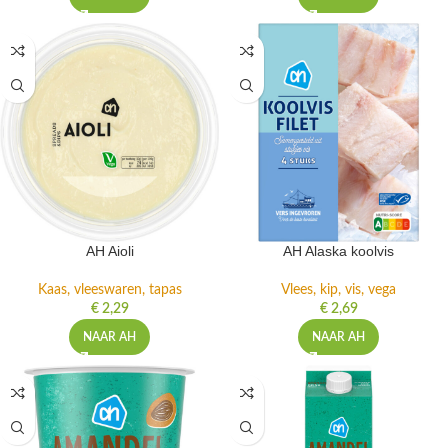
AH Aioli
AH Alaska koolvis
Kaas, vleeswaren, tapas
Vlees, kip, vis, vega
€
2,29
€
2,69
NAAR AH
NAAR AH