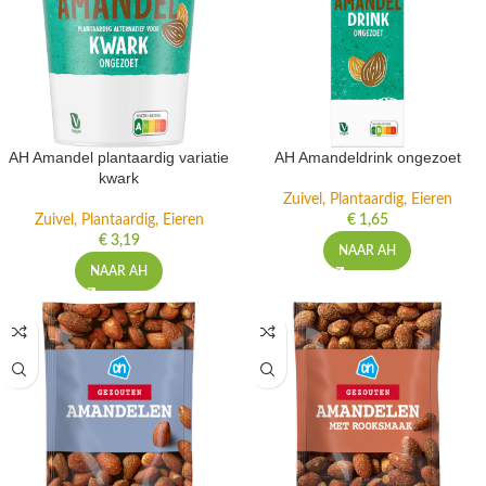
AH Amandel plantaardig variatie
AH Amandeldrink ongezoet
kwark
Zuivel, Plantaardig, Eieren
Zuivel, Plantaardig, Eieren
€
1,65
€
3,19
NAAR AH
NAAR AH