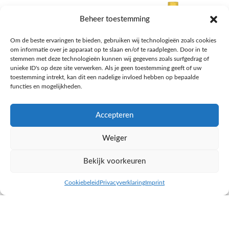
Beheer toestemming
Om de beste ervaringen te bieden, gebruiken wij technologieën zoals cookies
om informatie over je apparaat op te slaan en/of te raadplegen. Door in te
stemmen met deze technologieën kunnen wij gegevens zoals surfgedrag of
unieke ID's op deze site verwerken. Als je geen toestemming geeft of uw
toestemming intrekt, kan dit een nadelige invloed hebben op bepaalde
functies en mogelijkheden.
Accepteren
AH Appelsap 6-pack
AH Arachide olie
Weiger
Frisdrank, sappen, koffie, thee
Pasta, rijst en wereldkeuken
€
1,66
€
4,49
Bekijk voorkeuren
NAAR AH
NAAR AH
Cookiebeleid
Privacyverklaring
Imprint
inkel op
Filters