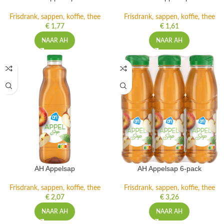
Frisdrank, sappen, koffie, thee
Frisdrank, sappen, koffie, thee
€
1,77
€
1,61
NAAR AH
NAAR AH
AH Appelsap
AH Appelsap 6-pack
Frisdrank, sappen, koffie, thee
Frisdrank, sappen, koffie, thee
€
2,07
€
3,26
NAAR AH
NAAR AH