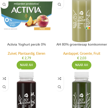
Activia Yoghurt perzik 0%
AH 80% groentesap komkommer
Zuivel, Plantaardig, Eieren
Aardappel, Groente, Fruit
€
2,79
€
2,03
NAAR AH
NAAR AH