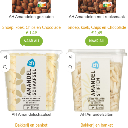
AH Amandelen gezouten
AH Amandelen met rooksmaak
Snoep, koek, Chips en Chocolade
Snoep, koek, Chips en Chocolade
€
1,49
€
1,49
NAAR AH
NAAR AH
AH Amandelschaafsel
AH Amandelstiften
Bakkerij en banket
Bakkerij en banket