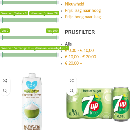
Nieuwheid
Prijs: laag naar hoog
Waarvan Suikers 0
Waarvan Suikers 29
Prijs: hoog naar laag
Vet 0
Vet 100
PRIJSFILTER
Alle
Waarvan Verzadigd 0 — Waarvan Verzadigd 92.1
€
0,00
-
€
10,00
€
10,00
-
€
20,00
€
20,00
+