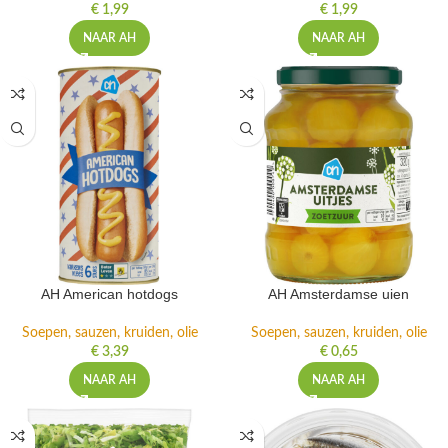
€
1,99
€
1,99
NAAR AH
NAAR AH
AH American hotdogs
AH Amsterdamse uien
Soepen, sauzen, kruiden, olie
Soepen, sauzen, kruiden, olie
€
3,39
€
0,65
NAAR AH
NAAR AH