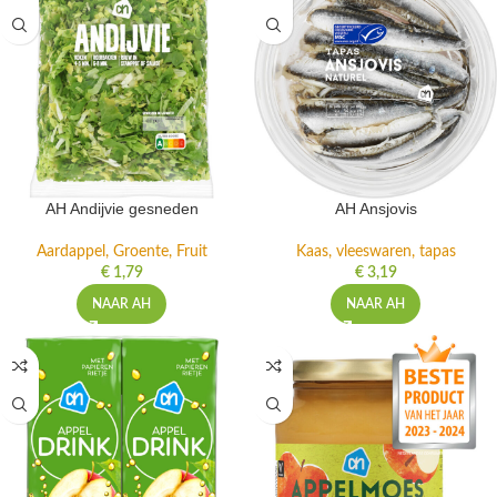
AH Andijvie gesneden
AH Ansjovis
Aardappel, Groente, Fruit
Kaas, vleeswaren, tapas
€
1,79
€
3,19
NAAR AH
NAAR AH