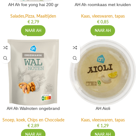
AH Ah foe yong hai 200 gr
AH Ah roomkaas met kruiden
Salades,Pizza, Maaltijden
Kaas, vleeswaren, tapas
€
2,79
€
0,85
NAAR AH
NAAR AH
AH Ah Walnoten ongebrand
AH Aioli
Snoep, koek, Chips en Chocolade
Kaas, vleeswaren, tapas
€
2,89
€
1,29
NAAR AH
NAAR AH