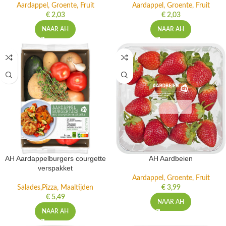
Aardappel, Groente, Fruit
Aardappel, Groente, Fruit
€
2,03
€
2,03
NAAR AH
NAAR AH
AH Aardappelburgers courgette
AH Aardbeien
verspakket
Aardappel, Groente, Fruit
Salades,Pizza, Maaltijden
€
3,99
€
5,49
NAAR AH
NAAR AH