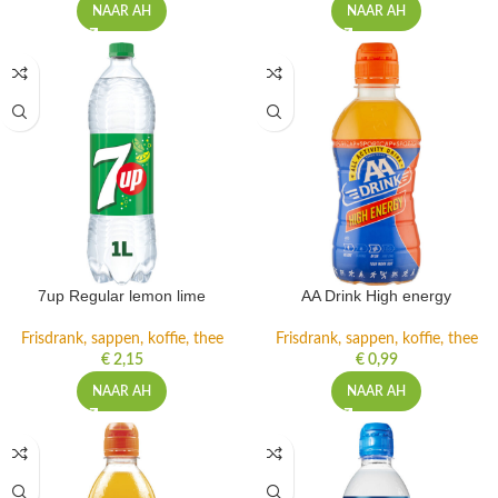
NAAR AH
NAAR AH
7up Regular lemon lime
AA Drink High energy
Frisdrank, sappen, koffie, thee
Frisdrank, sappen, koffie, thee
€
2,15
€
0,99
NAAR AH
NAAR AH