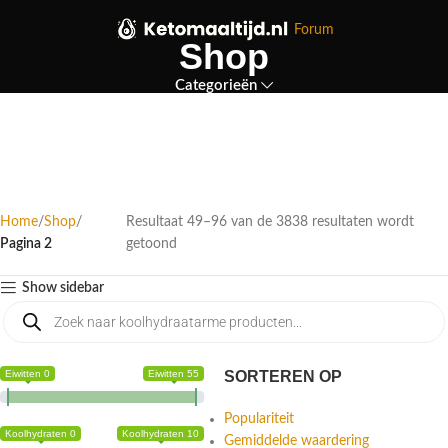
Forum
Shop
Categorieën
Home
Shop
Resultaat 49–96 van de 3838 resultaten wordt
Pagina 2
getoond
Show sidebar
Eiwitten 0
Eiwitten 55
SORTEREN OP
Populariteit
Koolhydraten 0
Koolhydraten 10
Gemiddelde waardering