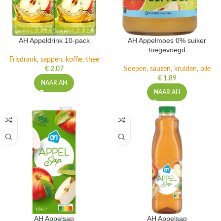
AH Appeldrink 10-pack
AH Appelmoes 0% suiker
toegevoegd
Frisdrank, sappen, koffie, thee
€
2,07
Soepen, sauzen, kruiden, olie
€
1,89
NAAR AH
NAAR AH
AH Appelsap
AH Appelsap