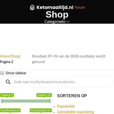
Forum
Shop
Categorieën
Home
Shop
Resultaat 49–96 van de 3838 resultaten wordt
Pagina 2
getoond
Show sidebar
Eiwitten 0
Eiwitten 55
SORTEREN OP
Populariteit
Koolhydraten 0
Koolhydraten 10
Gemiddelde waardering