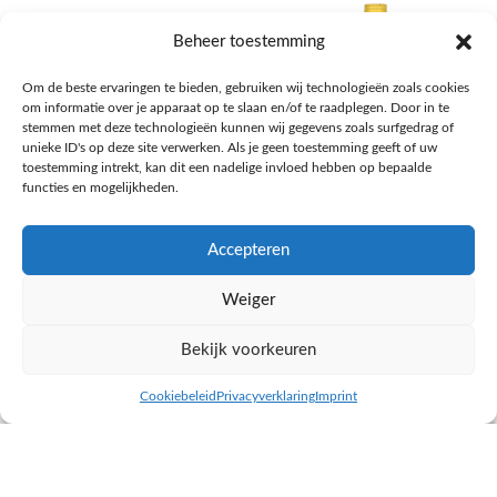
Beheer toestemming
Om de beste ervaringen te bieden, gebruiken wij technologieën zoals cookies
om informatie over je apparaat op te slaan en/of te raadplegen. Door in te
stemmen met deze technologieën kunnen wij gegevens zoals surfgedrag of
unieke ID's op deze site verwerken. Als je geen toestemming geeft of uw
toestemming intrekt, kan dit een nadelige invloed hebben op bepaalde
functies en mogelijkheden.
Accepteren
AH Appelsap 6-pack
AH Arachide olie
Weiger
Frisdrank, sappen, koffie, thee
Pasta, rijst en wereldkeuken
€
1,66
€
4,49
Bekijk voorkeuren
NAAR AH
NAAR AH
Cookiebeleid
Privacyverklaring
Imprint
inkel op
Filters