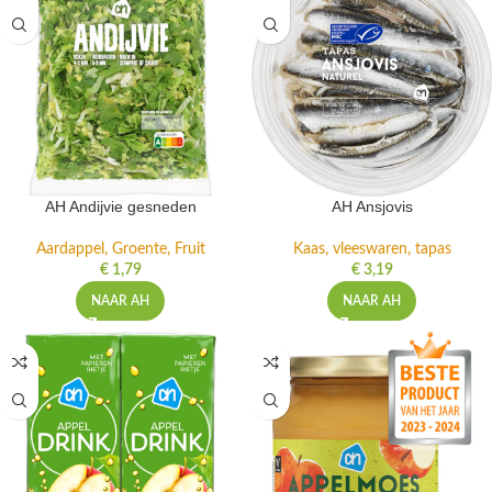
AH Andijvie gesneden
AH Ansjovis
Aardappel, Groente, Fruit
Kaas, vleeswaren, tapas
€
1,79
€
3,19
NAAR AH
NAAR AH