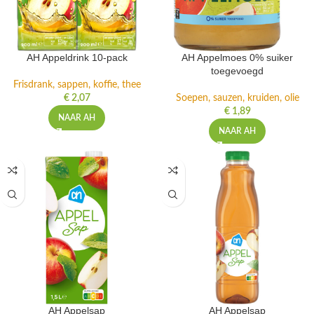
AH Appeldrink 10-pack
AH Appelmoes 0% suiker
toegevoegd
Frisdrank, sappen, koffie, thee
€
2,07
Soepen, sauzen, kruiden, olie
€
1,89
NAAR AH
NAAR AH
AH Appelsap
AH Appelsap