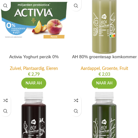
Activia Yoghurt perzik 0%
AH 80% groentesap komkommer
Zuivel, Plantaardig, Eieren
Aardappel, Groente, Fruit
€
2,79
€
2,03
NAAR AH
NAAR AH