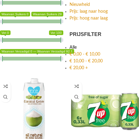
Nieuwheid
Prijs: laag naar hoog
Waarvan Suikers 0
Waarvan Suikers 29
Prijs: hoog naar laag
Vet 0
Vet 100
PRIJSFILTER
Alle
Waarvan Verzadigd 0 — Waarvan Verzadigd 92.1
€
0,00
-
€
10,00
€
10,00
-
€
20,00
€
20,00
+