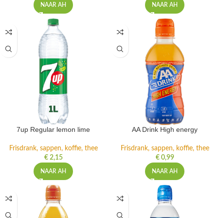
NAAR AH
NAAR AH
7up Regular lemon lime
AA Drink High energy
Frisdrank, sappen, koffie, thee
Frisdrank, sappen, koffie, thee
€
2,15
€
0,99
NAAR AH
NAAR AH