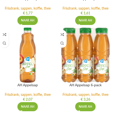
Frisdrank, sappen, koffie, thee
Frisdrank, sappen, koffie, thee
€
1,77
€
1,61
NAAR AH
NAAR AH
AH Appelsap
AH Appelsap 6-pack
Frisdrank, sappen, koffie, thee
Frisdrank, sappen, koffie, thee
€
2,07
€
3,26
NAAR AH
NAAR AH