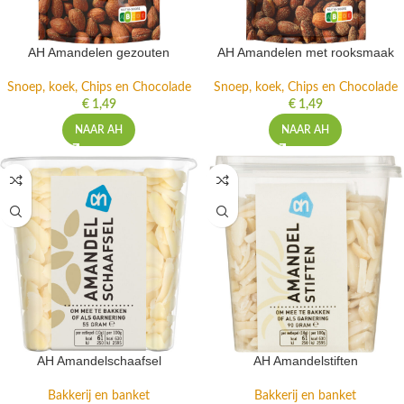
AH Amandelen gezouten
AH Amandelen met rooksmaak
Snoep, koek, Chips en Chocolade
Snoep, koek, Chips en Chocolade
€
1,49
€
1,49
NAAR AH
NAAR AH
AH Amandelschaafsel
AH Amandelstiften
Bakkerij en banket
Bakkerij en banket