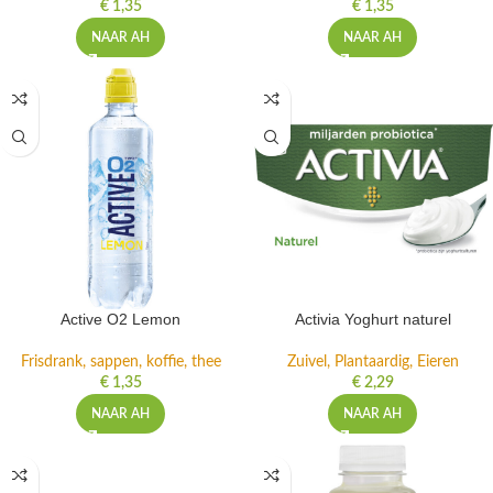
€
1,35
€
1,35
NAAR AH
NAAR AH
Active O2 Lemon
Activia Yoghurt naturel
Frisdrank, sappen, koffie, thee
Zuivel, Plantaardig, Eieren
€
1,35
€
2,29
NAAR AH
NAAR AH