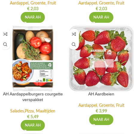
Aardappel, Groente, Fruit
Aardappel, Groente, Fruit
€
2,03
€
2,03
NAAR AH
NAAR AH
AH Aardappelburgers courgette
AH Aardbeien
verspakket
Aardappel, Groente, Fruit
Salades,Pizza, Maaltijden
€
3,99
€
5,49
NAAR AH
NAAR AH