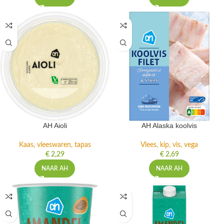
AH Aioli
AH Alaska koolvis
Kaas, vleeswaren, tapas
Vlees, kip, vis, vega
€
2,29
€
2,69
NAAR AH
NAAR AH