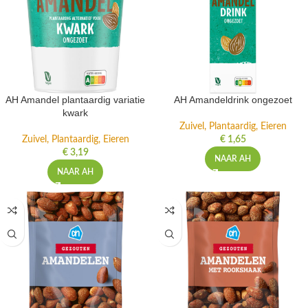
AH Amandel plantaardig variatie
AH Amandeldrink ongezoet
kwark
Zuivel, Plantaardig, Eieren
Zuivel, Plantaardig, Eieren
€
1,65
€
3,19
NAAR AH
NAAR AH