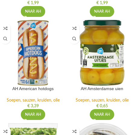
€
1,99
€
1,99
NAAR AH
NAAR AH
AH American hotdogs
AH Amsterdamse uien
Soepen, sauzen, kruiden, olie
Soepen, sauzen, kruiden, olie
€
3,39
€
0,65
NAAR AH
NAAR AH