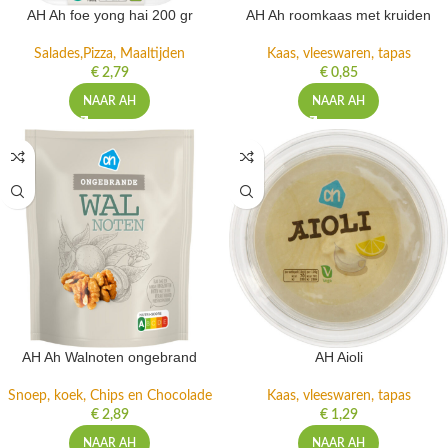
AH Ah foe yong hai 200 gr
AH Ah roomkaas met kruiden
Salades,Pizza, Maaltijden
Kaas, vleeswaren, tapas
€
2,79
€
0,85
NAAR AH
NAAR AH
AH Ah Walnoten ongebrand
AH Aioli
Snoep, koek, Chips en Chocolade
Kaas, vleeswaren, tapas
€
2,89
€
1,29
NAAR AH
NAAR AH