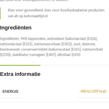
aan jouw keto-voedingsbehoeften te voldoen.
Kies voor gezondheid, kies voor koolhydraatarme producten
van ah op ketomaaltijd.nl
Ingrediënten
Ingrediënten: 94% kippenvlees, antioxidant (kaliumlactaat [E326],
natriumlactaat [E325], natriumascorbaat [E301]), zout, dextrose,
bamboevezel, conserveermiddel (kaliumacetaat [E261], natriumnitriet
[E250]), stabilisator (carrageen [E407], difosfaat [E450
Extra informatie
ENERGIE
460 kJ (109 kcal)