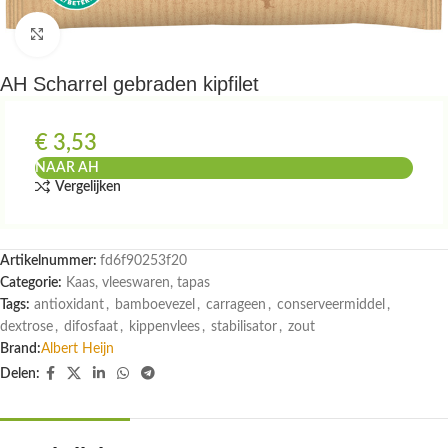
Klik om te vergroten
AH Scharrel gebraden kipfilet
€
3,53
NAAR AH
Vergelijken
Artikelnummer:
fd6f90253f20
Categorie:
Kaas, vleeswaren, tapas
Tags:
antioxidant
,
bamboevezel
,
carrageen
,
conserveermiddel
,
dextrose
,
difosfaat
,
kippenvlees
,
stabilisator
,
zout
Brand:
Albert Heijn
Delen: