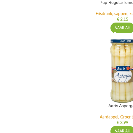
7up Regular lemo
Frisdrank, sappen, ko
€
2,15
NAAR AH
Aarts Asperg
Aardappel, Groente
€
3,99
NAAR AH