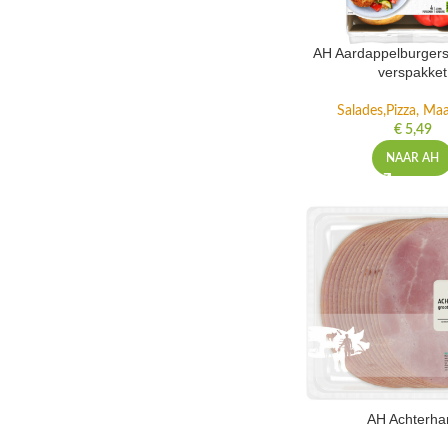
AH Aardappelburgers
verspakket
Salades,Pizza, Maa
€
5,49
NAAR AH
AH Achterh