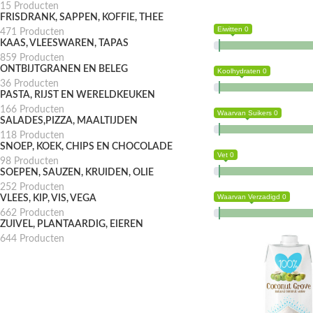
15 Producten
FRISDRANK, SAPPEN, KOFFIE, THEE
Eiwitten 0
471 Producten
KAAS, VLEESWAREN, TAPAS
859 Producten
ONTBIJTGRANEN EN BELEG
Koolhydraten 0
36 Producten
PASTA, RIJST EN WERELDKEUKEN
166 Producten
Waarvan Suikers 0
SALADES,PIZZA, MAALTIJDEN
118 Producten
SNOEP, KOEK, CHIPS EN CHOCOLADE
Vet 0
98 Producten
SOEPEN, SAUZEN, KRUIDEN, OLIE
252 Producten
Waarvan Verzadigd 0
VLEES, KIP, VIS, VEGA
662 Producten
ZUIVEL, PLANTAARDIG, EIEREN
644 Producten