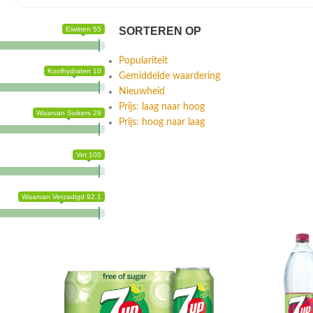
Eiwitten 55
SORTEREN OP
Populariteit
Koolhydraten 10
Gemiddelde waardering
Nieuwheid
Prijs: laag naar hoog
Waarvan Suikers 29
Prijs: hoog naar laag
Vet 100
Waarvan Verzadigd 92.1