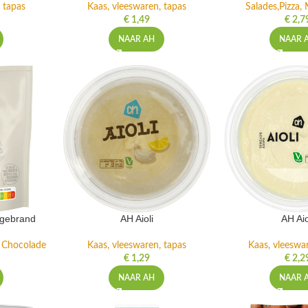
 tapas
Kaas, vleeswaren, tapas
Salades,Pizza, 
€
1,49
€
2,7
NAAR AH
NAAR 
ngebrand
AH Aioli
AH Aio
n Chocolade
Kaas, vleeswaren, tapas
Kaas, vleeswa
€
1,29
€
2,2
NAAR AH
NAAR 