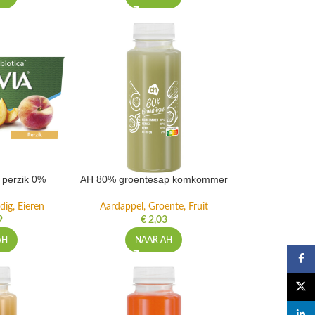
t perzik 0%
AH 80% groentesap komkommer
dig, Eieren
Aardappel, Groente, Fruit
9
€
2,03
AH
NAAR AH
Faceb
X