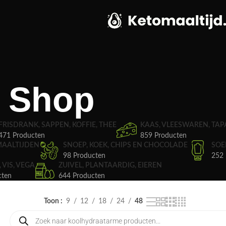
Shop
FRISDRANK, SAPPEN, KOFFIE, THEE
KAAS, VLEESWAREN, TAP
471 Producten
859 Producten
MAALTIJDEN
SNOEP, KOEK, CHIPS EN CHOCOLADE
SOE
98 Producten
252 
, VIS, VEGA
ZUIVEL, PLANTAARDIG, EIEREN
cten
644 Producten
Toon
9
12
18
24
48