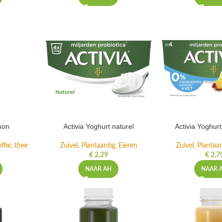
mon
Activia Yoghurt naturel
Activia Yoghur
ffie, thee
Zuivel, Plantaardig, Eieren
Zuivel, Plantaar
€
2,29
€
2,7
NAAR AH
NAAR 