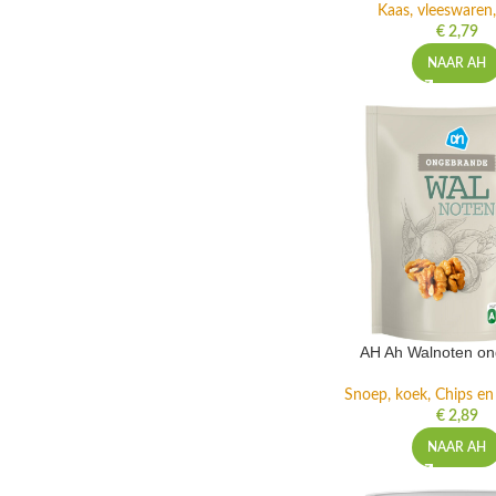
Kaas, vleeswaren,
€
2,79
NAAR AH
AH Ah Walnoten o
Snoep, koek, Chips e
€
2,89
NAAR AH