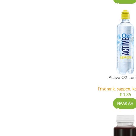
Active O2 Le
Frisdrank, sappen, ko
€
1,35
NAAR AH