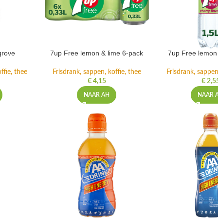
grove
7up Free lemon & lime 6-pack
7up Free lemon 
ffie, thee
Frisdrank, sappen, koffie, thee
Frisdrank, sappen,
€
4,15
€
2,5
NAAR AH
NAAR 