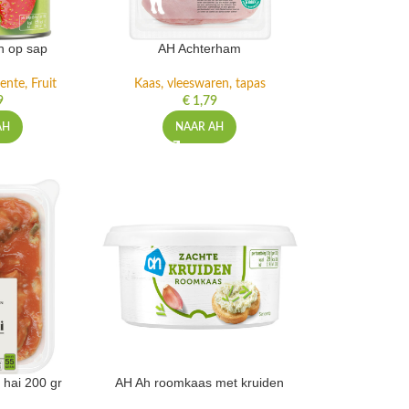
n op sap
AH Achterham
ente, Fruit
Kaas, vleeswaren, tapas
9
€
1,79
AH
NAAR AH
 hai 200 gr
AH Ah roomkaas met kruiden