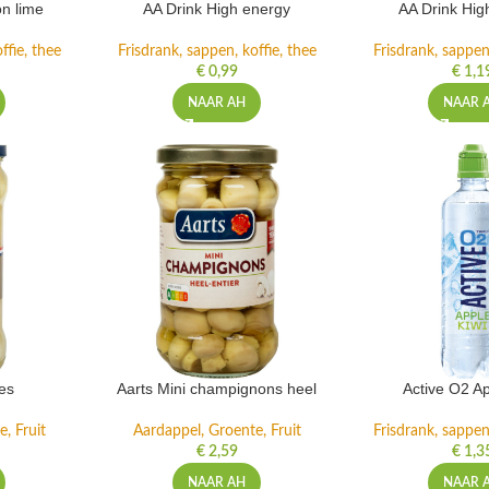
n lime
AA Drink High energy
AA Drink Hig
ffie, thee
Frisdrank, sappen, koffie, thee
Frisdrank, sappen,
€
0,99
€
1,1
NAAR AH
NAAR 
es
Aarts Mini champignons heel
Active O2 Ap
, Fruit
Aardappel, Groente, Fruit
Frisdrank, sappen,
€
2,59
€
1,3
NAAR AH
NAAR 