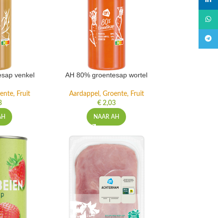
linked
What
Teleg
sap venkel
AH 80% groentesap wortel
ente, Fruit
Aardappel, Groente, Fruit
3
€
2,03
AH
NAAR AH