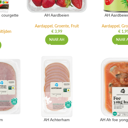
 courgette
AH Aardbeien
AH Aardbeie
Aardappel, Groente, Fruit
Aardappel, Gro
ltijden
€
3,99
€
1,9
NAAR AH
NAAR 
am
AH Achterham
AH Ah foe yong