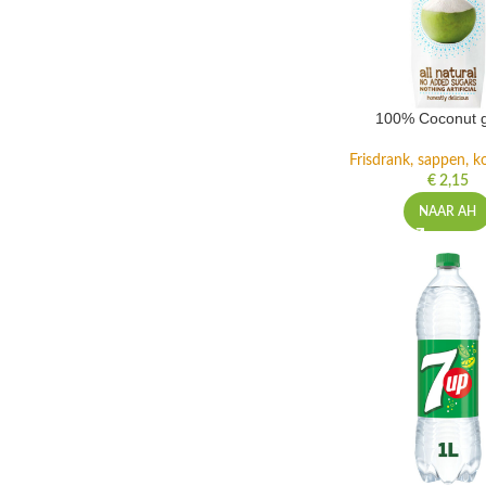
100% Coconut 
Frisdrank, sappen, ko
€
2,15
NAAR AH