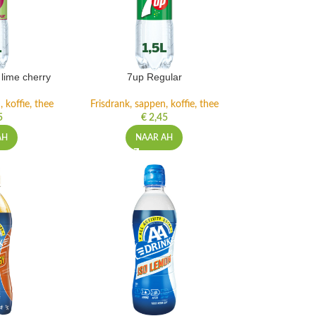
lime cherry
7up Regular
 koffie, thee
Frisdrank, sappen, koffie, thee
5
€
2,45
AH
NAAR AH