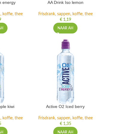
h energy
AA Drink Iso lemon
 koffie, thee
Frisdrank, sappen, koffie, thee
9
€
1,19
AH
NAAR AH
ple kiwi
Active O2 Iced berry
 koffie, thee
Frisdrank, sappen, koffie, thee
5
€
1,35
AH
NAAR AH