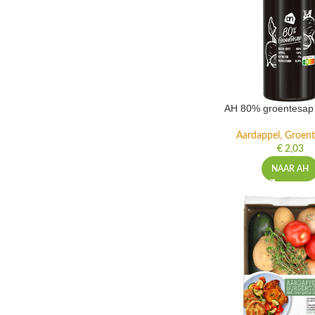
AH 80% groentesap 
Aardappel, Groente
€
2,03
NAAR AH