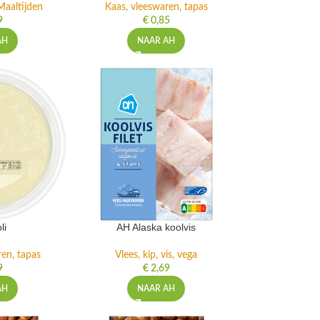
Maaltijden
Kaas, vleeswaren, tapas
9
€
0,85
AH
NAAR AH
li
AH Alaska koolvis
ren, tapas
Vlees, kip, vis, vega
9
€
2,69
AH
NAAR AH