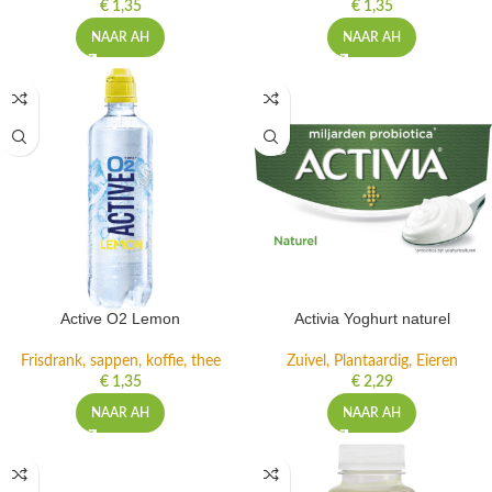
€
1,35
€
1,35
NAAR AH
NAAR AH
Active O2 Lemon
Activia Yoghurt naturel
Frisdrank, sappen, koffie, thee
Zuivel, Plantaardig, Eieren
€
1,35
€
2,29
NAAR AH
NAAR AH