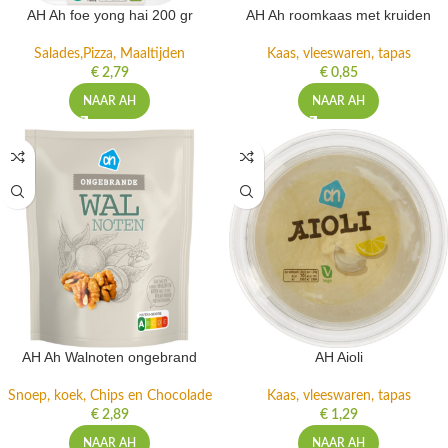
AH Ah foe yong hai 200 gr
AH Ah roomkaas met kruiden
Salades,Pizza, Maaltijden
Kaas, vleeswaren, tapas
€
2,79
€
0,85
NAAR AH
NAAR AH
AH Ah Walnoten ongebrand
AH Aioli
Snoep, koek, Chips en Chocolade
Kaas, vleeswaren, tapas
€
2,89
€
1,29
NAAR AH
NAAR AH