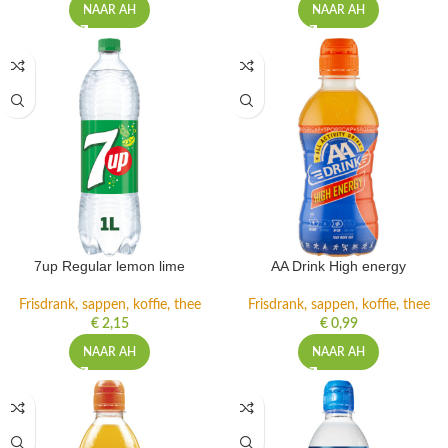
NAAR AH
NAAR AH
7up Regular lemon lime
AA Drink High energy
Frisdrank, sappen, koffie, thee
Frisdrank, sappen, koffie, thee
€
2,15
€
0,99
NAAR AH
NAAR AH