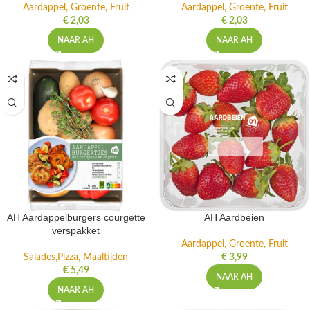
Aardappel, Groente, Fruit
Aardappel, Groente, Fruit
€
2,03
€
2,03
NAAR AH
NAAR AH
AH Aardappelburgers courgette
AH Aardbeien
verspakket
Aardappel, Groente, Fruit
Salades,Pizza, Maaltijden
€
3,99
€
5,49
NAAR AH
NAAR AH