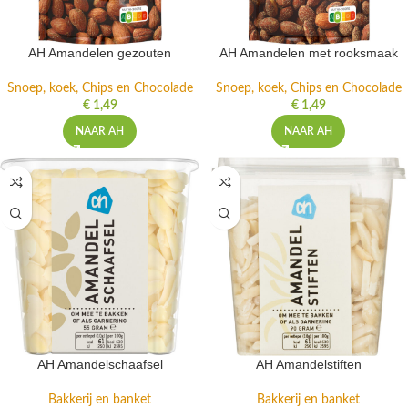
AH Amandelen gezouten
AH Amandelen met rooksmaak
Snoep, koek, Chips en Chocolade
Snoep, koek, Chips en Chocolade
€
1,49
€
1,49
NAAR AH
NAAR AH
AH Amandelschaafsel
AH Amandelstiften
Bakkerij en banket
Bakkerij en banket