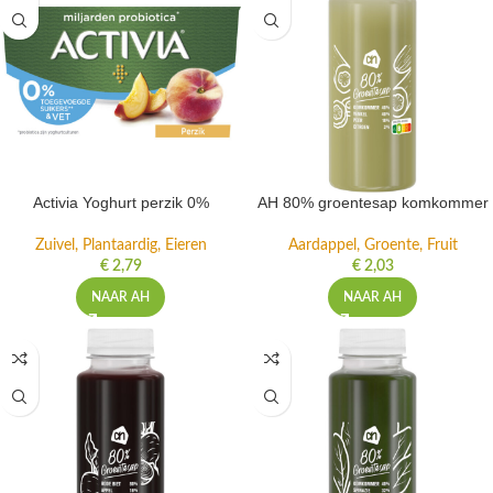
Activia Yoghurt perzik 0%
AH 80% groentesap komkommer
Zuivel, Plantaardig, Eieren
Aardappel, Groente, Fruit
€
2,79
€
2,03
NAAR AH
NAAR AH