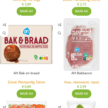
Vlees, kip, vis, vega
Zuivel, Plantaardig, Eieren
€
3,89
€
2,75
NAAR AH
NAAR AH
AH Bak en braad
AH Bakbacon
Zuivel, Plantaardig, Eieren
Kaas, vleeswaren, tapas
€
0,89
€
2,99
NAAR AH
NAAR AH