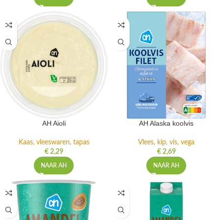
AH Aioli
AH Alaska koolvis
Kaas, vleeswaren, tapas
Vlees, kip, vis, vega
€
2,29
€
2,69
NAAR AH
NAAR AH