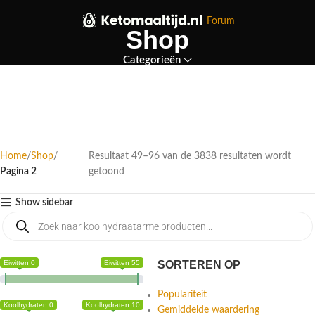
Forum
Shop
Categorieën
Home
Shop
Resultaat 49–96 van de 3838 resultaten wordt
Pagina 2
getoond
Show sidebar
Eiwitten 0
Eiwitten 55
SORTEREN OP
Populariteit
Koolhydraten 0
Koolhydraten 10
Gemiddelde waardering