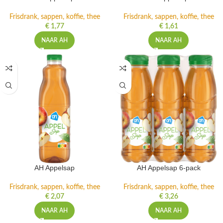
Frisdrank, sappen, koffie, thee
Frisdrank, sappen, koffie, thee
€
1,77
€
1,61
NAAR AH
NAAR AH
AH Appelsap
AH Appelsap 6-pack
Frisdrank, sappen, koffie, thee
Frisdrank, sappen, koffie, thee
€
2,07
€
3,26
NAAR AH
NAAR AH