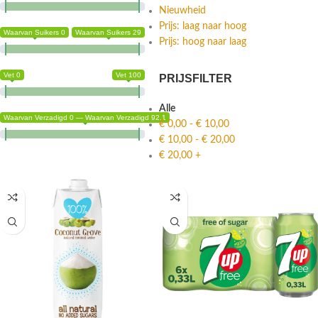
Nieuwheid
Prijs: laag naar hoog
Waarvan Suikers 0
Waarvan Suikers 29
Prijs: hoog naar laag
Vet 0
Vet 100
PRIJSFILTER
Alle
Waarvan Verzadigd 0 — Waarvan Verzadigd 92.1
€
0,00
-
€
10,00
€
10,00
-
€
20,00
€
20,00
+