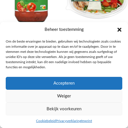
AH Basilicum pastasaus
AH Basis maaltijdsalade gegrilde
Beheer toestemming
kip
Pasta, rijst en wereldkeuken
Om de beste ervaringen te bieden, gebruiken wij technologieën zoals cookies
€
1,59
Salades,Pizza, Maaltijden
om informatie over je apparaat op te slaan en/of te raadplegen. Door in te
€
3,39
NAAR AH
stemmen met deze technologieën kunnen wij gegevens zoals surfgedrag of
NAAR AH
unieke ID's op deze site verwerken. Als je geen toestemming geeft of uw
toestemming intrekt, kan dit een nadelige invloed hebben op bepaalde
functies en mogelijkheden.
Accepteren
Weiger
Bekijk voorkeuren
Cookiebeleid
Privacyverklaring
Imprint
inkel op
Filters