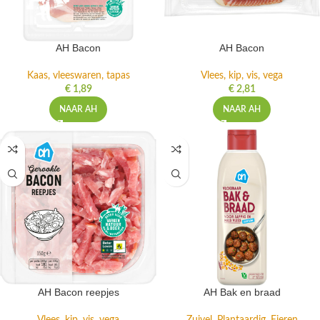
AH Bacon
AH Bacon
Kaas, vleeswaren, tapas
Vlees, kip, vis, vega
€
1,89
€
2,81
NAAR AH
NAAR AH
AH Bacon reepjes
AH Bak en braad