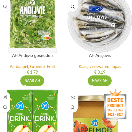
AH Andijvie gesneden
AH Ansjovis
Aardappel, Groente, Fruit
Kaas, vleeswaren, tapas
€
1,79
€
3,19
NAAR AH
NAAR AH