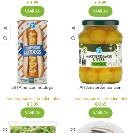
€
1,99
€
1,99
NAAR AH
NAAR AH
AH American hotdogs
AH Amsterdamse uien
Soepen, sauzen, kruiden, olie
Soepen, sauzen, kruiden, olie
€
3,39
€
0,65
NAAR AH
NAAR AH