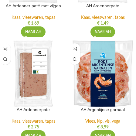
AH Ardenner paté met vijgen
AH Ardennerpate
Kaas, vleeswaren, tapas
Kaas, vleeswaren, tapas
€
1,69
€
1,49
NAAR AH
NAAR AH
AH Ardennerpate
AH Argentijnse garnaal
Kaas, vleeswaren, tapas
Vlees, kip, vis, vega
€
2,75
€
8,99
NAAR AH
NAAR AH