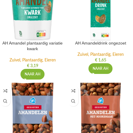
AH Amandel plantaardig variatie
AH Amandeldrink ongezoet
kwark
Zuivel, Plantaardig, Eieren
Zuivel, Plantaardig, Eieren
€
1,65
€
3,19
NAAR AH
NAAR AH