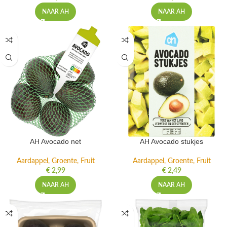
NAAR AH
NAAR AH
AH Avocado net
AH Avocado stukjes
Aardappel, Groente, Fruit
Aardappel, Groente, Fruit
€
2,99
€
2,49
NAAR AH
NAAR AH