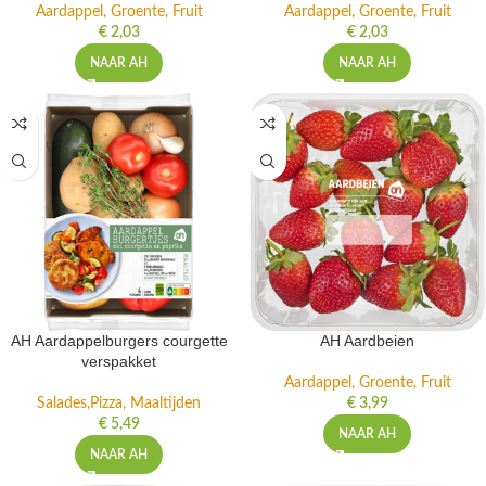
Aardappel, Groente, Fruit
Aardappel, Groente, Fruit
€
2,03
€
2,03
NAAR AH
NAAR AH
AH Aardappelburgers courgette
AH Aardbeien
verspakket
Aardappel, Groente, Fruit
Salades,Pizza, Maaltijden
€
3,99
€
5,49
NAAR AH
NAAR AH