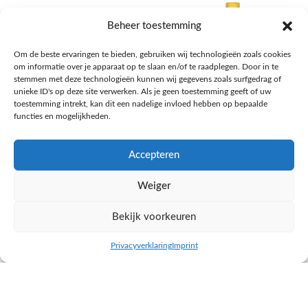
Beheer toestemming
Om de beste ervaringen te bieden, gebruiken wij technologieën zoals cookies
om informatie over je apparaat op te slaan en/of te raadplegen. Door in te
stemmen met deze technologieën kunnen wij gegevens zoals surfgedrag of
unieke ID's op deze site verwerken. Als je geen toestemming geeft of uw
toestemming intrekt, kan dit een nadelige invloed hebben op bepaalde
functies en mogelijkheden.
Accepteren
AH Appelsap 6-pack
AH Arachide olie
Weiger
Frisdrank, sappen, koffie, thee
Pasta, rijst en wereldkeuken
€
1,66
€
4,49
Bekijk voorkeuren
NAAR AH
NAAR AH
Privacyverklaring
Imprint
inkel op
Filters