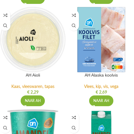
AH Aioli
AH Alaska koolvis
Kaas, vleeswaren, tapas
Vlees, kip, vis, vega
€
2,29
€
2,69
NAAR AH
NAAR AH