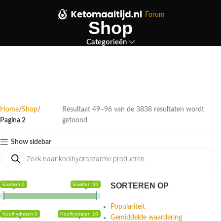
Forum
Shop
Categorieën
Home
Shop
Resultaat 49–96 van de 3838 resultaten wordt
Pagina 2
getoond
Show sidebar
Eiwitten 0
Eiwitten 55
SORTEREN OP
Populariteit
Koolhydraten 0
Koolhydraten 10
Gemiddelde waardering