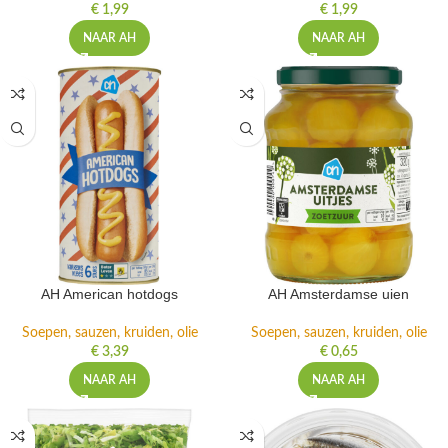
€
1,99
€
1,99
NAAR AH
NAAR AH
AH American hotdogs
AH Amsterdamse uien
Soepen, sauzen, kruiden, olie
Soepen, sauzen, kruiden, olie
€
3,39
€
0,65
NAAR AH
NAAR AH