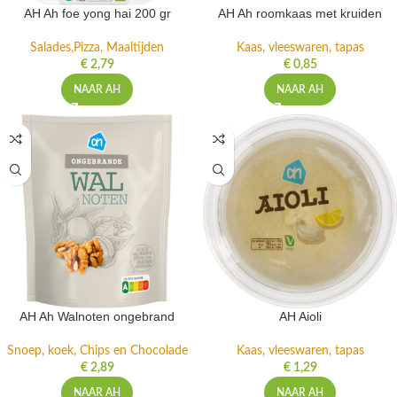
AH Ah foe yong hai 200 gr
AH Ah roomkaas met kruiden
Salades,Pizza, Maaltijden
Kaas, vleeswaren, tapas
€
2,79
€
0,85
NAAR AH
NAAR AH
AH Ah Walnoten ongebrand
AH Aioli
Snoep, koek, Chips en Chocolade
Kaas, vleeswaren, tapas
€
2,89
€
1,29
NAAR AH
NAAR AH