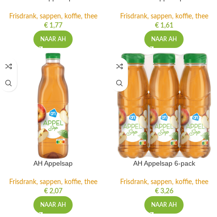
Frisdrank, sappen, koffie, thee
Frisdrank, sappen, koffie, thee
€
1,77
€
1,61
NAAR AH
NAAR AH
AH Appelsap
AH Appelsap 6-pack
Frisdrank, sappen, koffie, thee
Frisdrank, sappen, koffie, thee
€
2,07
€
3,26
NAAR AH
NAAR AH