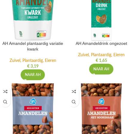
AH Amandel plantaardig variatie
AH Amandeldrink ongezoet
kwark
Zuivel, Plantaardig, Eieren
Zuivel, Plantaardig, Eieren
€
1,65
€
3,19
NAAR AH
NAAR AH