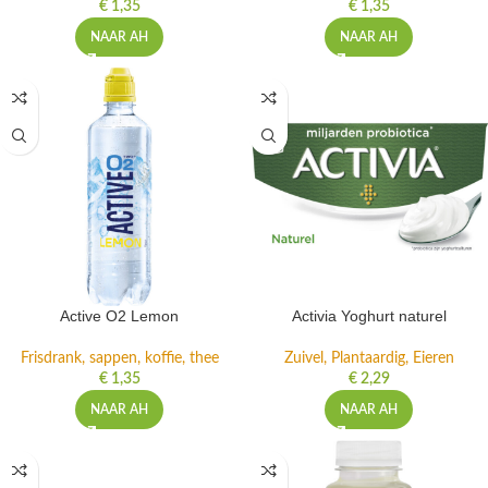
€
1,35
€
1,35
NAAR AH
NAAR AH
Active O2 Lemon
Activia Yoghurt naturel
Frisdrank, sappen, koffie, thee
Zuivel, Plantaardig, Eieren
€
1,35
€
2,29
NAAR AH
NAAR AH