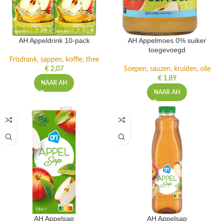
AH Appeldrink 10-pack
AH Appelmoes 0% suiker
toegevoegd
Frisdrank, sappen, koffie, thee
€
2,07
Soepen, sauzen, kruiden, olie
€
1,89
NAAR AH
NAAR AH
AH Appelsap
AH Appelsap