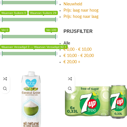
Nieuwheid
Prijs: laag naar hoog
Waarvan Suikers 0
Waarvan Suikers 29
Prijs: hoog naar laag
Vet 0
Vet 100
PRIJSFILTER
Alle
Waarvan Verzadigd 0 — Waarvan Verzadigd 92.1
€
0,00
-
€
10,00
€
10,00
-
€
20,00
€
20,00
+