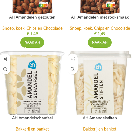
AH Amandelen gezouten
AH Amandelen met rooksmaak
Snoep, koek, Chips en Chocolade
Snoep, koek, Chips en Chocolade
€
1,49
€
1,49
NAAR AH
NAAR AH
AH Amandelschaafsel
AH Amandelstiften
Bakkerij en banket
Bakkerij en banket