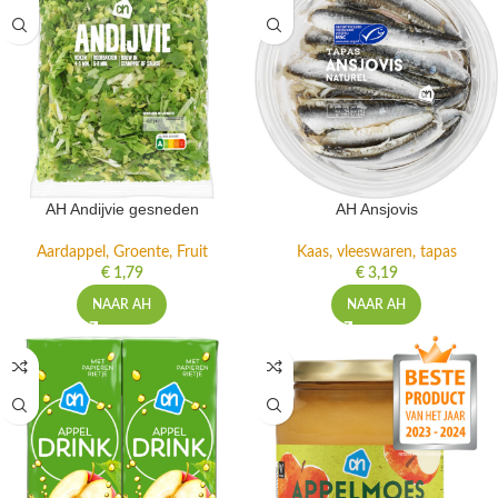
AH Andijvie gesneden
AH Ansjovis
Aardappel, Groente, Fruit
Kaas, vleeswaren, tapas
€
1,79
€
3,19
NAAR AH
NAAR AH