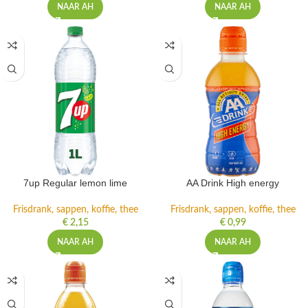
NAAR AH
NAAR AH
7up Regular lemon lime
AA Drink High energy
Frisdrank, sappen, koffie, thee
Frisdrank, sappen, koffie, thee
€
2,15
€
0,99
NAAR AH
NAAR AH