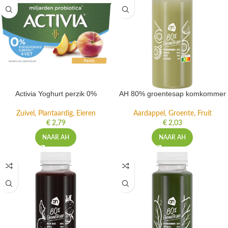
Activia Yoghurt perzik 0%
AH 80% groentesap komkommer
Zuivel, Plantaardig, Eieren
Aardappel, Groente, Fruit
€
2,79
€
2,03
NAAR AH
NAAR AH