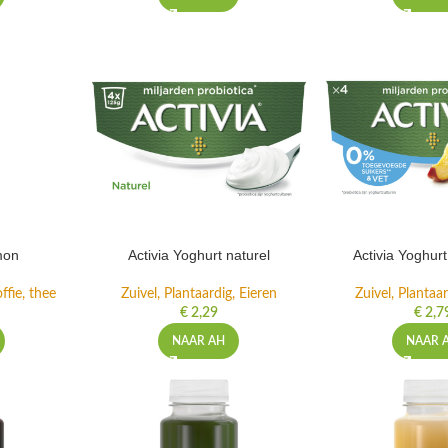
mon
Activia Yoghurt naturel
Activia Yoghur
ffie, thee
Zuivel, Plantaardig, Eieren
Zuivel, Plantaar
€
2,29
€
2,7
NAAR AH
NAAR 