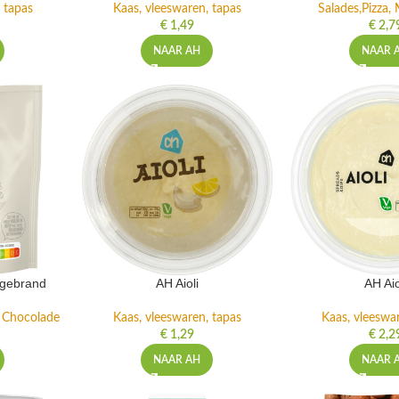
 tapas
Kaas, vleeswaren, tapas
Salades,Pizza, 
€
1,49
€
2,7
NAAR AH
NAAR 
ngebrand
AH Aioli
AH Aio
n Chocolade
Kaas, vleeswaren, tapas
Kaas, vleeswa
€
1,29
€
2,2
NAAR AH
NAAR 