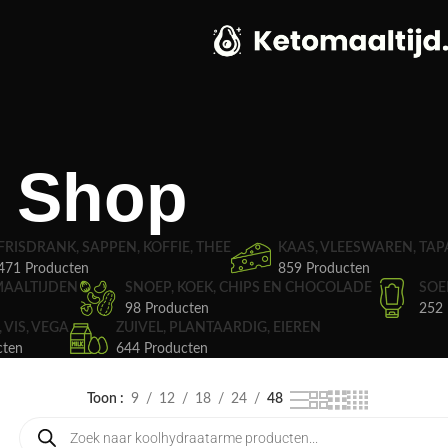
Shop
FRISDRANK, SAPPEN, KOFFIE, THEE
KAAS, VLEESWAREN, TAP
471 Producten
859 Producten
MAALTIJDEN
SNOEP, KOEK, CHIPS EN CHOCOLADE
SOE
98 Producten
252 
, VIS, VEGA
ZUIVEL, PLANTAARDIG, EIEREN
cten
644 Producten
Toon
9
12
18
24
48