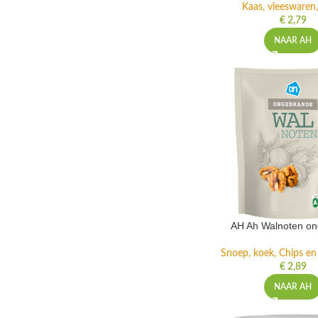
Kaas, vleeswaren,
€
2,79
NAAR AH
AH Ah Walnoten o
Snoep, koek, Chips e
€
2,89
NAAR AH