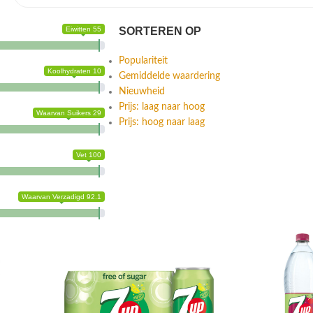
Eiwitten 55
SORTEREN OP
Populariteit
Koolhydraten 10
Gemiddelde waardering
Nieuwheid
Prijs: laag naar hoog
Waarvan Suikers 29
Prijs: hoog naar laag
Vet 100
Waarvan Verzadigd 92.1