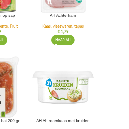
n op sap
AH Achterham
ente, Fruit
Kaas, vleeswaren, tapas
9
€
1,79
AH
NAAR AH
 hai 200 gr
AH Ah roomkaas met kruiden