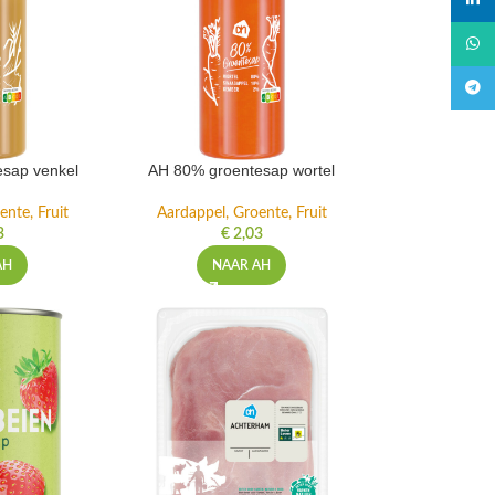
linked
What
Teleg
sap venkel
AH 80% groentesap wortel
ente, Fruit
Aardappel, Groente, Fruit
3
€
2,03
AH
NAAR AH