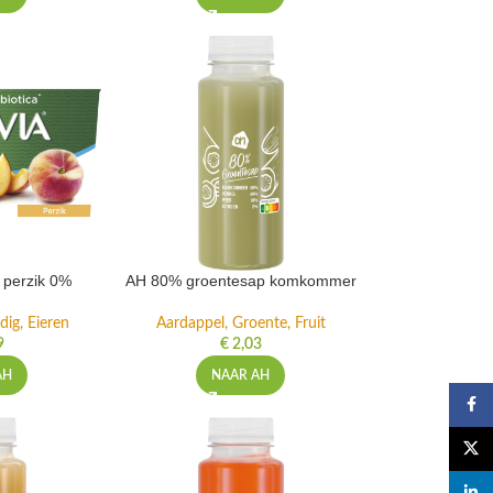
t perzik 0%
AH 80% groentesap komkommer
dig, Eieren
Aardappel, Groente, Fruit
9
€
2,03
AH
NAAR AH
Faceb
X