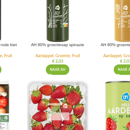
rode biet
AH 80% groentesap spinazie
AH 80% groente
, Fruit
Aardappel, Groente, Fruit
Aardappel, Gro
€
2,03
€
2,0
NAAR AH
NAAR 