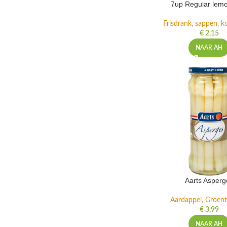
7up Regular lemo
Frisdrank, sappen, ko
€
2,15
NAAR AH
Aarts Asperg
Aardappel, Groente
€
3,99
NAAR AH