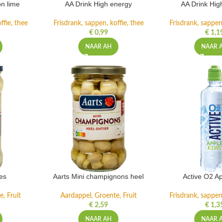
n lime
AA Drink High energy
AA Drink Hig
ffie, thee
Frisdrank, sappen, koffie, thee
Frisdrank, sappen,
€
0,99
€
1,1
NAAR AH
NAAR 
es
Aarts Mini champignons heel
Active O2 Ap
, Fruit
Aardappel, Groente, Fruit
Frisdrank, sappen,
€
2,59
€
1,3
NAAR AH
NAAR 