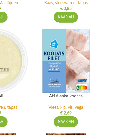
Maaltijden
Kaas, vleeswaren, tapas
9
€
0,85
AH
NAAR AH
li
AH Alaska koolvis
ren, tapas
Vlees, kip, vis, vega
9
€
2,69
AH
NAAR AH