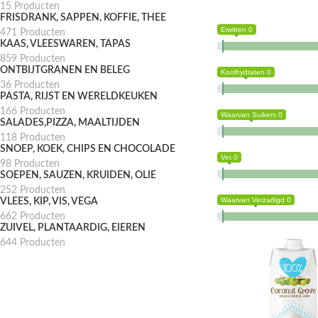
15 Producten
FRISDRANK, SAPPEN, KOFFIE, THEE
Eiwitten 0
471 Producten
KAAS, VLEESWAREN, TAPAS
859 Producten
ONTBIJTGRANEN EN BELEG
Koolhydraten 0
36 Producten
PASTA, RIJST EN WERELDKEUKEN
166 Producten
Waarvan Suikers 0
SALADES,PIZZA, MAALTIJDEN
118 Producten
SNOEP, KOEK, CHIPS EN CHOCOLADE
Vet 0
98 Producten
SOEPEN, SAUZEN, KRUIDEN, OLIE
252 Producten
Waarvan Verzadigd 0
VLEES, KIP, VIS, VEGA
662 Producten
ZUIVEL, PLANTAARDIG, EIEREN
644 Producten