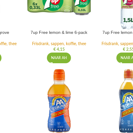
grove
7up Free lemon & lime 6-pack
7up Free lemon 
ffie, thee
Frisdrank, sappen, koffie, thee
Frisdrank, sappen,
€
4,15
€
2,5
NAAR AH
NAAR 