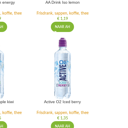
h energy
AA Drink Iso lemon
 koffie, thee
Frisdrank, sappen, koffie, thee
9
€
1,19
AH
NAAR AH
ple kiwi
Active O2 Iced berry
 koffie, thee
Frisdrank, sappen, koffie, thee
5
€
1,35
AH
NAAR AH