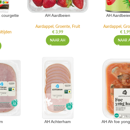
 courgette
AH Aardbeien
AH Aardbeie
Aardappel, Groente, Fruit
Aardappel, Gro
ltijden
€
3,99
€
1,9
NAAR AH
NAAR 
am
AH Achterham
AH Ah foe yong