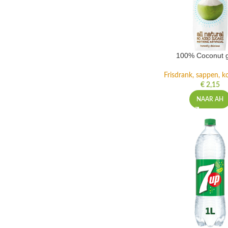
100% Coconut 
Frisdrank, sappen, ko
€
2,15
NAAR AH