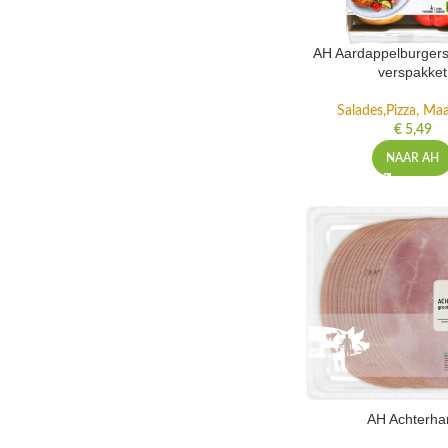
AH Aardappelburgers
verspakket
Salades,Pizza, Maa
€
5,49
NAAR AH
AH Achterh