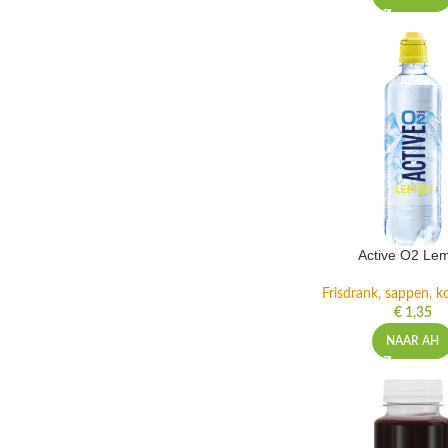
Active O2 Le
Frisdrank, sappen, ko
€
1,35
NAAR AH