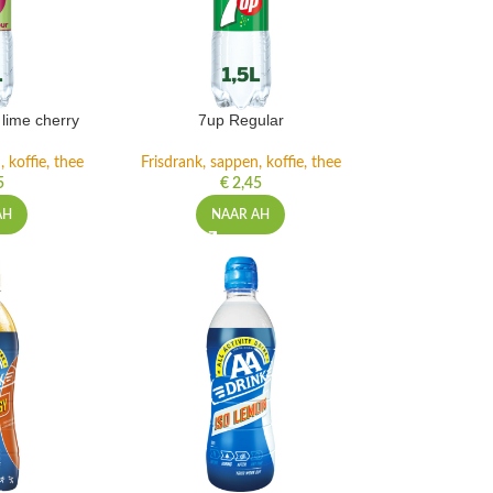
lime cherry
7up Regular
 koffie, thee
Frisdrank, sappen, koffie, thee
5
€
2,45
AH
NAAR AH