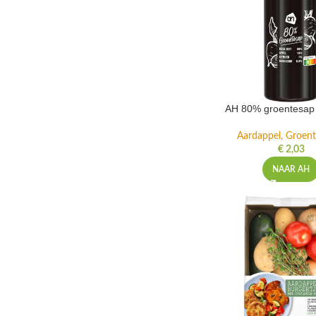
AH 80% groentesap 
Aardappel, Groente
€
2,03
NAAR AH