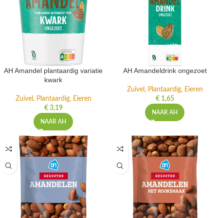
AH Amandel plantaardig variatie
AH Amandeldrink ongezoet
kwark
Zuivel, Plantaardig, Eieren
Zuivel, Plantaardig, Eieren
€
1,65
€
3,19
NAAR AH
NAAR AH