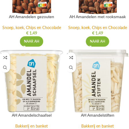
AH Amandelen gezouten
AH Amandelen met rooksmaak
Snoep, koek, Chips en Chocolade
Snoep, koek, Chips en Chocolade
€
1,49
€
1,49
NAAR AH
NAAR AH
AH Amandelschaafsel
AH Amandelstiften
Bakkerij en banket
Bakkerij en banket