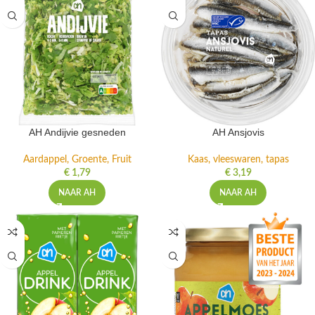
AH Andijvie gesneden
AH Ansjovis
Aardappel, Groente, Fruit
Kaas, vleeswaren, tapas
€
1,79
€
3,19
NAAR AH
NAAR AH