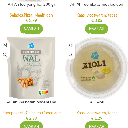
AH Ah foe yong hai 200 gr
AH Ah roomkaas met kruiden
Salades,Pizza, Maaltijden
Kaas, vleeswaren, tapas
€
2,79
€
0,85
NAAR AH
NAAR AH
AH Ah Walnoten ongebrand
AH Aioli
Snoep, koek, Chips en Chocolade
Kaas, vleeswaren, tapas
€
2,89
€
1,29
NAAR AH
NAAR AH