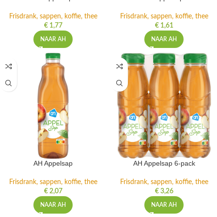
Frisdrank, sappen, koffie, thee
Frisdrank, sappen, koffie, thee
€
1,77
€
1,61
NAAR AH
NAAR AH
AH Appelsap
AH Appelsap 6-pack
Frisdrank, sappen, koffie, thee
Frisdrank, sappen, koffie, thee
€
2,07
€
3,26
NAAR AH
NAAR AH