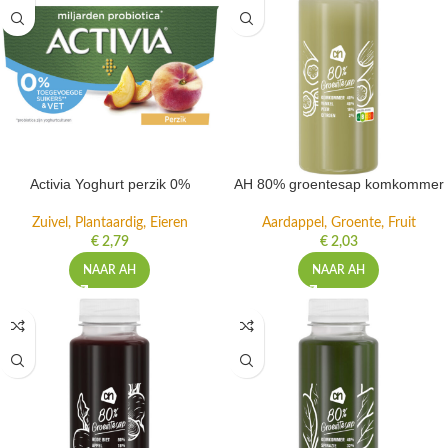
Activia Yoghurt perzik 0%
AH 80% groentesap komkommer
Zuivel, Plantaardig, Eieren
Aardappel, Groente, Fruit
€
2,79
€
2,03
NAAR AH
NAAR AH