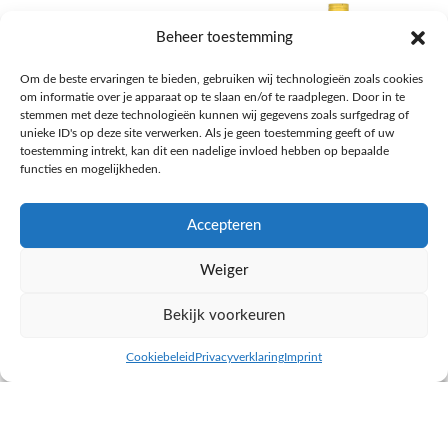
Beheer toestemming
Om de beste ervaringen te bieden, gebruiken wij technologieën zoals cookies
om informatie over je apparaat op te slaan en/of te raadplegen. Door in te
stemmen met deze technologieën kunnen wij gegevens zoals surfgedrag of
unieke ID's op deze site verwerken. Als je geen toestemming geeft of uw
toestemming intrekt, kan dit een nadelige invloed hebben op bepaalde
functies en mogelijkheden.
Accepteren
AH Appelsap 6-pack
AH Arachide olie
Weiger
Frisdrank, sappen, koffie, thee
Pasta, rijst en wereldkeuken
€
1,66
€
4,49
Bekijk voorkeuren
NAAR AH
NAAR AH
Cookiebeleid
Privacyverklaring
Imprint
inkel op
Filters