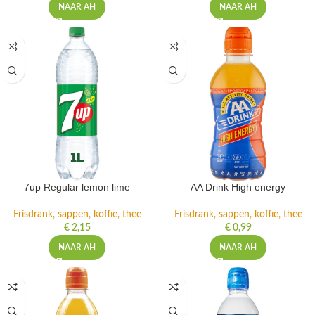
NAAR AH
NAAR AH
7up Regular lemon lime
AA Drink High energy
Frisdrank, sappen, koffie, thee
Frisdrank, sappen, koffie, thee
€
2,15
€
0,99
NAAR AH
NAAR AH