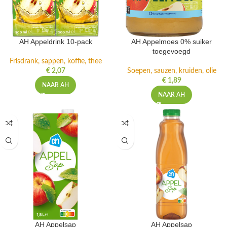
AH Appeldrink 10-pack
AH Appelmoes 0% suiker
toegevoegd
Frisdrank, sappen, koffie, thee
€
2,07
Soepen, sauzen, kruiden, olie
€
1,89
NAAR AH
NAAR AH
AH Appelsap
AH Appelsap