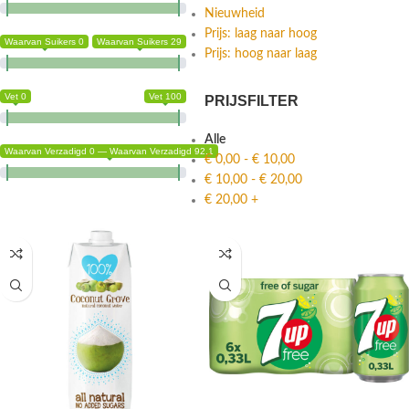
Nieuwheid
Prijs: laag naar hoog
Waarvan Suikers 0
Waarvan Suikers 29
Prijs: hoog naar laag
Vet 0
Vet 100
PRIJSFILTER
Alle
Waarvan Verzadigd 0 — Waarvan Verzadigd 92.1
€
0,00
-
€
10,00
€
10,00
-
€
20,00
€
20,00
+