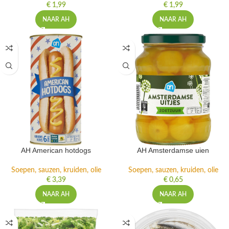
€
1,99
€
1,99
NAAR AH
NAAR AH
AH American hotdogs
AH Amsterdamse uien
Soepen, sauzen, kruiden, olie
Soepen, sauzen, kruiden, olie
€
3,39
€
0,65
NAAR AH
NAAR AH