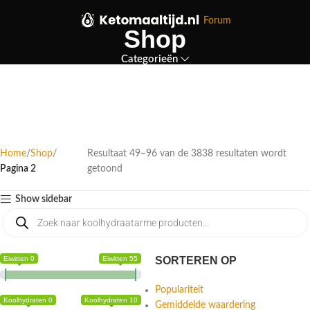
Forum
Shop
Categorieën
Home
Shop
Resultaat 49–96 van de 3838 resultaten wordt
Pagina 2
getoond
Show sidebar
Eiwitten 0
Eiwitten 55
SORTEREN OP
Populariteit
Koolhydraten 0
Koolhydraten 10
Gemiddelde waardering