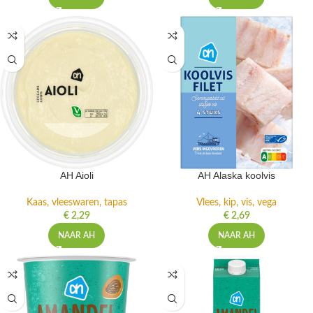
AH Aioli
AH Alaska koolvis
Kaas, vleeswaren, tapas
Vlees, kip, vis, vega
€
2,29
€
2,69
NAAR AH
NAAR AH