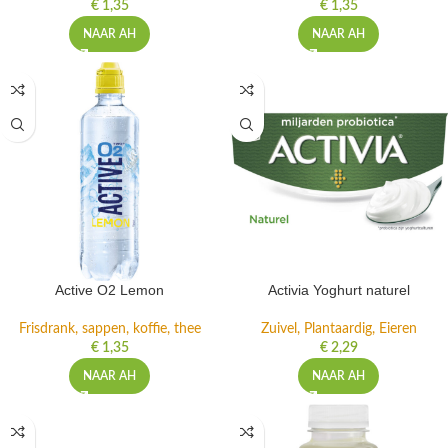
€
1,35
€
1,35
NAAR AH
NAAR AH
Active O2 Lemon
Activia Yoghurt naturel
Frisdrank, sappen, koffie, thee
Zuivel, Plantaardig, Eieren
€
1,35
€
2,29
NAAR AH
NAAR AH