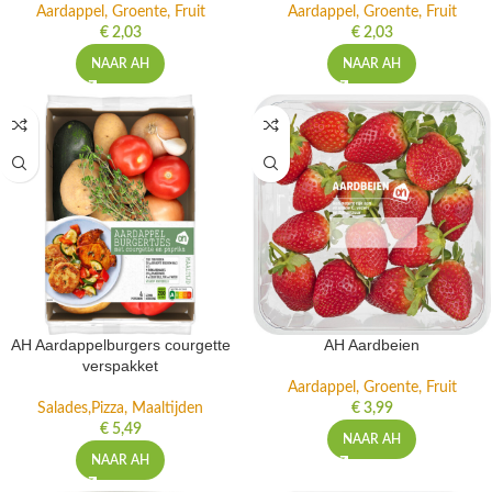
Aardappel, Groente, Fruit
Aardappel, Groente, Fruit
€
2,03
€
2,03
NAAR AH
NAAR AH
AH Aardappelburgers courgette
AH Aardbeien
verspakket
Aardappel, Groente, Fruit
Salades,Pizza, Maaltijden
€
3,99
€
5,49
NAAR AH
NAAR AH