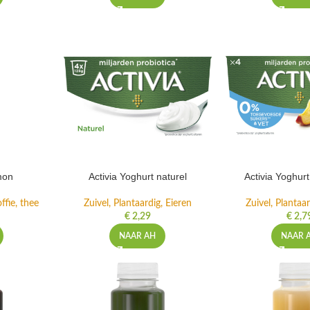
mon
Activia Yoghurt naturel
Activia Yoghur
ffie, thee
Zuivel, Plantaardig, Eieren
Zuivel, Plantaar
€
2,29
€
2,7
NAAR AH
NAAR 