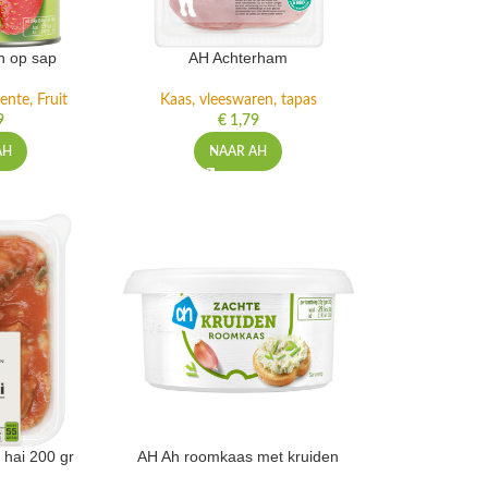
n op sap
AH Achterham
ente, Fruit
Kaas, vleeswaren, tapas
9
€
1,79
AH
NAAR AH
 hai 200 gr
AH Ah roomkaas met kruiden