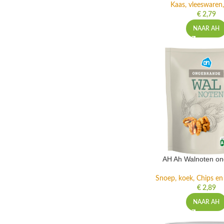
Kaas, vleeswaren,
€
2,79
NAAR AH
AH Ah Walnoten o
Snoep, koek, Chips e
€
2,89
NAAR AH