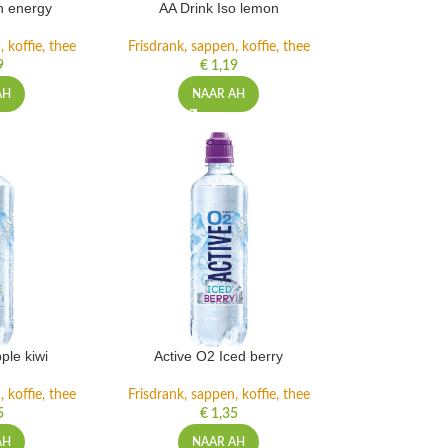
h energy
AA Drink Iso lemon
 koffie, thee
Frisdrank, sappen, koffie, thee
9
€
1,19
AH
NAAR AH
ple kiwi
Active O2 Iced berry
 koffie, thee
Frisdrank, sappen, koffie, thee
5
€
1,35
AH
NAAR AH