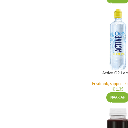
Active O2 Le
Frisdrank, sappen, ko
€
1,35
NAAR AH