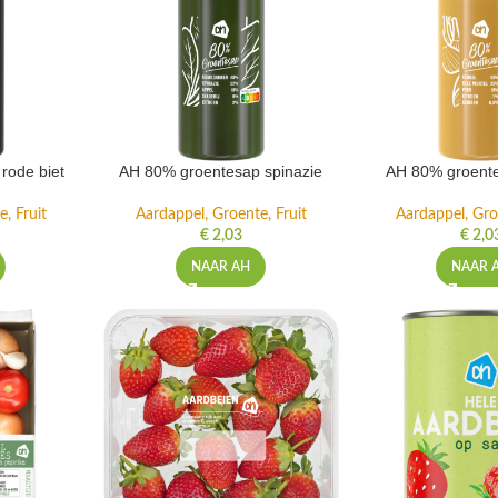
rode biet
AH 80% groentesap spinazie
AH 80% groente
, Fruit
Aardappel, Groente, Fruit
Aardappel, Gro
€
2,03
€
2,0
NAAR AH
NAAR 