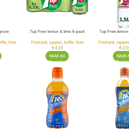
grove
7up Free lemon & lime 6-pack
7up Free lemon 
ffie, thee
Frisdrank, sappen, koffie, thee
Frisdrank, sappen,
€
4,15
€
2,5
NAAR AH
NAAR 