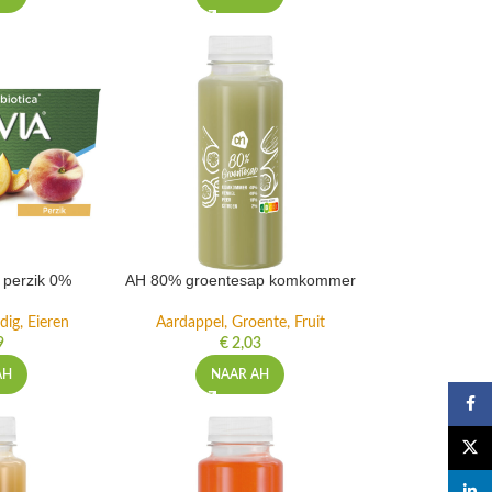
t perzik 0%
AH 80% groentesap komkommer
dig, Eieren
Aardappel, Groente, Fruit
9
€
2,03
AH
NAAR AH
Faceb
X