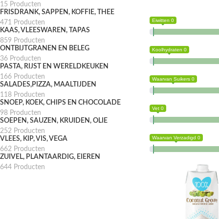
15 Producten
FRISDRANK, SAPPEN, KOFFIE, THEE
Eiwitten 0
471 Producten
KAAS, VLEESWAREN, TAPAS
859 Producten
ONTBIJTGRANEN EN BELEG
Koolhydraten 0
36 Producten
PASTA, RIJST EN WERELDKEUKEN
166 Producten
Waarvan Suikers 0
SALADES,PIZZA, MAALTIJDEN
118 Producten
SNOEP, KOEK, CHIPS EN CHOCOLADE
Vet 0
98 Producten
SOEPEN, SAUZEN, KRUIDEN, OLIE
252 Producten
Waarvan Verzadigd 0
VLEES, KIP, VIS, VEGA
662 Producten
ZUIVEL, PLANTAARDIG, EIEREN
644 Producten