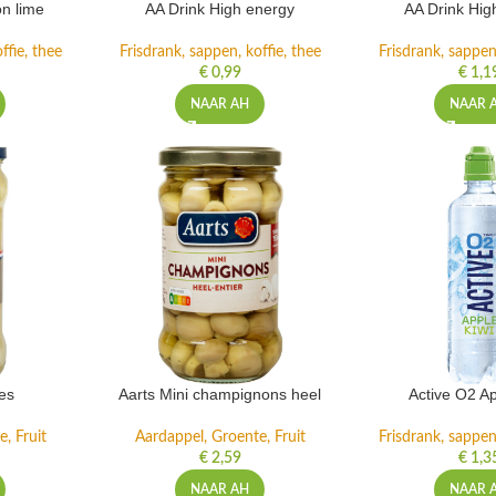
n lime
AA Drink High energy
AA Drink Hig
ffie, thee
Frisdrank, sappen, koffie, thee
Frisdrank, sappen,
€
0,99
€
1,1
NAAR AH
NAAR 
es
Aarts Mini champignons heel
Active O2 Ap
, Fruit
Aardappel, Groente, Fruit
Frisdrank, sappen,
€
2,59
€
1,3
NAAR AH
NAAR 