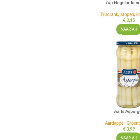
7up Regular lemo
Frisdrank, sappen, ko
€
2,15
NAAR AH
Aarts Asperg
Aardappel, Groente
€
3,99
NAAR AH