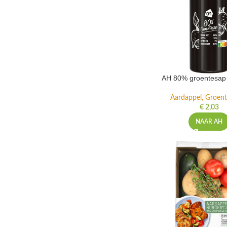
AH 80% groentesap 
Aardappel, Groente
€
2,03
NAAR AH