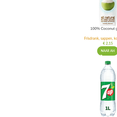
100% Coconut 
Frisdrank, sappen, ko
€
2,15
NAAR AH