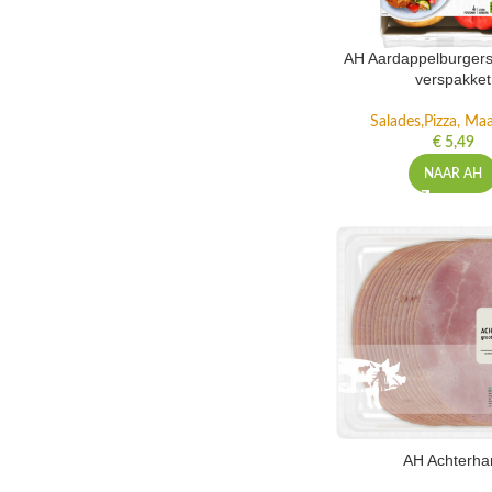
AH Aardappelburgers
verspakket
Salades,Pizza, Maa
€
5,49
NAAR AH
AH Achterh