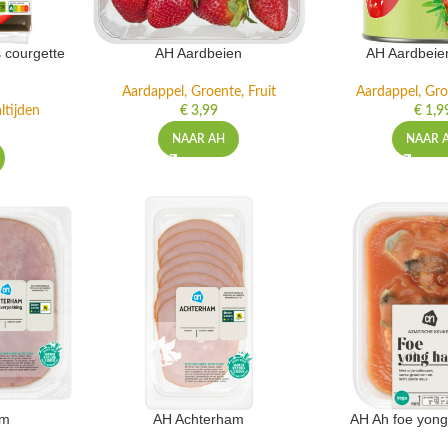
 courgette
AH Aardbeien
AH Aardbeie
Aardappel, Groente, Fruit
Aardappel, Gro
ltijden
€
3,99
€
1,9
NAAR AH
NAAR 
am
AH Achterham
AH Ah foe yong