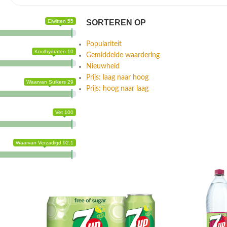
Eiwitten 55
SORTEREN OP
Populariteit
Koolhydraten 10
Gemiddelde waardering
Nieuwheid
Prijs: laag naar hoog
Waarvan Suikers 29
Prijs: hoog naar laag
Vet 100
Waarvan Verzadigd 92.1