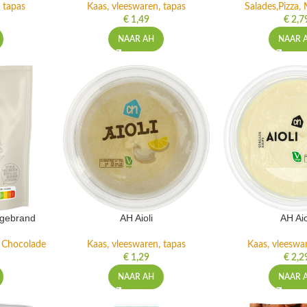
 tapas
Kaas, vleeswaren, tapas
Salades,Pizza, 
€
1,49
€
2,7
NAAR AH
NAAR 
ngebrand
AH Aioli
AH Aio
n Chocolade
Kaas, vleeswaren, tapas
Kaas, vleeswa
€
1,29
€
2,2
NAAR AH
NAAR 