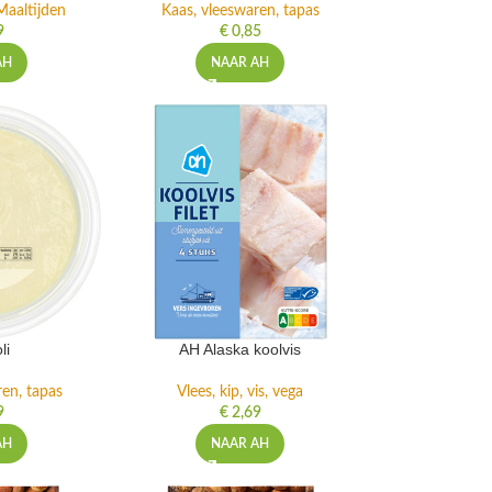
Maaltijden
Kaas, vleeswaren, tapas
9
€
0,85
AH
NAAR AH
li
AH Alaska koolvis
ren, tapas
Vlees, kip, vis, vega
9
€
2,69
AH
NAAR AH