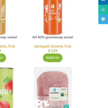
linked
What
Teleg
sap venkel
AH 80% groentesap wortel
ente, Fruit
Aardappel, Groente, Fruit
3
€
2,03
AH
NAAR AH