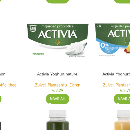
mon
Activia Yoghurt naturel
Activia Yoghur
ffie, thee
Zuivel, Plantaardig, Eieren
Zuivel, Plantaar
€
2,29
€
2,7
NAAR AH
NAAR 