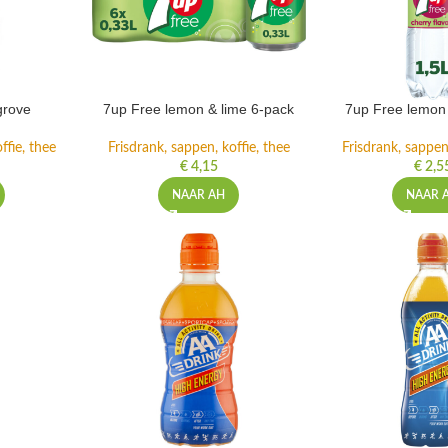
grove
7up Free lemon & lime 6-pack
7up Free lemon 
ffie, thee
Frisdrank, sappen, koffie, thee
Frisdrank, sappen,
€
4,15
€
2,5
NAAR AH
NAAR 