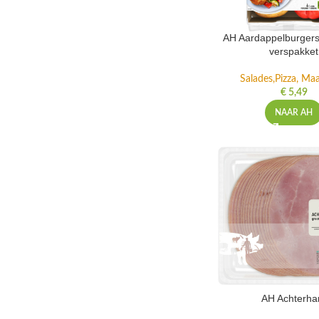
AH Aardappelburgers
verspakket
Salades,Pizza, Maa
€
5,49
NAAR AH
AH Achterh