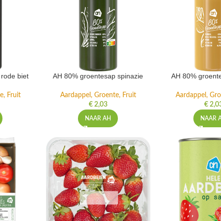
rode biet
AH 80% groentesap spinazie
AH 80% groente
, Fruit
Aardappel, Groente, Fruit
Aardappel, Gro
€
2,03
€
2,0
NAAR AH
NAAR 