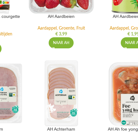
 courgette
AH Aardbeien
AH Aardbeie
Aardappel, Groente, Fruit
Aardappel, Gro
ltijden
€
3,99
€
1,9
NAAR AH
NAAR 
am
AH Achterham
AH Ah foe yong