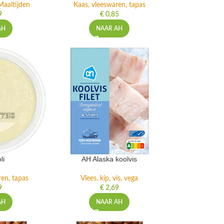
Maaltijden
Kaas, vleeswaren, tapas
9
€
0,85
AH
NAAR AH
li
AH Alaska koolvis
ren, tapas
Vlees, kip, vis, vega
9
€
2,69
AH
NAAR AH