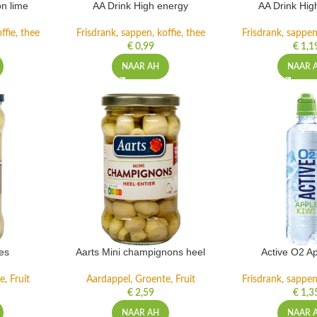
n lime
AA Drink High energy
AA Drink Hig
ffie, thee
Frisdrank, sappen, koffie, thee
Frisdrank, sappen,
€
0,99
€
1,1
NAAR AH
NAAR 
es
Aarts Mini champignons heel
Active O2 Ap
, Fruit
Aardappel, Groente, Fruit
Frisdrank, sappen,
€
2,59
€
1,3
NAAR AH
NAAR 