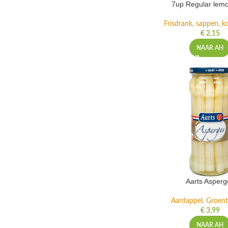
7up Regular lemo
Frisdrank, sappen, ko
€
2,15
NAAR AH
Aarts Asperg
Aardappel, Groente
€
3,99
NAAR AH