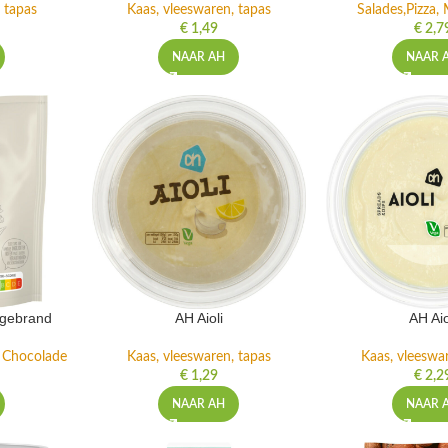
 tapas
Kaas, vleeswaren, tapas
Salades,Pizza, 
€
1,49
€
2,7
NAAR AH
NAAR 
ngebrand
AH Aioli
AH Aio
n Chocolade
Kaas, vleeswaren, tapas
Kaas, vleeswa
€
1,29
€
2,2
NAAR AH
NAAR 