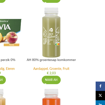
t perzik 0%
AH 80% groentesap komkommer
dig, Eieren
Aardappel, Groente, Fruit
9
€
2,03
AH
NAAR AH
Faceb
X