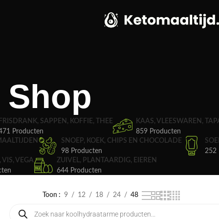
Shop
FRISDRANK, SAPPEN, KOFFIE, THEE
KAAS, VLEESWAREN, TAP
471 Producten
859 Producten
MAALTIJDEN
SNOEP, KOEK, CHIPS EN CHOCOLADE
SOE
98 Producten
252 
, VIS, VEGA
ZUIVEL, PLANTAARDIG, EIEREN
cten
644 Producten
Toon
9
12
18
24
48