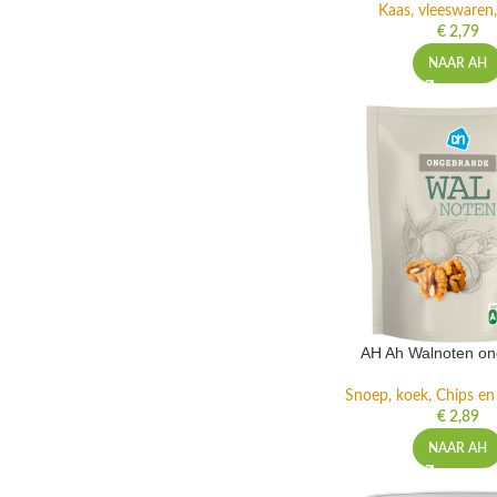
Kaas, vleeswaren,
€
2,79
NAAR AH
AH Ah Walnoten o
Snoep, koek, Chips e
€
2,89
NAAR AH