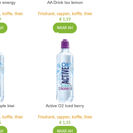
h energy
AA Drink Iso lemon
 koffie, thee
Frisdrank, sappen, koffie, thee
9
€
1,19
AH
NAAR AH
ple kiwi
Active O2 Iced berry
 koffie, thee
Frisdrank, sappen, koffie, thee
5
€
1,35
AH
NAAR AH