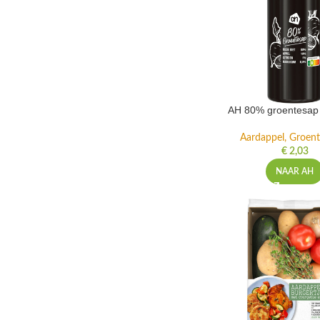
AH 80% groentesap 
Aardappel, Groente
€
2,03
NAAR AH