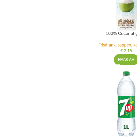
100% Coconut 
Frisdrank, sappen, ko
€
2,15
NAAR AH