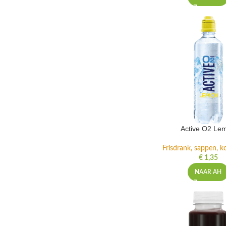
Active O2 Le
Frisdrank, sappen, ko
€
1,35
NAAR AH