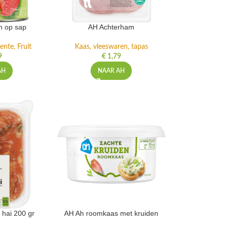
n op sap
AH Achterham
ente, Fruit
Kaas, vleeswaren, tapas
9
€
1,79
AH
NAAR AH
 hai 200 gr
AH Ah roomkaas met kruiden