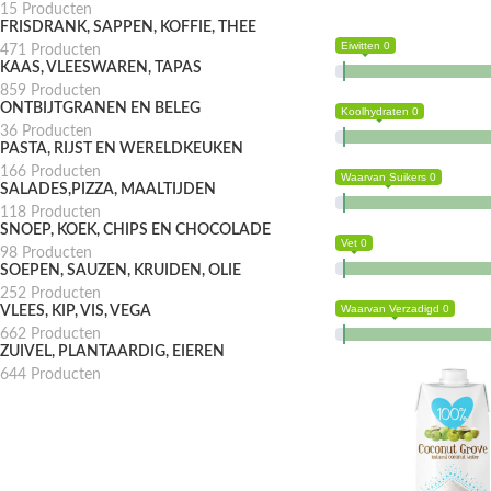
15 Producten
FRISDRANK, SAPPEN, KOFFIE, THEE
Eiwitten 0
471 Producten
KAAS, VLEESWAREN, TAPAS
859 Producten
ONTBIJTGRANEN EN BELEG
Koolhydraten 0
36 Producten
PASTA, RIJST EN WERELDKEUKEN
166 Producten
Waarvan Suikers 0
SALADES,PIZZA, MAALTIJDEN
118 Producten
SNOEP, KOEK, CHIPS EN CHOCOLADE
Vet 0
98 Producten
SOEPEN, SAUZEN, KRUIDEN, OLIE
252 Producten
Waarvan Verzadigd 0
VLEES, KIP, VIS, VEGA
662 Producten
ZUIVEL, PLANTAARDIG, EIEREN
644 Producten