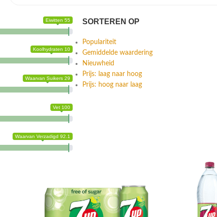
Eiwitten 55
SORTEREN OP
Populariteit
Koolhydraten 10
Gemiddelde waardering
Nieuwheid
Prijs: laag naar hoog
Waarvan Suikers 29
Prijs: hoog naar laag
Vet 100
Waarvan Verzadigd 92.1