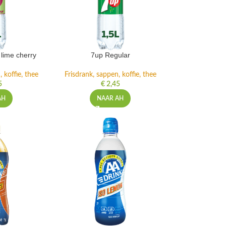
lime cherry
7up Regular
 koffie, thee
Frisdrank, sappen, koffie, thee
5
€
2,45
AH
NAAR AH