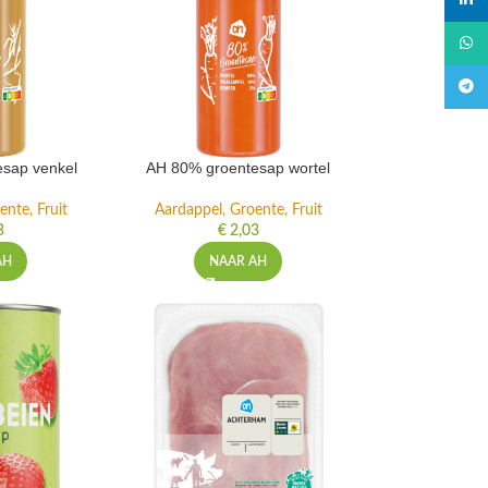
linked
What
Teleg
sap venkel
AH 80% groentesap wortel
ente, Fruit
Aardappel, Groente, Fruit
3
€
2,03
AH
NAAR AH