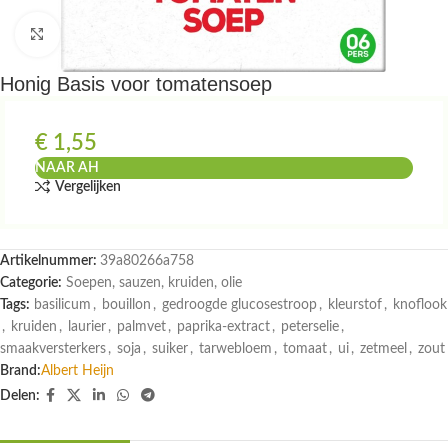
Klik om te vergroten
Honig Basis voor tomatensoep
€
1,55
NAAR AH
Vergelijken
Artikelnummer:
39a80266a758
Categorie:
Soepen, sauzen, kruiden, olie
Tags:
basilicum
,
bouillon
,
gedroogde glucosestroop
,
kleurstof
,
knoflook
,
kruiden
,
laurier
,
palmvet
,
paprika-extract
,
peterselie
,
smaakversterkers
,
soja
,
suiker
,
tarwebloem
,
tomaat
,
ui
,
zetmeel
,
zout
Brand:
Albert Heijn
Delen: