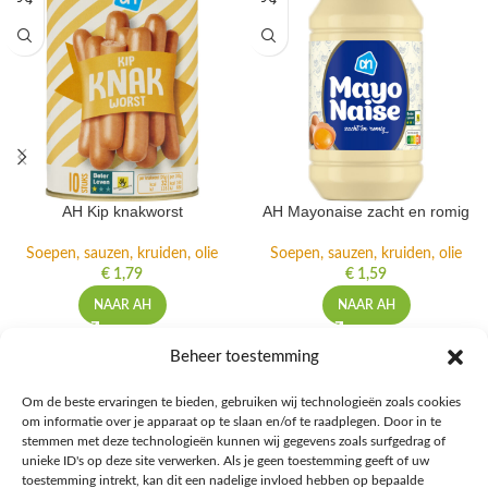
AH Kip knakworst
AH Mayonaise zacht en romig
Soepen, sauzen, kruiden, olie
Soepen, sauzen, kruiden, olie
€
1,79
€
1,59
NAAR AH
NAAR AH
Beheer toestemming
Om de beste ervaringen te bieden, gebruiken wij technologieën zoals cookies
om informatie over je apparaat op te slaan en/of te raadplegen. Door in te
Ontdek de beste keto-vriendelijke keuzes van Albert Heijn, verrijk je
stemmen met deze technologieën kunnen wij gegevens zoals surfgedrag of
kennis met onze diepgaande blogs over het keto-dieet, en deel jouw
unieke ID's op deze site verwerken. Als je geen toestemming geeft of uw
favoriete keto recepten in onze bruisende online gemeenschap!
toestemming intrekt, kan dit een nadelige invloed hebben op bepaalde