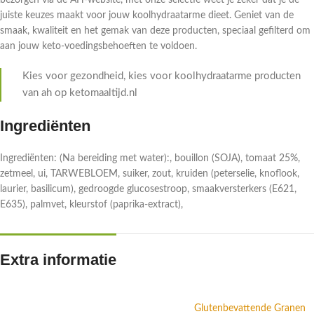
bezorgen via de AH-website, met onze selectie weet je zeker dat je de
juiste keuzes maakt voor jouw koolhydraatarme dieet. Geniet van de
smaak, kwaliteit en het gemak van deze producten, speciaal gefilterd om
aan jouw keto-voedingsbehoeften te voldoen.
Kies voor gezondheid, kies voor koolhydraatarme producten
van ah op ketomaaltijd.nl
Ingrediënten
Ingrediënten: (Na bereiding met water):, bouillon (SOJA), tomaat 25%,
zetmeel, ui, TARWEBLOEM, suiker, zout, kruiden (peterselie, knoflook,
laurier, basilicum), gedroogde glucosestroop, smaakversterkers (E621,
E635), palmvet, kleurstof (paprika-extract),
Extra informatie
Glutenbevattende Granen