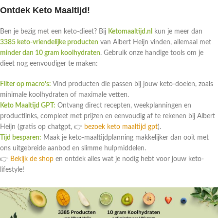
Ontdek Keto Maaltijd!
Ben je bezig met een keto-dieet? Bij
Ketomaaltijd.nl
kun je meer dan
3385 keto-vriendelijke producten
van Albert Heijn vinden, allemaal met
minder dan 10 gram koolhydraten
. Gebruik onze handige tools om je
dieet nog eenvoudiger te maken:
Filter op macro’s:
Vind producten die passen bij jouw keto-doelen, zoals
minimale koolhydraten of maximale vetten.
Keto Maaltijd GPT:
Ontvang direct recepten, weekplanningen en
productlinks, compleet met prijzen en eenvoudig af te rekenen bij Albert
Heijn (gratis op chatgpt, 👉
bezoek keto maaltijd gpt
).
Tijd besparen:
Maak je keto-maaltijdplanning makkelijker dan ooit met
ons uitgebreide aanbod en slimme hulpmiddelen.
👉
Bekijk de shop
en ontdek alles wat je nodig hebt voor jouw keto-
lifestyle!