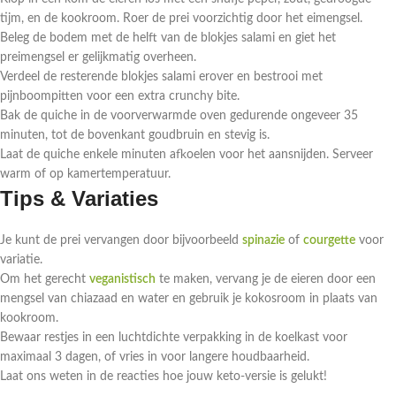
tijm, en de kookroom. Roer de prei voorzichtig door het eimengsel.
Beleg de bodem met de helft van de blokjes salami en giet het
preimengsel er gelijkmatig overheen.
Verdeel de resterende blokjes salami erover en bestrooi met
pijnboompitten voor een extra crunchy bite.
Bak de quiche in de voorverwarmde oven gedurende ongeveer 35
minuten, tot de bovenkant goudbruin en stevig is.
Laat de quiche enkele minuten afkoelen voor het aansnijden. Serveer
warm of op kamertemperatuur.
Tips & Variaties
Je kunt de prei vervangen door bijvoorbeeld
spinazie
of
courgette
voor
variatie.
Om het gerecht
veganistisch
te maken, vervang je de eieren door een
mengsel van chiazaad en water en gebruik je kokosroom in plaats van
kookroom.
Bewaar restjes in een luchtdichte verpakking in de koelkast voor
maximaal 3 dagen, of vries in voor langere houdbaarheid.
Laat ons weten in de reacties hoe jouw keto-versie is gelukt!