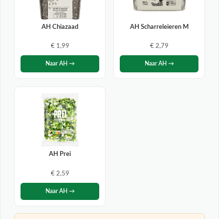
AH Chiazaad
AH Scharreleieren M
€ 1,99
€ 2,79
Naar AH →
Naar AH →
AH Prei
€ 2,59
Naar AH →