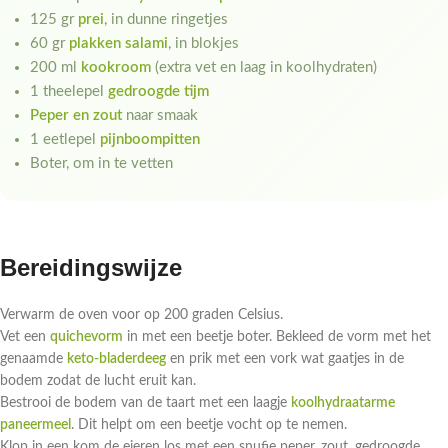
125 gr
prei
, in dunne ringetjes
60 gr
plakken salami
, in blokjes
200 ml
kookroom
(extra vet en laag in koolhydraten)
1 theelepel
gedroogde tijm
Peper en zout
naar smaak
1 eetlepel
pijnboompitten
Boter, om in te vetten
Bereidingswijze
Verwarm de oven voor op 200 graden Celsius.
Vet een
quichevorm
in met een beetje boter. Bekleed de vorm met het
genaamde
keto-bladerdeeg
en prik met een vork wat gaatjes in de
bodem zodat de lucht eruit kan.
Bestrooi de bodem van de taart met een laagje
koolhydraatarme
paneermeel
. Dit helpt om een beetje vocht op te nemen.
Klop in een kom de eieren los met een snufje peper, zout, gedroogde