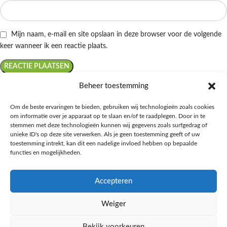
Mijn naam, e-mail en site opslaan in deze browser voor de volgende
keer wanneer ik een reactie plaats.
Beheer toestemming
Om de beste ervaringen te bieden, gebruiken wij technologieën zoals cookies
om informatie over je apparaat op te slaan en/of te raadplegen. Door in te
Ontdek de beste keto-vriendelijke keuzes van Albert Heijn, verrijk je
stemmen met deze technologieën kunnen wij gegevens zoals surfgedrag of
kennis met onze diepgaande blogs over het keto-dieet, en deel jouw
unieke ID's op deze site verwerken. Als je geen toestemming geeft of uw
favoriete keto recepten in onze bruisende online gemeenschap!
toestemming intrekt, kan dit een nadelige invloed hebben op bepaalde
functies en mogelijkheden.
RECENT BLOG BERICHTEN
Accepteren
HANDIGE LINKS
Weiger
MEER INFORMATIE
Bekijk voorkeuren