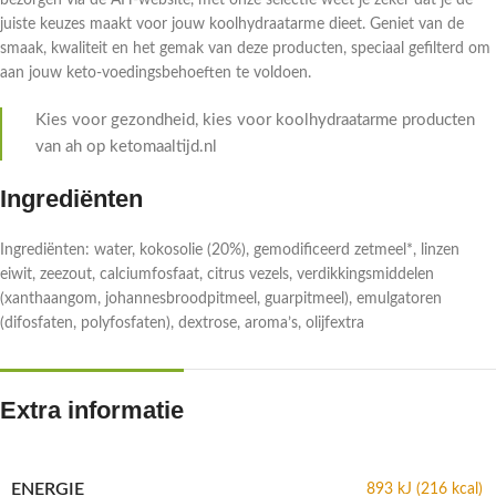
bezorgen via de AH-website, met onze selectie weet je zeker dat je de
juiste keuzes maakt voor jouw koolhydraatarme dieet. Geniet van de
smaak, kwaliteit en het gemak van deze producten, speciaal gefilterd om
aan jouw keto-voedingsbehoeften te voldoen.
Kies voor gezondheid, kies voor koolhydraatarme producten
van ah op ketomaaltijd.nl
Ingrediënten
Ingrediënten: water, kokosolie (20%), gemodificeerd zetmeel*, linzen
eiwit, zeezout, calciumfosfaat, citrus vezels, verdikkingsmiddelen
(xanthaangom, johannesbroodpitmeel, guarpitmeel), emulgatoren
(difosfaten, polyfosfaten), dextrose, aroma’s, olijfextra
Extra informatie
ENERGIE
893 kJ (216 kcal)