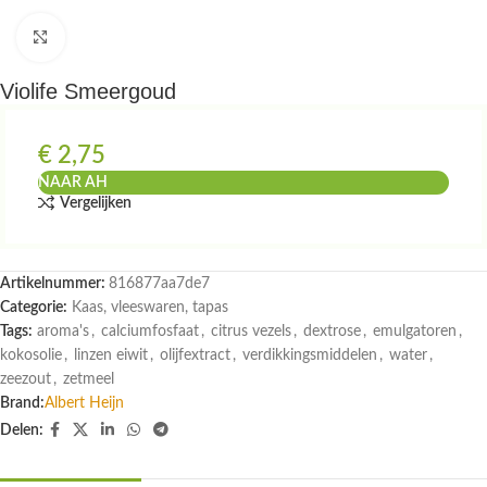
Klik om te vergroten
Violife Smeergoud
€
2,75
NAAR AH
Vergelijken
Artikelnummer:
816877aa7de7
Categorie:
Kaas, vleeswaren, tapas
Tags:
aroma's
,
calciumfosfaat
,
citrus vezels
,
dextrose
,
emulgatoren
,
kokosolie
,
linzen eiwit
,
olijfextract
,
verdikkingsmiddelen
,
water
,
zeezout
,
zetmeel
Brand:
Albert Heijn
Delen: