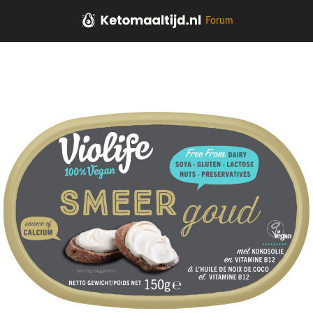
Forum
Home
Kaas, vleeswaren, tapas