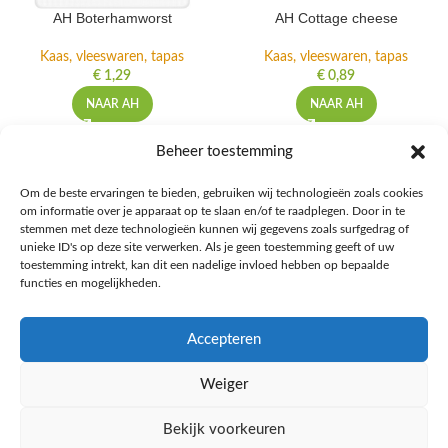
AH Boterhamworst
AH Cottage cheese
Kaas, vleeswaren, tapas
Kaas, vleeswaren, tapas
€
1,29
€
0,89
NAAR AH
NAAR AH
Beheer toestemming
Om de beste ervaringen te bieden, gebruiken wij technologieën zoals cookies
om informatie over je apparaat op te slaan en/of te raadplegen. Door in te
Ontdek de beste keto-vriendelijke keuzes van Albert Heijn, verrijk je
stemmen met deze technologieën kunnen wij gegevens zoals surfgedrag of
kennis met onze diepgaande blogs over het keto-dieet, en deel jouw
unieke ID's op deze site verwerken. Als je geen toestemming geeft of uw
favoriete keto recepten in onze bruisende online gemeenschap!
toestemming intrekt, kan dit een nadelige invloed hebben op bepaalde
functies en mogelijkheden.
RECENT BLOG BERICHTEN
Accepteren
HANDIGE LINKS
Weiger
MEER INFORMATIE
Bekijk voorkeuren
Ketomaaltijd.nl
2025