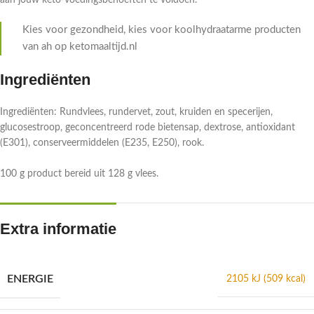
aan jouw keto-voedingsbehoeften te voldoen.
Kies voor gezondheid, kies voor koolhydraatarme producten
van ah op ketomaaltijd.nl
Ingrediënten
Ingrediënten: Rundvlees, rundervet, zout, kruiden en specerijen,
glucosestroop, geconcentreerd rode bietensap, dextrose, antioxidant
(E301), conserveermiddelen (E235, E250), rook.
100 g product bereid uit 128 g vlees.
Extra informatie
ENERGIE
2105 kJ (509 kcal)