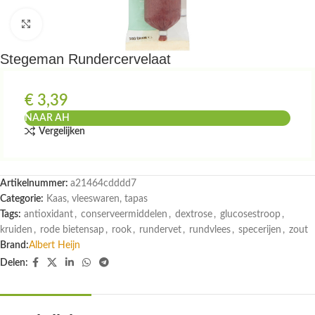
Klik om te vergroten
Stegeman Rundercervelaat
€
3,39
NAAR AH
Vergelijken
Artikelnummer:
a21464cdddd7
Categorie:
Kaas, vleeswaren, tapas
Tags:
antioxidant
,
conserveermiddelen
,
dextrose
,
glucosestroop
,
kruiden
,
rode bietensap
,
rook
,
rundervet
,
rundvlees
,
specerijen
,
zout
Brand:
Albert Heijn
Delen: