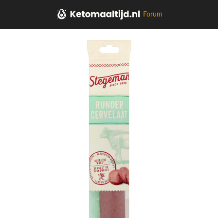
Forum
Home
Kaas, vleeswaren, tapas