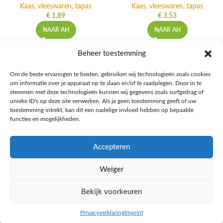
Kaas, vleeswaren, tapas
Kaas, vleeswaren, tapas
€
1,89
€
3,53
NAAR AH
NAAR AH
Beheer toestemming
Om de beste ervaringen te bieden, gebruiken wij technologieën zoals cookies
om informatie over je apparaat op te slaan en/of te raadplegen. Door in te
Ontdek de beste keto-vriendelijke keuzes van Albert Heijn, verrijk je
stemmen met deze technologieën kunnen wij gegevens zoals surfgedrag of
kennis met onze diepgaande blogs over het keto-dieet, en deel jouw
unieke ID's op deze site verwerken. Als je geen toestemming geeft of uw
favoriete keto recepten in onze bruisende online gemeenschap!
toestemming intrekt, kan dit een nadelige invloed hebben op bepaalde
functies en mogelijkheden.
RECENT BLOG BERICHTEN
Accepteren
HANDIGE LINKS
Weiger
MEER INFORMATIE
Bekijk voorkeuren
Ketomaaltijd.nl
2025
Privacyverklaring
Imprint
inkel op