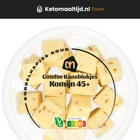
Forum
Home
Kaas, vleeswaren, tapas