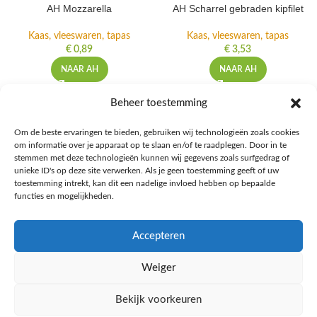
AH Mozzarella
AH Scharrel gebraden kipfilet
Kaas, vleeswaren, tapas
Kaas, vleeswaren, tapas
€
0,89
€
3,53
NAAR AH
NAAR AH
Beheer toestemming
Om de beste ervaringen te bieden, gebruiken wij technologieën zoals cookies
om informatie over je apparaat op te slaan en/of te raadplegen. Door in te
Ontdek de beste keto-vriendelijke keuzes van Albert Heijn, verrijk je
stemmen met deze technologieën kunnen wij gegevens zoals surfgedrag of
kennis met onze diepgaande blogs over het keto-dieet, en deel jouw
unieke ID's op deze site verwerken. Als je geen toestemming geeft of uw
favoriete keto recepten in onze bruisende online gemeenschap!
toestemming intrekt, kan dit een nadelige invloed hebben op bepaalde
functies en mogelijkheden.
RECENT BLOG BERICHTEN
Accepteren
HANDIGE LINKS
Weiger
MEER INFORMATIE
Bekijk voorkeuren
Ketomaaltijd.nl
2025