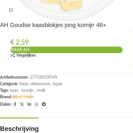
Klik om te vergroten
AH Goudse kaasblokjes jong komijn 48+
€
2,59
NAAR AH
Vergelijken
Artikelnummer:
27758010f549
Categorie:
Kaas, vleeswaren, tapas
Tags:
kaas
,
komijn
,
melk
Brand:
Albert Heijn
Delen:
Beschrijving