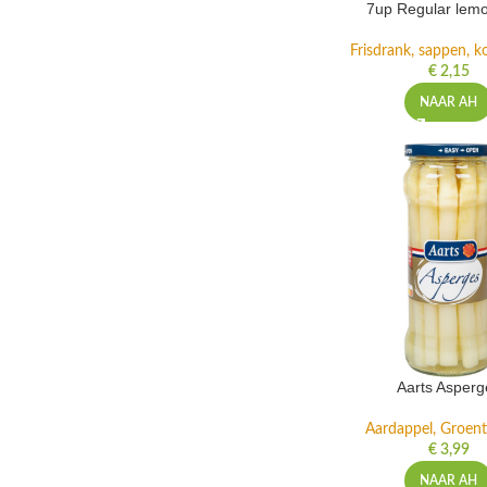
7up Regular lemo
Frisdrank, sappen, ko
€
2,15
NAAR AH
Aarts Asperg
Aardappel, Groente
€
3,99
NAAR AH