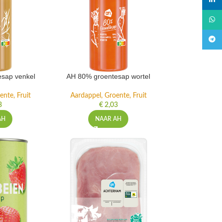
linked
What
Teleg
sap venkel
AH 80% groentesap wortel
ente, Fruit
Aardappel, Groente, Fruit
3
€
2,03
AH
NAAR AH