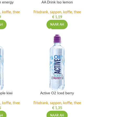
h energy
AA Drink Iso lemon
 koffie, thee
Frisdrank, sappen, koffie, thee
9
€
1,19
AH
NAAR AH
ple kiwi
Active O2 Iced berry
 koffie, thee
Frisdrank, sappen, koffie, thee
5
€
1,35
AH
NAAR AH