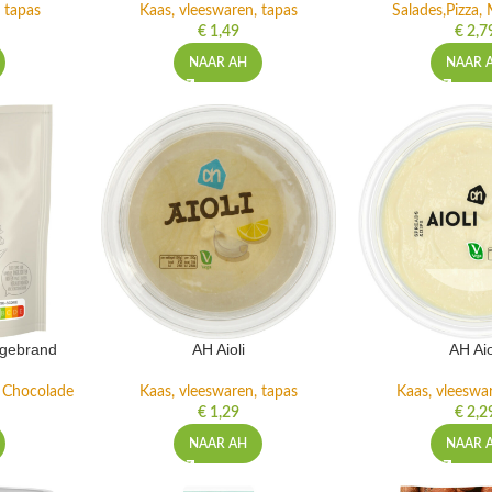
 tapas
Kaas, vleeswaren, tapas
Salades,Pizza, 
€
1,49
€
2,7
NAAR AH
NAAR 
ngebrand
AH Aioli
AH Aio
n Chocolade
Kaas, vleeswaren, tapas
Kaas, vleeswa
€
1,29
€
2,2
NAAR AH
NAAR 