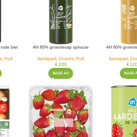
rode biet
AH 80% groentesap spinazie
AH 80% groente
, Fruit
Aardappel, Groente, Fruit
Aardappel, Gro
€
2,03
€
2,0
NAAR AH
NAAR 