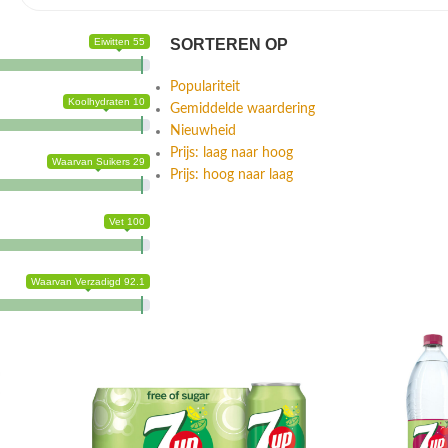
Eiwitten 55
SORTEREN OP
Populariteit
Koolhydraten 10
Gemiddelde waardering
Nieuwheid
Prijs: laag naar hoog
Waarvan Suikers 29
Prijs: hoog naar laag
Vet 100
Waarvan Verzadigd 92.1