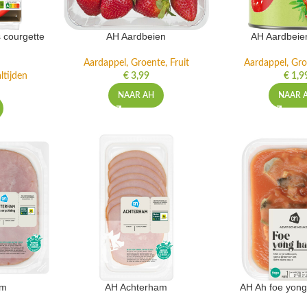
 courgette
AH Aardbeien
AH Aardbeie
Aardappel, Groente, Fruit
Aardappel, Gro
ltijden
€
3,99
€
1,9
NAAR AH
NAAR 
am
AH Achterham
AH Ah foe yong