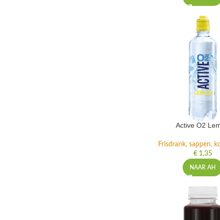
Active O2 Le
Frisdrank, sappen, ko
€
1,35
NAAR AH