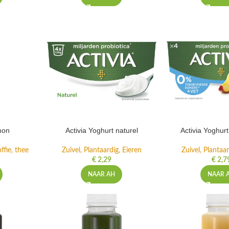
mon
Activia Yoghurt naturel
Activia Yoghur
ffie, thee
Zuivel, Plantaardig, Eieren
Zuivel, Plantaar
€
2,29
€
2,7
NAAR AH
NAAR 