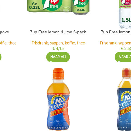
grove
7up Free lemon & lime 6-pack
7up Free lemon 
ffie, thee
Frisdrank, sappen, koffie, thee
Frisdrank, sappen,
€
4,15
€
2,5
NAAR AH
NAAR 