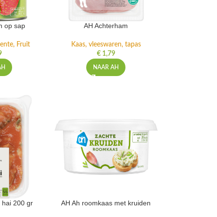
n op sap
AH Achterham
ente, Fruit
Kaas, vleeswaren, tapas
9
€
1,79
AH
NAAR AH
 hai 200 gr
AH Ah roomkaas met kruiden