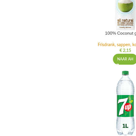
100% Coconut 
Frisdrank, sappen, ko
€
2,15
NAAR AH