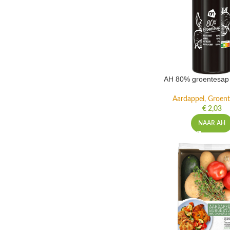
AH 80% groentesap 
Aardappel, Groente
€
2,03
NAAR AH