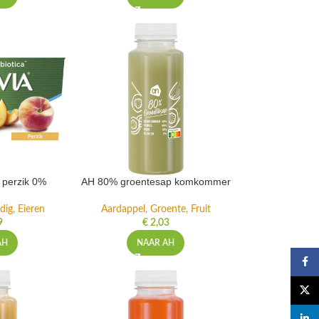
t perzik 0%
AH 80% groentesap komkommer
dig, Eieren
Aardappel, Groente, Fruit
9
€
2,03
AH
NAAR AH
Faceb
X