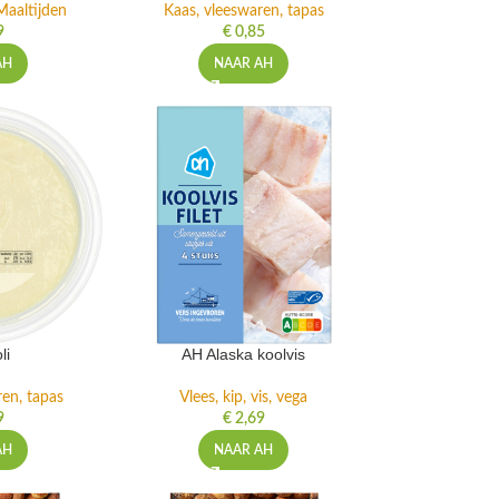
Maaltijden
Kaas, vleeswaren, tapas
9
€
0,85
AH
NAAR AH
li
AH Alaska koolvis
ren, tapas
Vlees, kip, vis, vega
9
€
2,69
AH
NAAR AH