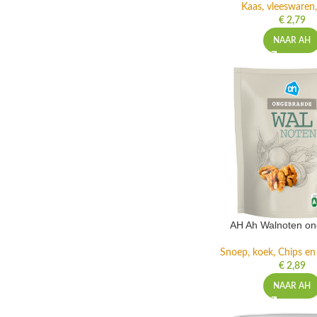
Kaas, vleeswaren,
€
2,79
NAAR AH
AH Ah Walnoten o
Snoep, koek, Chips e
€
2,89
NAAR AH