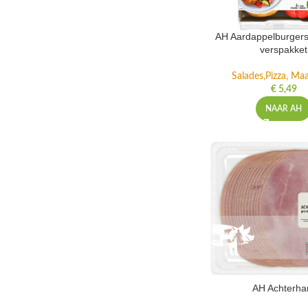
AH Aardappelburgers
verspakket
Salades,Pizza, Maa
€
5,49
NAAR AH
AH Achterh