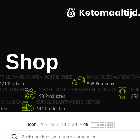
Shop
FRISDRANK, SAPPEN, KOFFIE, THEE
KAAS, VLEESWAREN, TAP
471 Producten
859 Producten
MAALTIJDEN
SNOEP, KOEK, CHIPS EN CHOCOLADE
SOE
98 Producten
252 
, VIS, VEGA
ZUIVEL, PLANTAARDIG, EIEREN
cten
644 Producten
Toon
9
12
18
24
48