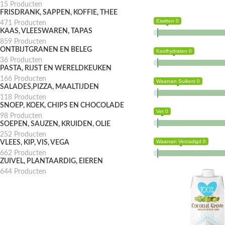
15 Producten
FRISDRANK, SAPPEN, KOFFIE, THEE
Eiwitten 0
471 Producten
KAAS, VLEESWAREN, TAPAS
859 Producten
ONTBIJTGRANEN EN BELEG
Koolhydraten 0
36 Producten
PASTA, RIJST EN WERELDKEUKEN
166 Producten
Waarvan Suikers 0
SALADES,PIZZA, MAALTIJDEN
118 Producten
SNOEP, KOEK, CHIPS EN CHOCOLADE
Vet 0
98 Producten
SOEPEN, SAUZEN, KRUIDEN, OLIE
252 Producten
Waarvan Verzadigd 0
VLEES, KIP, VIS, VEGA
662 Producten
ZUIVEL, PLANTAARDIG, EIEREN
644 Producten