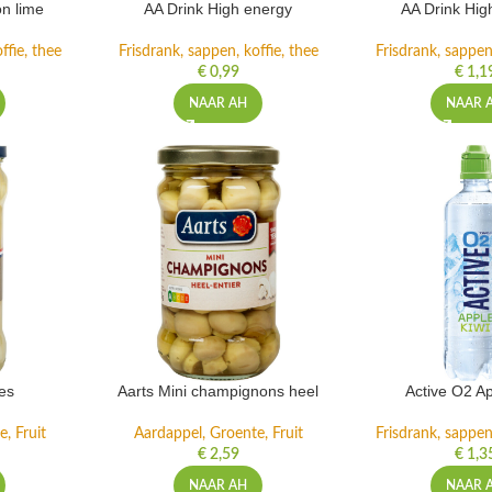
n lime
AA Drink High energy
AA Drink Hig
ffie, thee
Frisdrank, sappen, koffie, thee
Frisdrank, sappen,
€
0,99
€
1,1
NAAR AH
NAAR 
es
Aarts Mini champignons heel
Active O2 Ap
, Fruit
Aardappel, Groente, Fruit
Frisdrank, sappen,
€
2,59
€
1,3
NAAR AH
NAAR 