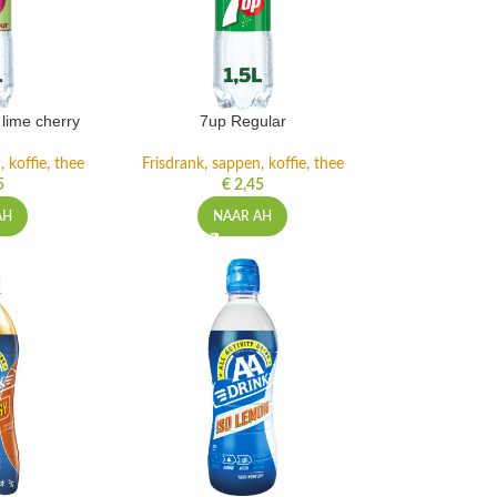
lime cherry
7up Regular
 koffie, thee
Frisdrank, sappen, koffie, thee
5
€
2,45
AH
NAAR AH