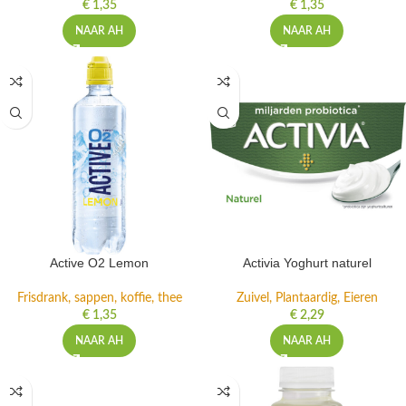
€
1,35
€
1,35
NAAR AH
NAAR AH
Active O2 Lemon
Activia Yoghurt naturel
Frisdrank, sappen, koffie, thee
Zuivel, Plantaardig, Eieren
€
1,35
€
2,29
NAAR AH
NAAR AH