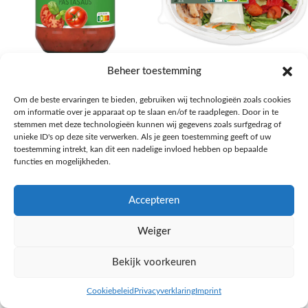
AH Basilicum pastasaus
AH Basis maaltijdsalade gegrilde
Beheer toestemming
kip
Pasta, rijst en wereldkeuken
Om de beste ervaringen te bieden, gebruiken wij technologieën zoals cookies
€
1,59
Salades,Pizza, Maaltijden
om informatie over je apparaat op te slaan en/of te raadplegen. Door in te
€
3,39
NAAR AH
stemmen met deze technologieën kunnen wij gegevens zoals surfgedrag of
NAAR AH
unieke ID's op deze site verwerken. Als je geen toestemming geeft of uw
toestemming intrekt, kan dit een nadelige invloed hebben op bepaalde
functies en mogelijkheden.
Accepteren
Weiger
Bekijk voorkeuren
Cookiebeleid
Privacyverklaring
Imprint
inkel op
Filters