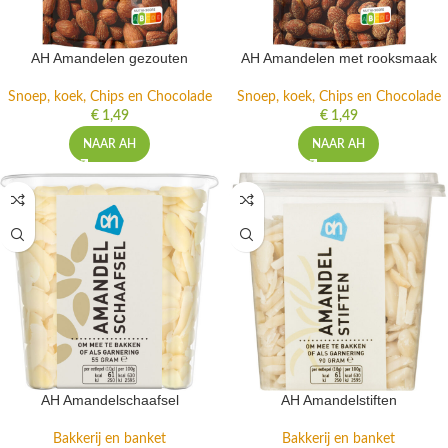
AH Amandelen gezouten
AH Amandelen met rooksmaak
Snoep, koek, Chips en Chocolade
Snoep, koek, Chips en Chocolade
€
1,49
€
1,49
NAAR AH
NAAR AH
AH Amandelschaafsel
AH Amandelstiften
Bakkerij en banket
Bakkerij en banket