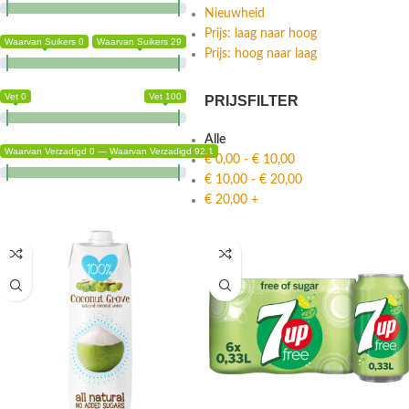
Nieuwheid
Prijs: laag naar hoog
Waarvan Suikers 0
Waarvan Suikers 29
Prijs: hoog naar laag
Vet 0
Vet 100
PRIJSFILTER
Alle
Waarvan Verzadigd 0 — Waarvan Verzadigd 92.1
€
0,00
-
€
10,00
€
10,00
-
€
20,00
€
20,00
+