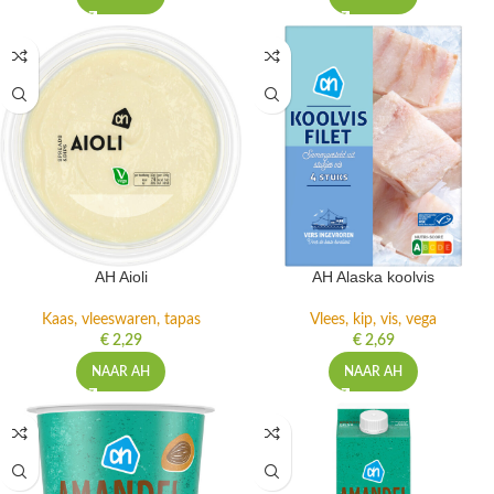
AH Aioli
AH Alaska koolvis
Kaas, vleeswaren, tapas
Vlees, kip, vis, vega
€
2,29
€
2,69
NAAR AH
NAAR AH