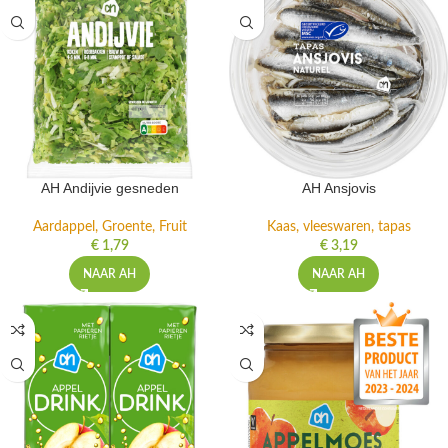
AH Andijvie gesneden
AH Ansjovis
Aardappel, Groente, Fruit
Kaas, vleeswaren, tapas
€
1,79
€
3,19
NAAR AH
NAAR AH