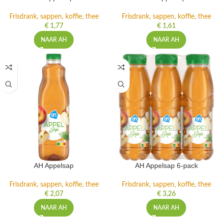
Frisdrank, sappen, koffie, thee
Frisdrank, sappen, koffie, thee
€
1,77
€
1,61
NAAR AH
NAAR AH
AH Appelsap
AH Appelsap 6-pack
Frisdrank, sappen, koffie, thee
Frisdrank, sappen, koffie, thee
€
2,07
€
3,26
NAAR AH
NAAR AH