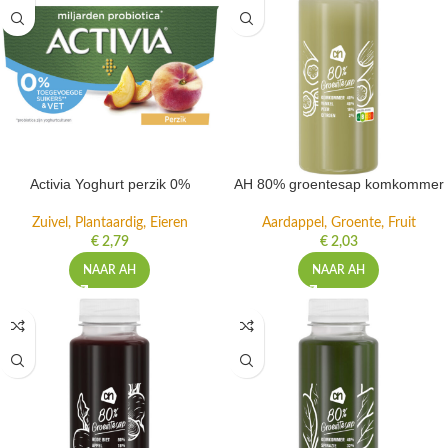
Activia Yoghurt perzik 0%
AH 80% groentesap komkommer
Zuivel, Plantaardig, Eieren
Aardappel, Groente, Fruit
€
2,79
€
2,03
NAAR AH
NAAR AH