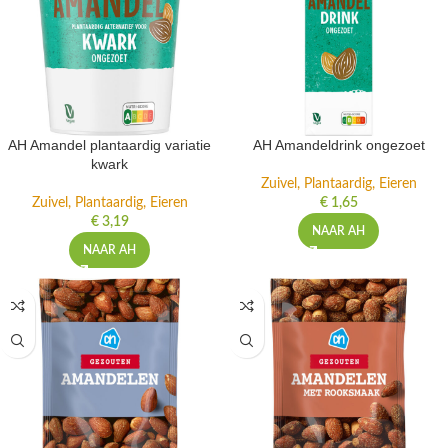
AH Amandel plantaardig variatie
AH Amandeldrink ongezoet
kwark
Zuivel, Plantaardig, Eieren
Zuivel, Plantaardig, Eieren
€
1,65
€
3,19
NAAR AH
NAAR AH