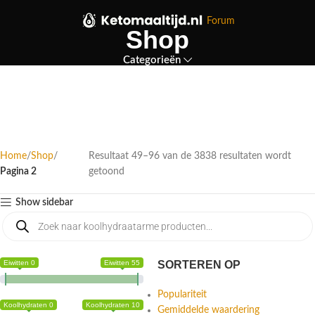
Forum
Shop
Categorieën
Home
Shop
Resultaat 49–96 van de 3838 resultaten wordt
Pagina 2
getoond
Show sidebar
Eiwitten 0
Eiwitten 55
SORTEREN OP
Populariteit
Koolhydraten 0
Koolhydraten 10
Gemiddelde waardering