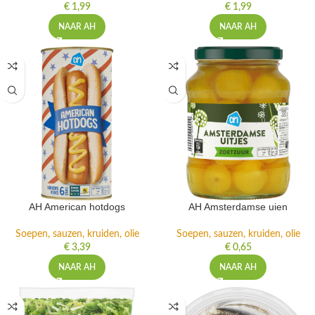
€
1,99
€
1,99
NAAR AH
NAAR AH
AH American hotdogs
AH Amsterdamse uien
Soepen, sauzen, kruiden, olie
Soepen, sauzen, kruiden, olie
€
3,39
€
0,65
NAAR AH
NAAR AH