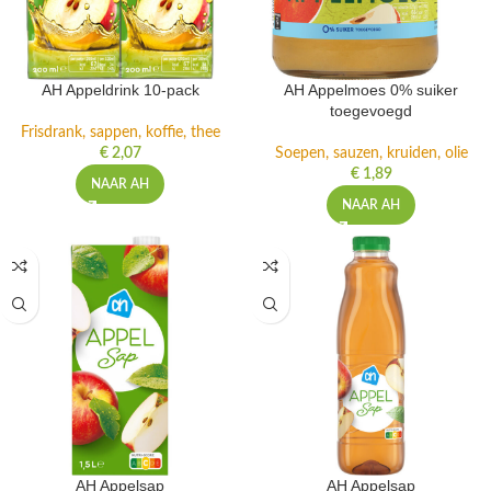
AH Appeldrink 10-pack
AH Appelmoes 0% suiker
toegevoegd
Frisdrank, sappen, koffie, thee
€
2,07
Soepen, sauzen, kruiden, olie
€
1,89
NAAR AH
NAAR AH
AH Appelsap
AH Appelsap