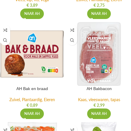
Vlees, kip, vis, vega
Zuivel, Plantaardig, Eieren
€
3,89
€
2,75
NAAR AH
NAAR AH
AH Bak en braad
AH Bakbacon
Zuivel, Plantaardig, Eieren
Kaas, vleeswaren, tapas
€
0,89
€
2,99
NAAR AH
NAAR AH