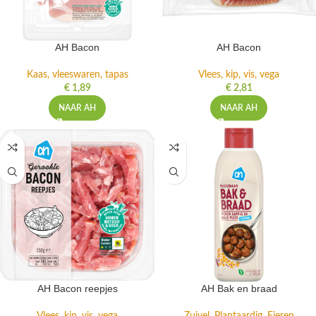
AH Bacon
AH Bacon
Kaas, vleeswaren, tapas
Vlees, kip, vis, vega
€
1,89
€
2,81
NAAR AH
NAAR AH
AH Bacon reepjes
AH Bak en braad