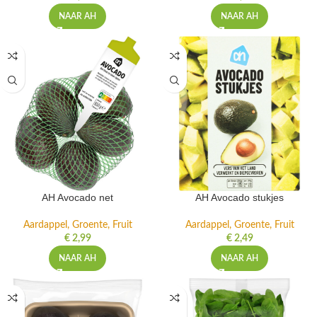
NAAR AH
NAAR AH
AH Avocado net
AH Avocado stukjes
Aardappel, Groente, Fruit
Aardappel, Groente, Fruit
€
2,99
€
2,49
NAAR AH
NAAR AH