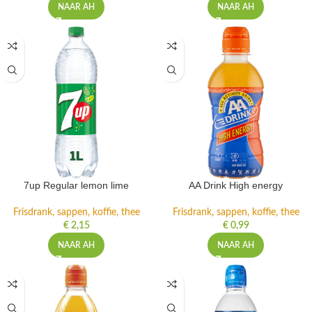
NAAR AH
NAAR AH
7up Regular lemon lime
AA Drink High energy
Frisdrank, sappen, koffie, thee
Frisdrank, sappen, koffie, thee
€
2,15
€
0,99
NAAR AH
NAAR AH