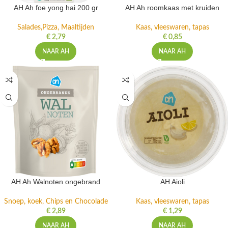
AH Ah foe yong hai 200 gr
AH Ah roomkaas met kruiden
Salades,Pizza, Maaltijden
Kaas, vleeswaren, tapas
€
2,79
€
0,85
NAAR AH
NAAR AH
AH Ah Walnoten ongebrand
AH Aioli
Snoep, koek, Chips en Chocolade
Kaas, vleeswaren, tapas
€
2,89
€
1,29
NAAR AH
NAAR AH