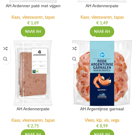
AH Ardenner paté met vijgen
AH Ardennerpate
Kaas, vleeswaren, tapas
Kaas, vleeswaren, tapas
€
1,69
€
1,49
NAAR AH
NAAR AH
AH Ardennerpate
AH Argentijnse garnaal
Kaas, vleeswaren, tapas
Vlees, kip, vis, vega
€
2,75
€
8,99
NAAR AH
NAAR AH