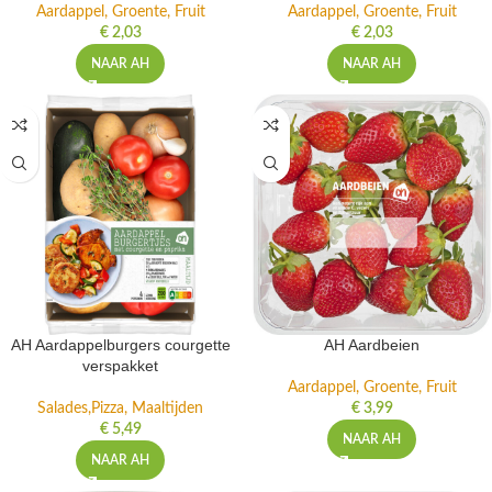
Aardappel, Groente, Fruit
Aardappel, Groente, Fruit
€
2,03
€
2,03
NAAR AH
NAAR AH
AH Aardappelburgers courgette
AH Aardbeien
verspakket
Aardappel, Groente, Fruit
Salades,Pizza, Maaltijden
€
3,99
€
5,49
NAAR AH
NAAR AH