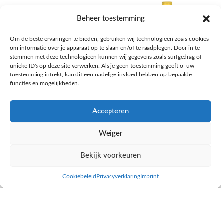
Beheer toestemming
Om de beste ervaringen te bieden, gebruiken wij technologieën zoals cookies
om informatie over je apparaat op te slaan en/of te raadplegen. Door in te
stemmen met deze technologieën kunnen wij gegevens zoals surfgedrag of
unieke ID's op deze site verwerken. Als je geen toestemming geeft of uw
toestemming intrekt, kan dit een nadelige invloed hebben op bepaalde
functies en mogelijkheden.
Accepteren
AH Appelsap 6-pack
AH Arachide olie
Weiger
Frisdrank, sappen, koffie, thee
Pasta, rijst en wereldkeuken
€
1,66
€
4,49
Bekijk voorkeuren
NAAR AH
NAAR AH
Cookiebeleid
Privacyverklaring
Imprint
inkel op
Filters