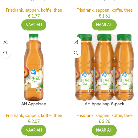
Frisdrank, sappen, koffie, thee
Frisdrank, sappen, koffie, thee
€
1,77
€
1,61
NAAR AH
NAAR AH
AH Appelsap
AH Appelsap 6-pack
Frisdrank, sappen, koffie, thee
Frisdrank, sappen, koffie, thee
€
2,07
€
3,26
NAAR AH
NAAR AH