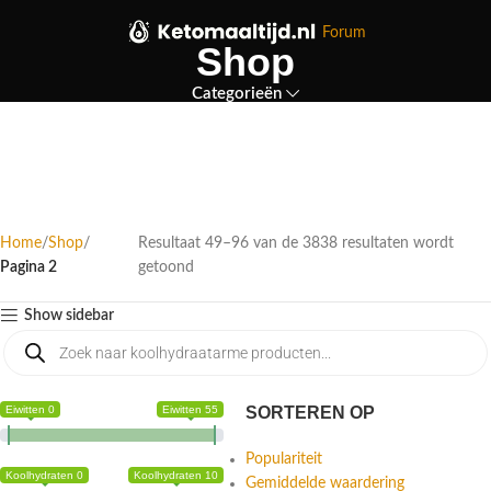
Forum
Shop
Categorieën
Home
Shop
Resultaat 49–96 van de 3838 resultaten wordt
Pagina 2
getoond
Show sidebar
Eiwitten 0
Eiwitten 55
SORTEREN OP
Populariteit
Koolhydraten 0
Koolhydraten 10
Gemiddelde waardering