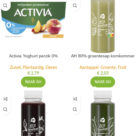
Activia Yoghurt perzik 0%
AH 80% groentesap komkommer
Zuivel, Plantaardig, Eieren
Aardappel, Groente, Fruit
€
2,79
€
2,03
NAAR AH
NAAR AH