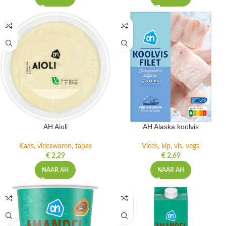
AH Aioli
AH Alaska koolvis
Kaas, vleeswaren, tapas
Vlees, kip, vis, vega
€
2,29
€
2,69
NAAR AH
NAAR AH