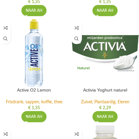
€
1,35
€
1,35
NAAR AH
NAAR AH
Active O2 Lemon
Activia Yoghurt naturel
Frisdrank, sappen, koffie, thee
Zuivel, Plantaardig, Eieren
€
1,35
€
2,29
NAAR AH
NAAR AH