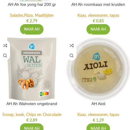
AH Ah foe yong hai 200 gr
AH Ah roomkaas met kruiden
Salades,Pizza, Maaltijden
Kaas, vleeswaren, tapas
€
2,79
€
0,85
NAAR AH
NAAR AH
AH Ah Walnoten ongebrand
AH Aioli
Snoep, koek, Chips en Chocolade
Kaas, vleeswaren, tapas
€
2,89
€
1,29
NAAR AH
NAAR AH