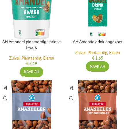
AH Amandel plantaardig variatie
AH Amandeldrink ongezoet
kwark
Zuivel, Plantaardig, Eieren
Zuivel, Plantaardig, Eieren
€
1,65
€
3,19
NAAR AH
NAAR AH