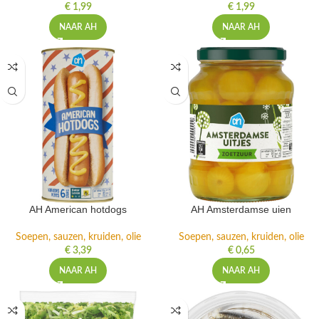
€
1,99
€
1,99
NAAR AH
NAAR AH
AH American hotdogs
AH Amsterdamse uien
Soepen, sauzen, kruiden, olie
Soepen, sauzen, kruiden, olie
€
3,39
€
0,65
NAAR AH
NAAR AH