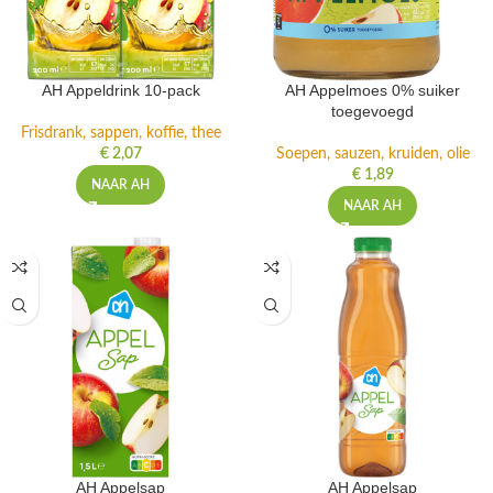
AH Appeldrink 10-pack
AH Appelmoes 0% suiker
toegevoegd
Frisdrank, sappen, koffie, thee
€
2,07
Soepen, sauzen, kruiden, olie
€
1,89
NAAR AH
NAAR AH
AH Appelsap
AH Appelsap