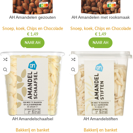
AH Amandelen gezouten
AH Amandelen met rooksmaak
Snoep, koek, Chips en Chocolade
Snoep, koek, Chips en Chocolade
€
1,49
€
1,49
NAAR AH
NAAR AH
AH Amandelschaafsel
AH Amandelstiften
Bakkerij en banket
Bakkerij en banket