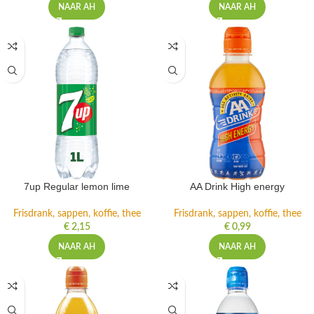
NAAR AH
NAAR AH
7up Regular lemon lime
AA Drink High energy
Frisdrank, sappen, koffie, thee
Frisdrank, sappen, koffie, thee
€
2,15
€
0,99
NAAR AH
NAAR AH