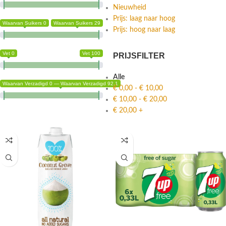
Nieuwheid
Prijs: laag naar hoog
Waarvan Suikers 0
Waarvan Suikers 29
Prijs: hoog naar laag
Vet 0
Vet 100
PRIJSFILTER
Alle
Waarvan Verzadigd 0 — Waarvan Verzadigd 92.1
€
0,00
-
€
10,00
€
10,00
-
€
20,00
€
20,00
+