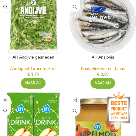
AH Andijvie gesneden
AH Ansjovis
Aardappel, Groente, Fruit
Kaas, vleeswaren, tapas
€
1,79
€
3,19
NAAR AH
NAAR AH