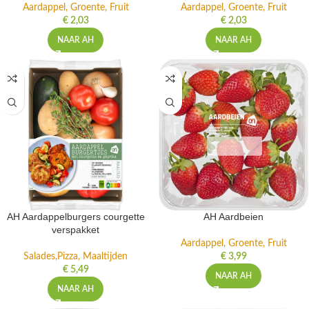
Aardappel, Groente, Fruit
Aardappel, Groente, Fruit
€
2,03
€
2,03
NAAR AH
NAAR AH
AH Aardappelburgers courgette
AH Aardbeien
verspakket
Aardappel, Groente, Fruit
Salades,Pizza, Maaltijden
€
3,99
€
5,49
NAAR AH
NAAR AH