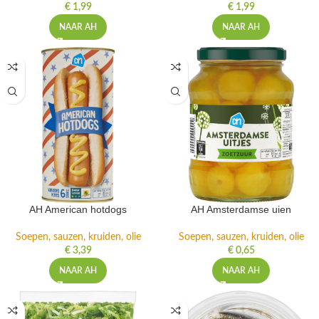
€
1,99
€
1,99
NAAR AH
NAAR AH
AH American hotdogs
AH Amsterdamse uien
Soepen, sauzen, kruiden, olie
Soepen, sauzen, kruiden, olie
€
3,39
€
0,65
NAAR AH
NAAR AH