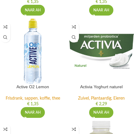
€
1,35
€
1,35
NAAR AH
NAAR AH
Active O2 Lemon
Activia Yoghurt naturel
Frisdrank, sappen, koffie, thee
Zuivel, Plantaardig, Eieren
€
1,35
€
2,29
NAAR AH
NAAR AH