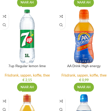
NAAR AH
NAAR AH
7up Regular lemon lime
AA Drink High energy
Frisdrank, sappen, koffie, thee
Frisdrank, sappen, koffie, thee
€
2,15
€
0,99
NAAR AH
NAAR AH