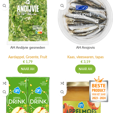
AH Andijvie gesneden
AH Ansjovis
Aardappel, Groente, Fruit
Kaas, vleeswaren, tapas
€
1,79
€
3,19
NAAR AH
NAAR AH