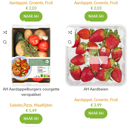
Aardappel, Groente, Fruit
Aardappel, Groente, Fruit
€
2,03
€
2,03
NAAR AH
NAAR AH
AH Aardappelburgers courgette
AH Aardbeien
verspakket
Aardappel, Groente, Fruit
Salades,Pizza, Maaltijden
€
3,99
€
5,49
NAAR AH
NAAR AH