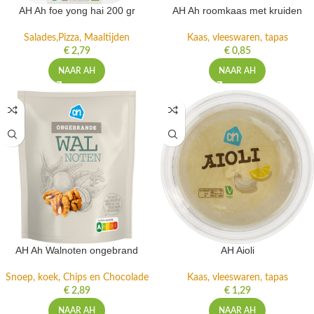
AH Ah foe yong hai 200 gr
AH Ah roomkaas met kruiden
Salades,Pizza, Maaltijden
Kaas, vleeswaren, tapas
€
2,79
€
0,85
NAAR AH
NAAR AH
AH Ah Walnoten ongebrand
AH Aioli
Snoep, koek, Chips en Chocolade
Kaas, vleeswaren, tapas
€
2,89
€
1,29
NAAR AH
NAAR AH