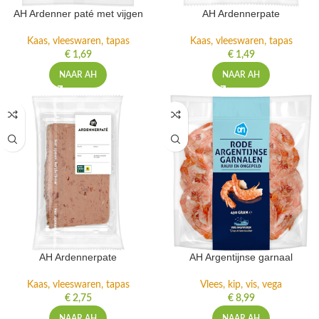
AH Ardenner paté met vijgen
AH Ardennerpate
Kaas, vleeswaren, tapas
Kaas, vleeswaren, tapas
€
1,69
€
1,49
NAAR AH
NAAR AH
AH Ardennerpate
AH Argentijnse garnaal
Kaas, vleeswaren, tapas
Vlees, kip, vis, vega
€
2,75
€
8,99
NAAR AH
NAAR AH