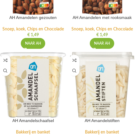
AH Amandelen gezouten
AH Amandelen met rooksmaak
Snoep, koek, Chips en Chocolade
Snoep, koek, Chips en Chocolade
€
1,49
€
1,49
NAAR AH
NAAR AH
AH Amandelschaafsel
AH Amandelstiften
Bakkerij en banket
Bakkerij en banket