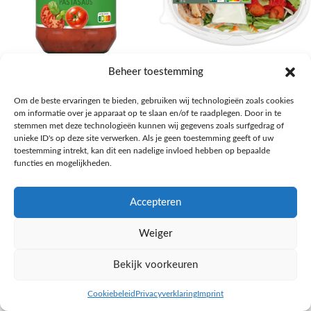
AH Basilicum pastasaus
AH Basis maaltijdsalade gegrilde
Beheer toestemming
kip
Pasta, rijst en wereldkeuken
Om de beste ervaringen te bieden, gebruiken wij technologieën zoals cookies
€
1,59
Salades,Pizza, Maaltijden
om informatie over je apparaat op te slaan en/of te raadplegen. Door in te
€
3,39
NAAR AH
stemmen met deze technologieën kunnen wij gegevens zoals surfgedrag of
NAAR AH
unieke ID's op deze site verwerken. Als je geen toestemming geeft of uw
toestemming intrekt, kan dit een nadelige invloed hebben op bepaalde
functies en mogelijkheden.
Accepteren
Weiger
Bekijk voorkeuren
Cookiebeleid
Privacyverklaring
Imprint
inkel op
Filters