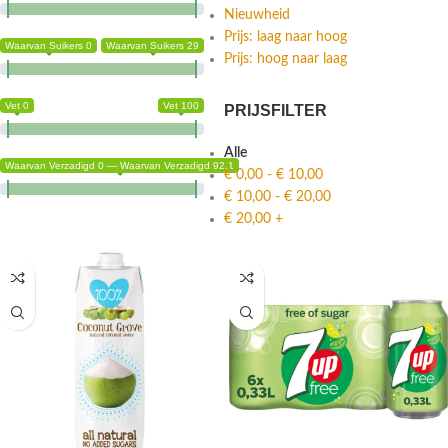
Nieuwheid
Prijs: laag naar hoog
Waarvan Suikers 0
Waarvan Suikers 29
Prijs: hoog naar laag
Vet 0
Vet 100
PRIJSFILTER
Alle
Waarvan Verzadigd 0 — Waarvan Verzadigd 92.1
€
0,00
-
€
10,00
€
10,00
-
€
20,00
€
20,00
+