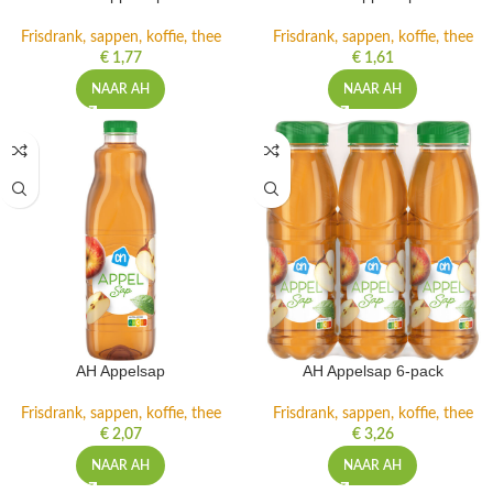
Frisdrank, sappen, koffie, thee
Frisdrank, sappen, koffie, thee
€
1,77
€
1,61
NAAR AH
NAAR AH
AH Appelsap
AH Appelsap 6-pack
Frisdrank, sappen, koffie, thee
Frisdrank, sappen, koffie, thee
€
2,07
€
3,26
NAAR AH
NAAR AH