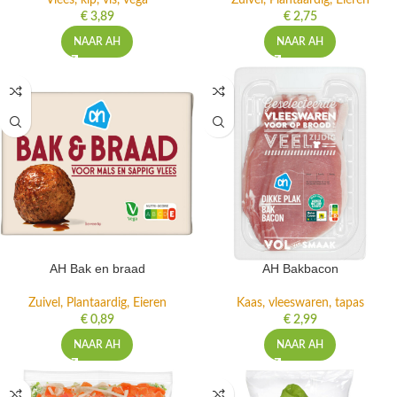
Vlees, kip, vis, vega
Zuivel, Plantaardig, Eieren
€
3,89
€
2,75
NAAR AH
NAAR AH
AH Bak en braad
AH Bakbacon
Zuivel, Plantaardig, Eieren
Kaas, vleeswaren, tapas
€
0,89
€
2,99
NAAR AH
NAAR AH