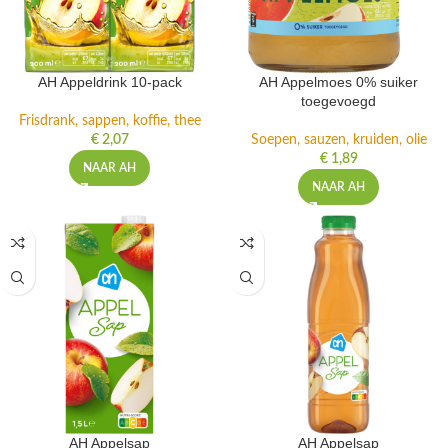
AH Appeldrink 10-pack
AH Appelmoes 0% suiker
toegevoegd
Frisdrank, sappen, koffie, thee
€
2,07
Soepen, sauzen, kruiden, olie
€
1,89
NAAR AH
NAAR AH
AH Appelsap
AH Appelsap