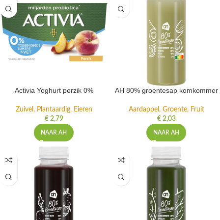
Activia Yoghurt perzik 0%
AH 80% groentesap komkommer
Zuivel, Plantaardig, Eieren
Aardappel, Groente, Fruit
€
2,79
€
2,03
NAAR AH
NAAR AH