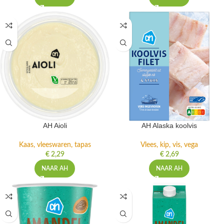
AH Aioli
AH Alaska koolvis
Kaas, vleeswaren, tapas
Vlees, kip, vis, vega
€
2,29
€
2,69
NAAR AH
NAAR AH