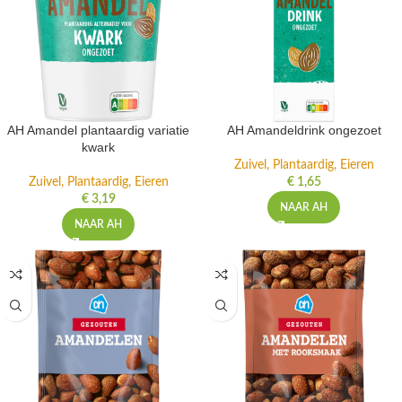
AH Amandel plantaardig variatie
AH Amandeldrink ongezoet
kwark
Zuivel, Plantaardig, Eieren
Zuivel, Plantaardig, Eieren
€
1,65
€
3,19
NAAR AH
NAAR AH