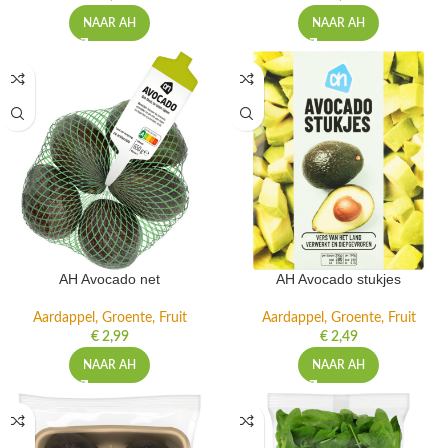
NAAR AH
NAAR AH
AH Avocado net
AH Avocado stukjes
Aardappel, Groente, Fruit
Aardappel, Groente, Fruit
€
2,99
€
2,49
NAAR AH
NAAR AH