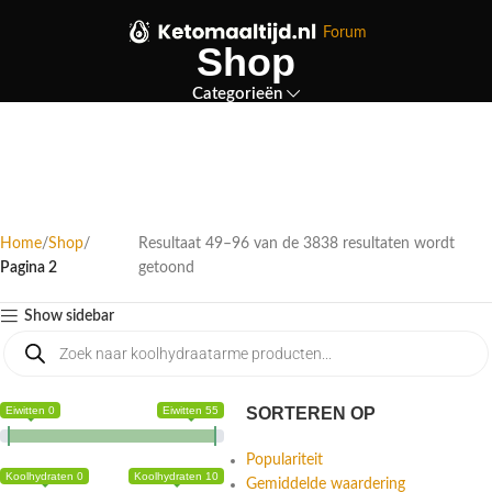
Forum
Shop
Categorieën
Home
Shop
Resultaat 49–96 van de 3838 resultaten wordt
Pagina 2
getoond
Show sidebar
Eiwitten 0
Eiwitten 55
SORTEREN OP
Populariteit
Koolhydraten 0
Koolhydraten 10
Gemiddelde waardering