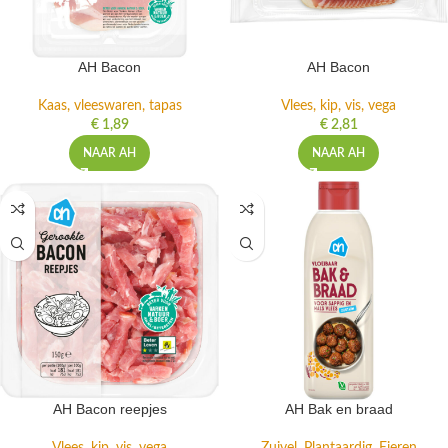
AH Bacon
AH Bacon
Kaas, vleeswaren, tapas
Vlees, kip, vis, vega
€
1,89
€
2,81
NAAR AH
NAAR AH
AH Bacon reepjes
AH Bak en braad