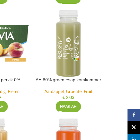
t perzik 0%
AH 80% groentesap komkommer
dig, Eieren
Aardappel, Groente, Fruit
9
€
2,03
AH
NAAR AH
Faceb
X