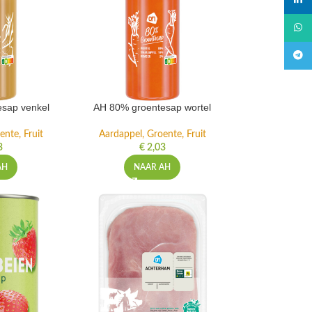
linked
What
Teleg
sap venkel
AH 80% groentesap wortel
ente, Fruit
Aardappel, Groente, Fruit
3
€
2,03
AH
NAAR AH