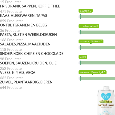
15 Producten
FRISDRANK, SAPPEN, KOFFIE, THEE
Eiwitten 0
471 Producten
KAAS, VLEESWAREN, TAPAS
859 Producten
ONTBIJTGRANEN EN BELEG
Koolhydraten 0
36 Producten
PASTA, RIJST EN WERELDKEUKEN
166 Producten
Waarvan Suikers 0
SALADES,PIZZA, MAALTIJDEN
118 Producten
SNOEP, KOEK, CHIPS EN CHOCOLADE
Vet 0
98 Producten
SOEPEN, SAUZEN, KRUIDEN, OLIE
252 Producten
Waarvan Verzadigd 0
VLEES, KIP, VIS, VEGA
662 Producten
ZUIVEL, PLANTAARDIG, EIEREN
644 Producten