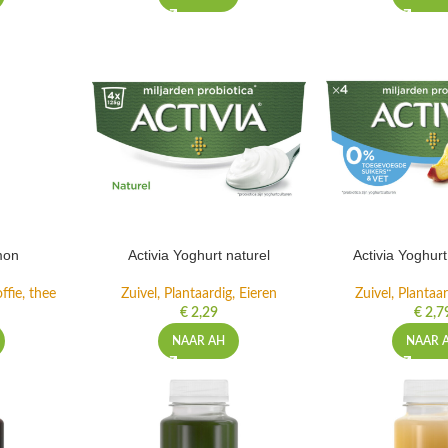
mon
Activia Yoghurt naturel
Activia Yoghur
ffie, thee
Zuivel, Plantaardig, Eieren
Zuivel, Plantaar
€
2,29
€
2,7
NAAR AH
NAAR 