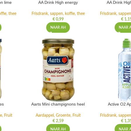
n lime
AA Drink High energy
AA Drink Hig
ffie, thee
Frisdrank, sappen, koffie, thee
Frisdrank, sappen,
€
0,99
€
1,1
NAAR AH
NAAR 
es
Aarts Mini champignons heel
Active O2 Ap
, Fruit
Aardappel, Groente, Fruit
Frisdrank, sappen,
€
2,59
€
1,3
NAAR AH
NAAR 