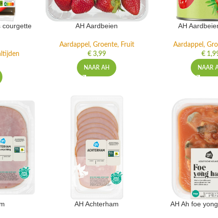
 courgette
AH Aardbeien
AH Aardbeie
Aardappel, Groente, Fruit
Aardappel, Gro
ltijden
€
3,99
€
1,9
NAAR AH
NAAR 
am
AH Achterham
AH Ah foe yong