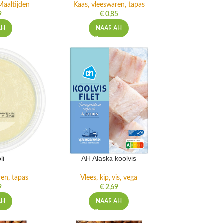
Maaltijden
Kaas, vleeswaren, tapas
9
€
0,85
AH
NAAR AH
li
AH Alaska koolvis
ren, tapas
Vlees, kip, vis, vega
9
€
2,69
AH
NAAR AH