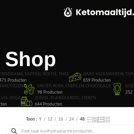
Shop
FRISDRANK, SAPPEN, KOFFIE, THEE
KAAS, VLEESWAREN, TAP
471 Producten
859 Producten
MAALTIJDEN
SNOEP, KOEK, CHIPS EN CHOCOLADE
SOE
98 Producten
252 
, VIS, VEGA
ZUIVEL, PLANTAARDIG, EIEREN
cten
644 Producten
Toon
9
12
18
24
48