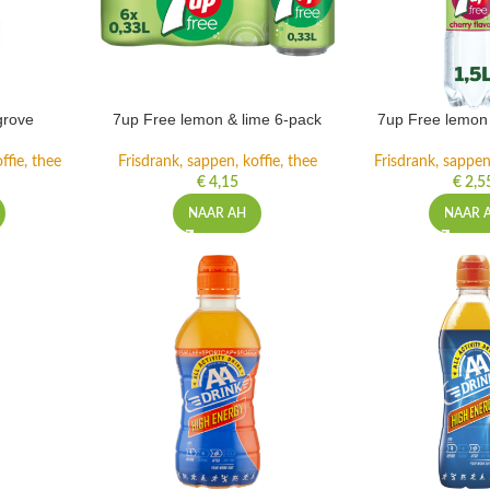
grove
7up Free lemon & lime 6-pack
7up Free lemon 
ffie, thee
Frisdrank, sappen, koffie, thee
Frisdrank, sappen,
€
4,15
€
2,5
NAAR AH
NAAR 