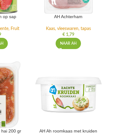
n op sap
AH Achterham
ente, Fruit
Kaas, vleeswaren, tapas
9
€
1,79
AH
NAAR AH
 hai 200 gr
AH Ah roomkaas met kruiden