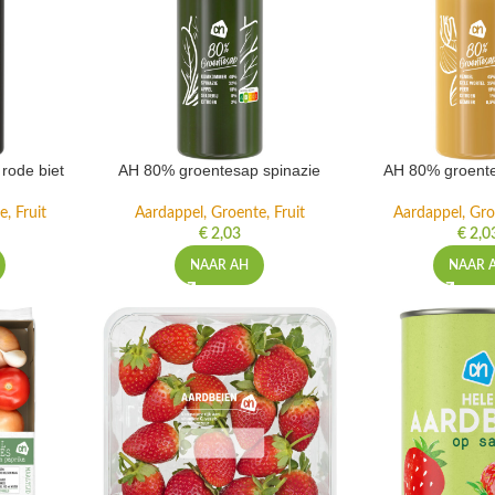
rode biet
AH 80% groentesap spinazie
AH 80% groente
, Fruit
Aardappel, Groente, Fruit
Aardappel, Gro
€
2,03
€
2,0
NAAR AH
NAAR 