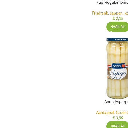
7up Regular lemo
Frisdrank, sappen, ko
€
2,15
NAAR AH
Aarts Asperg
Aardappel, Groente
€
3,99
NAAR AH