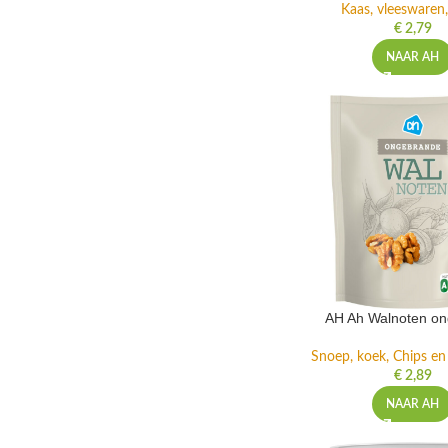
Kaas, vleeswaren,
€
2,79
NAAR AH
AH Ah Walnoten o
Snoep, koek, Chips e
€
2,89
NAAR AH