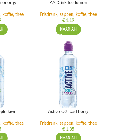
h energy
AA Drink Iso lemon
 koffie, thee
Frisdrank, sappen, koffie, thee
9
€
1,19
AH
NAAR AH
ple kiwi
Active O2 Iced berry
 koffie, thee
Frisdrank, sappen, koffie, thee
5
€
1,35
AH
NAAR AH