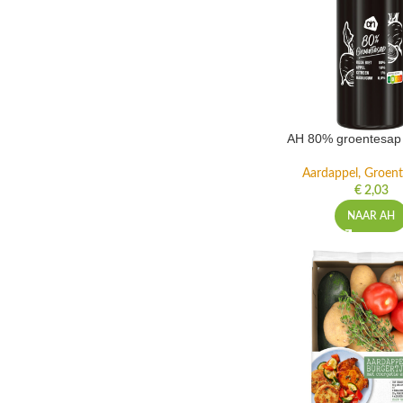
AH 80% groentesap 
Aardappel, Groente
€
2,03
NAAR AH