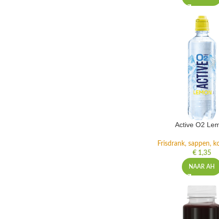
Active O2 Le
Frisdrank, sappen, ko
€
1,35
NAAR AH