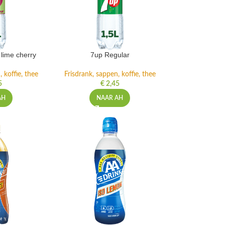
lime cherry
7up Regular
 koffie, thee
Frisdrank, sappen, koffie, thee
5
€
2,45
AH
NAAR AH