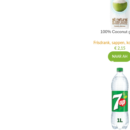
100% Coconut 
Frisdrank, sappen, ko
€
2,15
NAAR AH