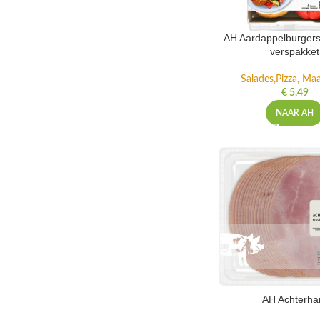
AH Aardappelburgers
verspakket
Salades,Pizza, Maa
€
5,49
NAAR AH
AH Achterh