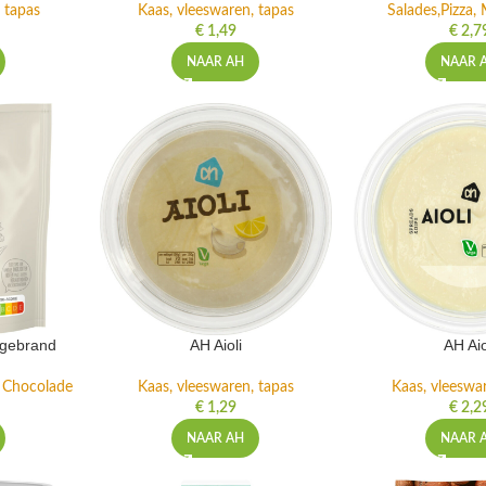
 tapas
Kaas, vleeswaren, tapas
Salades,Pizza, 
€
1,49
€
2,7
NAAR AH
NAAR 
ngebrand
AH Aioli
AH Aio
n Chocolade
Kaas, vleeswaren, tapas
Kaas, vleeswa
€
1,29
€
2,2
NAAR AH
NAAR 