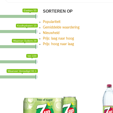
Eiwitten 55
SORTEREN OP
Populariteit
Koolhydraten 10
Gemiddelde waardering
Nieuwheid
Prijs: laag naar hoog
Waarvan Suikers 29
Prijs: hoog naar laag
Vet 100
Waarvan Verzadigd 92.1