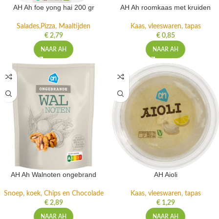
AH Ah foe yong hai 200 gr
AH Ah roomkaas met kruiden
Salades,Pizza, Maaltijden
Kaas, vleeswaren, tapas
€
2,79
€
0,85
NAAR AH
NAAR AH
AH Ah Walnoten ongebrand
AH Aioli
Snoep, koek, Chips en Chocolade
Kaas, vleeswaren, tapas
€
2,89
€
1,29
NAAR AH
NAAR AH