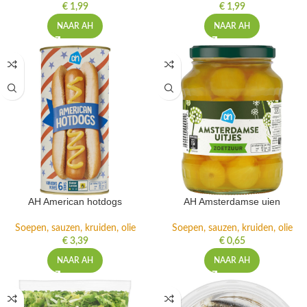
€
1,99
€
1,99
NAAR AH
NAAR AH
AH American hotdogs
AH Amsterdamse uien
Soepen, sauzen, kruiden, olie
Soepen, sauzen, kruiden, olie
€
3,39
€
0,65
NAAR AH
NAAR AH