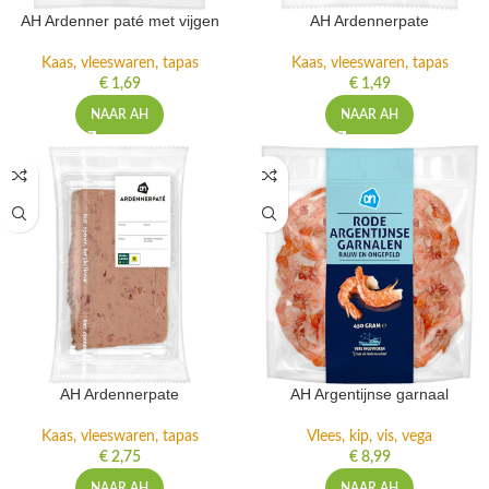
AH Ardenner paté met vijgen
AH Ardennerpate
Kaas, vleeswaren, tapas
Kaas, vleeswaren, tapas
€
1,69
€
1,49
NAAR AH
NAAR AH
AH Ardennerpate
AH Argentijnse garnaal
Kaas, vleeswaren, tapas
Vlees, kip, vis, vega
€
2,75
€
8,99
NAAR AH
NAAR AH