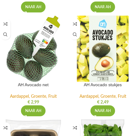
NAAR AH
NAAR AH
AH Avocado net
AH Avocado stukjes
Aardappel, Groente, Fruit
Aardappel, Groente, Fruit
€
2,99
€
2,49
NAAR AH
NAAR AH