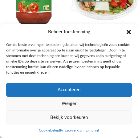
AH Basilicum pastasaus
AH Basis maaltijdsalade gegrilde
Beheer toestemming
kip
Pasta, rijst en wereldkeuken
Om de beste ervaringen te bieden, gebruiken wij technologieën zoals cookies
€
1,59
Salades,Pizza, Maaltijden
om informatie over je apparaat op te slaan en/of te raadplegen. Door in te
€
3,39
NAAR AH
stemmen met deze technologieën kunnen wij gegevens zoals surfgedrag of
NAAR AH
unieke ID's op deze site verwerken. Als je geen toestemming geeft of uw
toestemming intrekt, kan dit een nadelige invloed hebben op bepaalde
functies en mogelijkheden.
Accepteren
Weiger
Bekijk voorkeuren
Cookiebeleid
Privacyverklaring
Imprint
inkel op
Filters