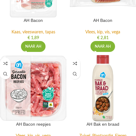
AH Bacon
AH Bacon
Kaas, vleeswaren, tapas
Vlees, kip, vis, vega
€
1,89
€
2,81
NAAR AH
NAAR AH
AH Bacon reepjes
AH Bak en braad