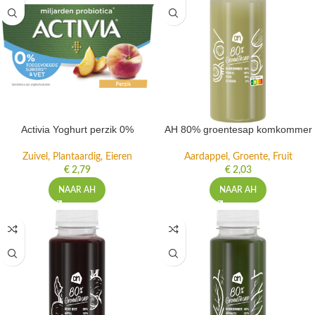
Activia Yoghurt perzik 0%
AH 80% groentesap komkommer
Zuivel, Plantaardig, Eieren
Aardappel, Groente, Fruit
€
2,79
€
2,03
NAAR AH
NAAR AH