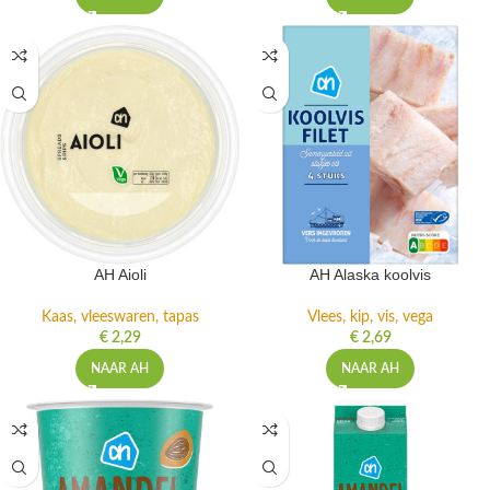
AH Aioli
AH Alaska koolvis
Kaas, vleeswaren, tapas
Vlees, kip, vis, vega
€
2,29
€
2,69
NAAR AH
NAAR AH