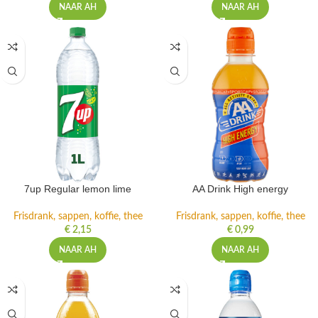
NAAR AH
NAAR AH
7up Regular lemon lime
AA Drink High energy
Frisdrank, sappen, koffie, thee
Frisdrank, sappen, koffie, thee
€
2,15
€
0,99
NAAR AH
NAAR AH