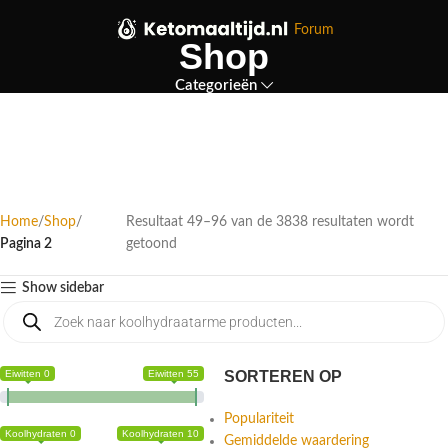
Forum
Shop
Categorieën
Home
Shop
Resultaat 49–96 van de 3838 resultaten wordt
Pagina 2
getoond
Show sidebar
Eiwitten 0
Eiwitten 55
SORTEREN OP
Populariteit
Koolhydraten 0
Koolhydraten 10
Gemiddelde waardering