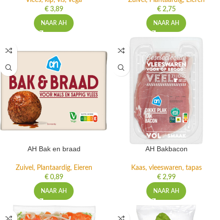
Vlees, kip, vis, vega
Zuivel, Plantaardig, Eieren
€
3,89
€
2,75
NAAR AH
NAAR AH
AH Bak en braad
AH Bakbacon
Zuivel, Plantaardig, Eieren
Kaas, vleeswaren, tapas
€
0,89
€
2,99
NAAR AH
NAAR AH