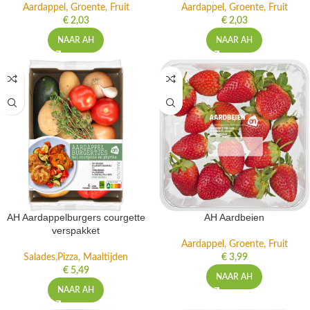
Aardappel, Groente, Fruit
Aardappel, Groente, Fruit
€
2,03
€
2,03
NAAR AH
NAAR AH
AH Aardappelburgers courgette
AH Aardbeien
verspakket
Aardappel, Groente, Fruit
Salades,Pizza, Maaltijden
€
3,99
€
5,49
NAAR AH
NAAR AH