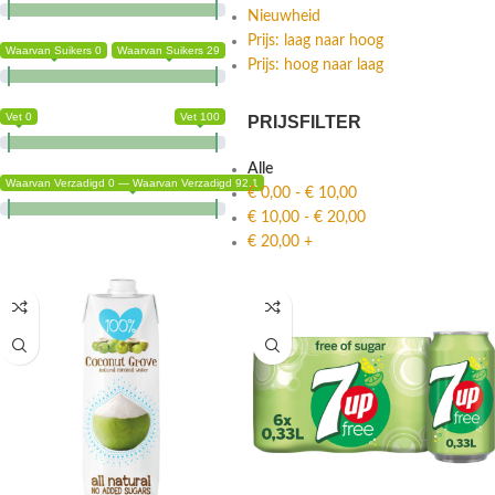
Nieuwheid
Prijs: laag naar hoog
Waarvan Suikers 0
Waarvan Suikers 29
Prijs: hoog naar laag
Vet 0
Vet 100
PRIJSFILTER
Alle
Waarvan Verzadigd 0 — Waarvan Verzadigd 92.1
€
0,00
-
€
10,00
€
10,00
-
€
20,00
€
20,00
+