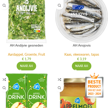
AH Andijvie gesneden
AH Ansjovis
Aardappel, Groente, Fruit
Kaas, vleeswaren, tapas
€
1,79
€
3,19
NAAR AH
NAAR AH