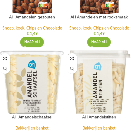
AH Amandelen gezouten
AH Amandelen met rooksmaak
Snoep, koek, Chips en Chocolade
Snoep, koek, Chips en Chocolade
€
1,49
€
1,49
NAAR AH
NAAR AH
AH Amandelschaafsel
AH Amandelstiften
Bakkerij en banket
Bakkerij en banket