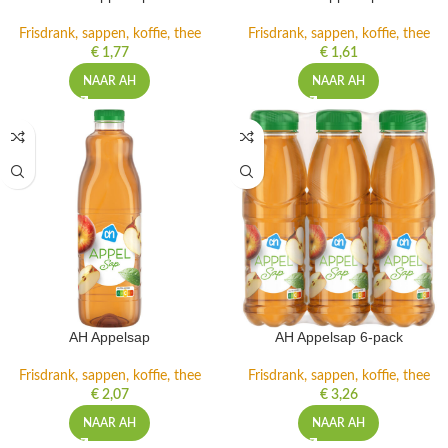
Frisdrank, sappen, koffie, thee
Frisdrank, sappen, koffie, thee
€
1,77
€
1,61
NAAR AH
NAAR AH
AH Appelsap
AH Appelsap 6-pack
Frisdrank, sappen, koffie, thee
Frisdrank, sappen, koffie, thee
€
2,07
€
3,26
NAAR AH
NAAR AH