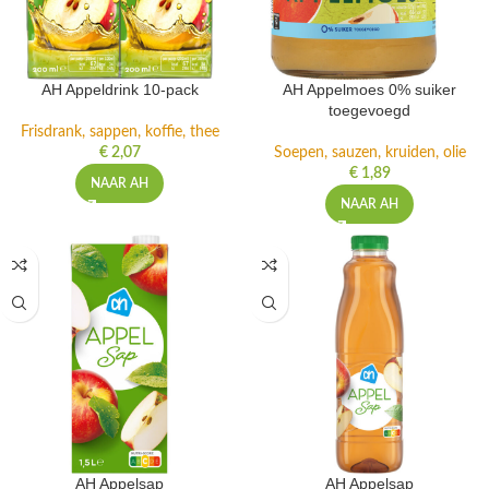
AH Appeldrink 10-pack
AH Appelmoes 0% suiker
toegevoegd
Frisdrank, sappen, koffie, thee
€
2,07
Soepen, sauzen, kruiden, olie
€
1,89
NAAR AH
NAAR AH
AH Appelsap
AH Appelsap