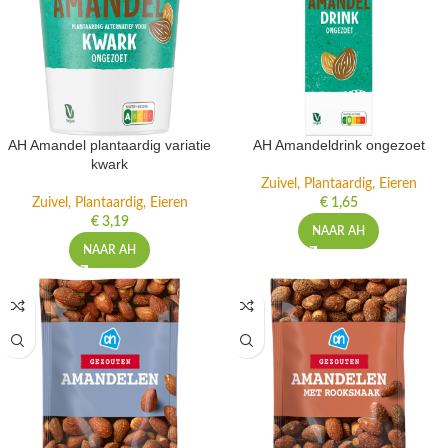
AH Amandel plantaardig variatie
AH Amandeldrink ongezoet
kwark
Zuivel, Plantaardig, Eieren
Zuivel, Plantaardig, Eieren
€
1,65
€
3,19
NAAR AH
NAAR AH