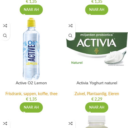
€
1,35
€
1,35
NAAR AH
NAAR AH
Active O2 Lemon
Activia Yoghurt naturel
Frisdrank, sappen, koffie, thee
Zuivel, Plantaardig, Eieren
€
1,35
€
2,29
NAAR AH
NAAR AH